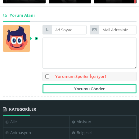
Yorum Alanı
Kurt Kasznar
Leslie Caron
Mel Ferrer
Reginald
Mitchell Lewis
Ralph Dumke
Simpson
Yorumum Spoiler İçeriyor!
KATEGORİLER
Wilton Graff
Zsa Zsa Gabor
Charles Walters
Aile
Aksiyon
Animasyon
Belgesel