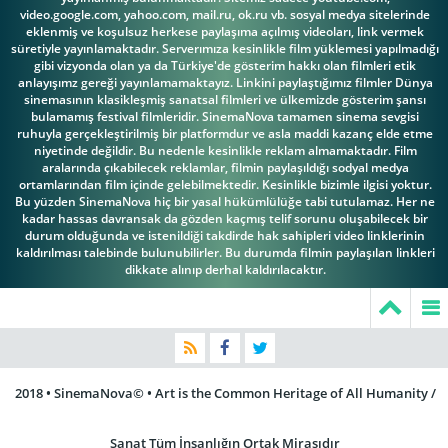
video.google.com, yahoo.com, mail.ru, ok.ru vb. sosyal medya sitelerinde
eklenmiş ve koşulsuz herkese paylaşıma açılmış videoları, link vermek
süretiyle yayınlamaktadır. Serverımıza kesinlikle film yüklemesi yapılmadığı
gibi vizyonda olan ya da Türkiye'de gösterim hakkı olan filmleri etik
anlayışımz gereği yayınlamamaktayız. Linkini paylaştığımız filmler Dünya
sinemasının klasikleşmiş sanatsal filmleri ve ülkemizde gösterim şansı
bulamamış festival filmleridir. SinemaNova tamamen sinema sevgisi
ruhuyla gerçekleştirilmiş bir platformdur ve asla maddi kazanç elde etme
niyetinde değildir. Bu nedenle kesinlikle reklam almamaktadır. Film
aralarında çıkabilecek reklamlar, filmin paylaşıldığı sodyal medya
ortamlarından film içinde gelebilmektedir. Kesinlikle bizimle ilgisi yoktur.
Bu yüzden SinemaNova hiç bir yasal hükümlülüğe tabi tutulamaz. Her ne
kadar hassas davransak da gözden kaçmış telif sorunu oluşabilecek bir
durum olduğunda ve istenildiği takdirde hak sahipleri video linklerinin
kaldırılması talebinde bulunubilirler. Bu durumda filmin paylaşılan linkleri
dikkate alınıp derhal kaldırılacaktır.
2018 • SinemaNova© • Art is the Common Heritage of All Humanity /
Sanat Tüm İnsanlığın Ortak Mirasıdır