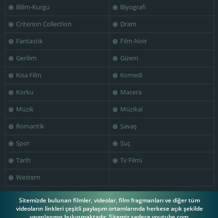
Bilim-Kurgu
Biyografi
Edwin H. Knopf
Criterion Collection
Dram
Fantastik
Film-Noir
Gerilim
Gizem
Kısa Film
Komedi
Korku
Macera
Müzik
Müzikal
Romantik
Savaş
Spor
Suç
Tarih
Tv Filmi
Western
Sitemizde bulunan filmler, videolar, film fragmanları ve diğer tüm
videoların linkleri çeşitli paylaşım ortamlarında herkese açık şekilde
yayınlanmış bulunmaktadır. Sitemiz sadece youtube.com,