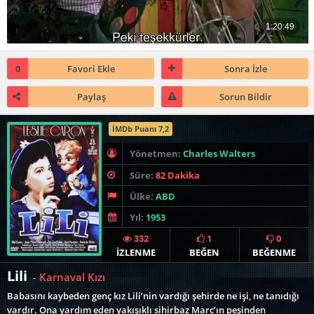
0
Favori Ekle
Sonra İzle
Paylaş
Sorun Bildir
İMDb Puanı 7,2
Yönetmen:
Charles Walters
Süre:
82 Dakika
Ülke:
ABD
Yıl:
1953
332
1
0
İZLENME
BEĞEN
BEĞENME
Lili
Karnaval Kızı
-
Babasını kaybeden genç kız Lili’nin vardığı şehirde ne işi, ne tanıdığı
vardır. Ona yardım eden yakışıklı sihirbaz Marc’ın peşinden