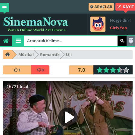
ARAÇLAR
KAYIT
Hoşgeldin !
Giriş Yap
Müzikal
Romantik
Lili
7.0
1
0