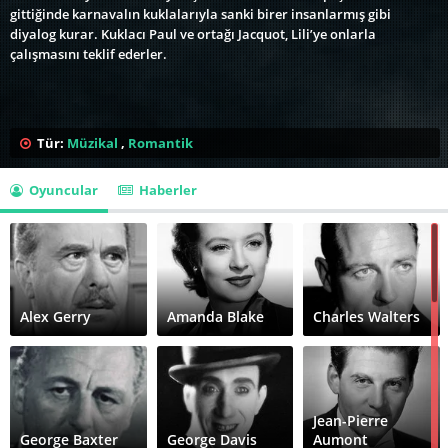
gittiğinde karnavalın kuklalarıyla sanki birer insanlarmış gibi
diyalog kurar. Kuklacı Paul ve ortağı Jacquot, Lili’ye onlarla
çalışmasını teklif ederler.
Tür:
Müzikal
,
Romantik
Oyuncular
Haberler
Alex Gerry
Amanda Blake
Charles Walters
Jean-Pierre
George Baxter
George Davis
Aumont