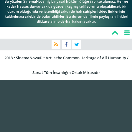
Bu yüzden SinemaNova hiç bir yasal hükümlülüğe tabi tutulamaz. Her ne
kadar hassas davransak da gözden kaçmış telif sorunu oluşabilecek bir
durum olduğunda ve istenildiği takdirde hak sahipleri video linklerinin
kaldırılması talebinde bulunubilirler. Bu durumda filmin paylaşılan linkleri
dikkate alınıp derhal kaldırılacaktır.
2018 • SinemaNova© • Art is the Common Heritage of All Humanity /
Sanat Tüm İnsanlığın Ortak Mirasıdır