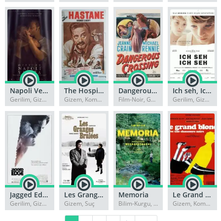
Napoli Velata
The Hospital
Dangerous Crossing
Ich seh, Ich seh
Gerilim, Gizem
Gizem, Komedi
Film-Noir, Gerilim
Gerilim, Gizem
Jagged Edge
Les Granges Brûlées
Memoria
Le Grand Blond Avec Une Chaussure Noire
Gerilim, Gizem
Gizem, Suç
Bilim-Kurgu, Gizem
Gizem, Komedi