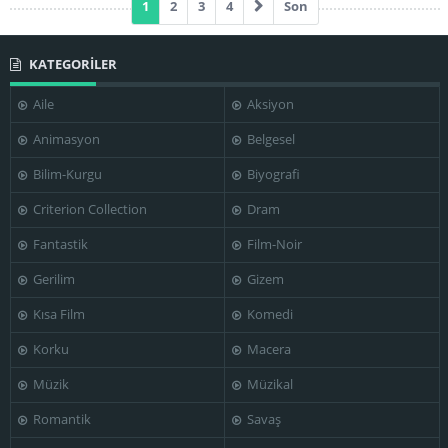
1
2
3
4
Son
KATEGORİLER
Aile
Aksiyon
Animasyon
Belgesel
Bilim-Kurgu
Biyografi
Criterion Collection
Dram
Fantastik
Film-Noir
Gerilim
Gizem
Kısa Film
Komedi
Korku
Macera
Müzik
Müzikal
Romantik
Savaş