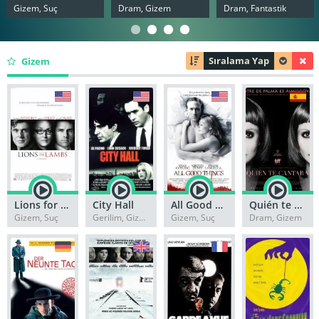
Gizem, Suç
Dram, Gizem
Dram, Fantastik
Sıralama Yap
Gizem
Lions for Lambs
City Hall
All Good Things
Quién te cantará
Gizem, Suç
Gerilim, Gizem
Gizem, Suç
Dram, Gizem