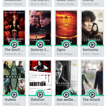
Dram, Gizem
Gizem, Romantik
Gizem, Korku
Gerilim, Gizem
The Devil’s Advocate
Dolores Claiborne
Signs
Karisuma
Fantastik, Gizem
Gizem, Suç
Bilim-Kurgu, Gizem
Dram, Gerilim
Hukkle
Ôdishon
Das weiße Band – Eine deutsche Kindergeschichte
The Attack
Gizem, Suç
Gizem, Korku
Gerilim, Gizem
Gizem, Suç