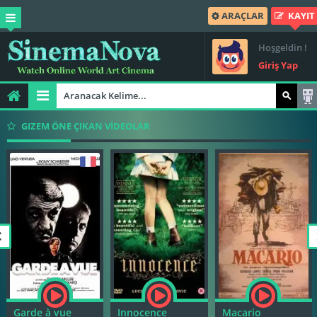
ARAÇLAR
KAYIT
Hoşgeldin !
Giriş Yap
GIZEM ÖNE ÇIKAN VİDEOLAR
Garde à vue
Innocence
Macario