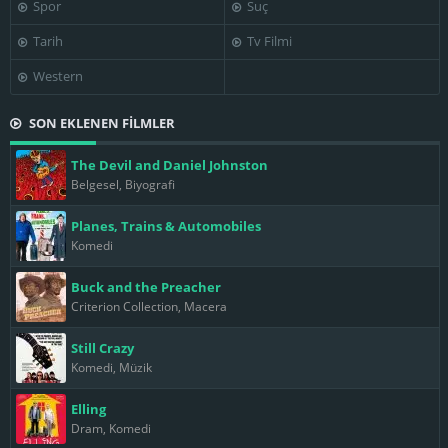
Spor
Suç
Tarih
Tv Filmi
Western
SON EKLENEN FİLMLER
The Devil and Daniel Johnston
Belgesel, Biyografi
Planes, Trains & Automobiles
Komedi
Buck and the Preacher
Criterion Collection, Macera
Still Crazy
Komedi, Müzik
Elling
Dram, Komedi