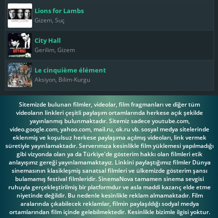
Lions for Lambs
Gizem, Suç
City Hall
Gerilim, Gizem
Le cinquième élément
Aksiyon, Bilim-Kurgu
Sitemizde bulunan filmler, videolar, film fragmanları ve diğer tüm
videoların linkleri çeşitli paylaşım ortamlarında herkese açık şekilde
yayınlanmış bulunmaktadır. Sitemiz sadece youtube.com,
video.google.com, yahoo.com, mail.ru, ok.ru vb. sosyal medya sitelerinde
eklenmiş ve koşulsuz herkese paylaşıma açılmış videoları, link vermek
süretiyle yayınlamaktadır. Serverımıza kesinlikle film yüklemesi yapılmadığı
gibi vizyonda olan ya da Türkiye'de gösterim hakkı olan filmleri etik
anlayışımz gereği yayınlamamaktayız. Linkini paylaştığımız filmler Dünya
sinemasının klasikleşmiş sanatsal filmleri ve ülkemizde gösterim şansı
bulamamış festival filmleridir. SinemaNova tamamen sinema sevgisi
ruhuyla gerçekleştirilmiş bir platformdur ve asla maddi kazanç elde etme
niyetinde değildir. Bu nedenle kesinlikle reklam almamaktadır. Film
aralarında çıkabilecek reklamlar, filmin paylaşıldığı sodyal medya
ortamlarından film içinde gelebilmektedir. Kesinlikle bizimle ilgisi yoktur.