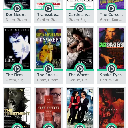
Der Neunte Tag
Transsiberian
Garde à vue
The Curse of the Jade Scorpion
Dram, Gizem
Gerilim, Gizem
Gizem, Suç
Gizem, Komedi
The Firm
The Snake Pit
The Words
Snake Eyes
Gizem, Suç
Dram, Gizem
Gerilim, Gizem
Gerilim, Gizem