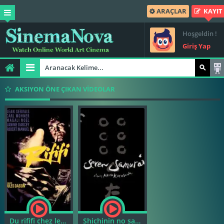
ARAÇLAR
KAYIT
Hoşgeldin !
Giriş Yap
AKSIYON ÖNE ÇIKAN VİDEOLAR
Du rififi chez les hommes
Shichinin no samurai