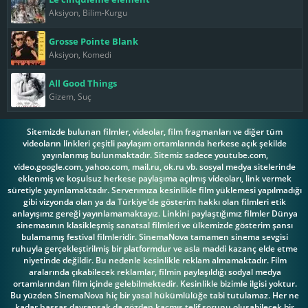
Aksiyon, Bilim-Kurgu
Grosse Pointe Blank
Aksiyon, Komedi
All Good Things
Gizem, Suç
Sitemizde bulunan filmler, videolar, film fragmanları ve diğer tüm
videoların linkleri çeşitli paylaşım ortamlarında herkese açık şekilde
yayınlanmış bulunmaktadır. Sitemiz sadece youtube.com,
video.google.com, yahoo.com, mail.ru, ok.ru vb. sosyal medya sitelerinde
eklenmiş ve koşulsuz herkese paylaşıma açılmış videoları, link vermek
süretiyle yayınlamaktadır. Serverımıza kesinlikle film yüklemesi yapılmadığı
gibi vizyonda olan ya da Türkiye'de gösterim hakkı olan filmleri etik
anlayışımz gereği yayınlamamaktayız. Linkini paylaştığımız filmler Dünya
sinemasının klasikleşmiş sanatsal filmleri ve ülkemizde gösterim şansı
bulamamış festival filmleridir. SinemaNova tamamen sinema sevgisi
ruhuyla gerçekleştirilmiş bir platformdur ve asla maddi kazanç elde etme
niyetinde değildir. Bu nedenle kesinlikle reklam almamaktadır. Film
aralarında çıkabilecek reklamlar, filmin paylaşıldığı sodyal medya
ortamlarından film içinde gelebilmektedir. Kesinlikle bizimle ilgisi yoktur.
Bu yüzden SinemaNova hiç bir yasal hükümlülüğe tabi tutulamaz. Her ne
kadar hassas davransak da gözden kaçmış telif sorunu oluşabilecek bir