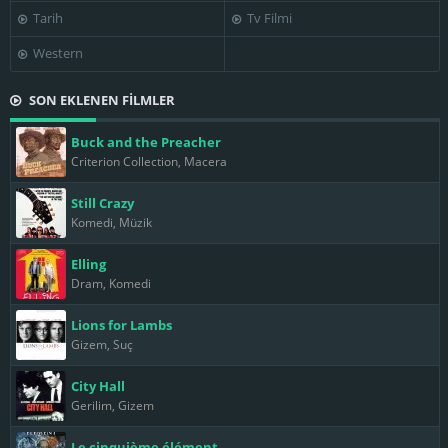
Tarih
Tv Filmi
Western
SON EKLENEN FİLMLER
Buck and the Preacher
Criterion Collection, Macera
Still Crazy
Komedi, Müzik
Elling
Dram, Komedi
Lions for Lambs
Gizem, Suç
City Hall
Gerilim, Gizem
Le cinquième élément