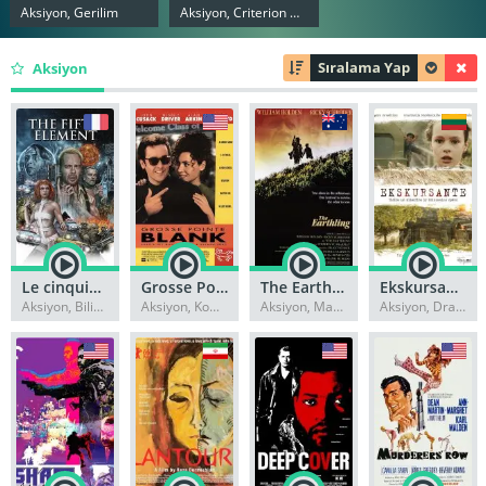
Aksiyon, Gerilim
Aksiyon, Criterion Collection
Sıralama Yap
Aksiyon
Le cinquième élément
Grosse Pointe Blank
The Earthling
Ekskursante
Aksiyon, Bilim-Kurgu
Aksiyon, Komedi
Aksiyon, Macera
Aksiyon, Dram