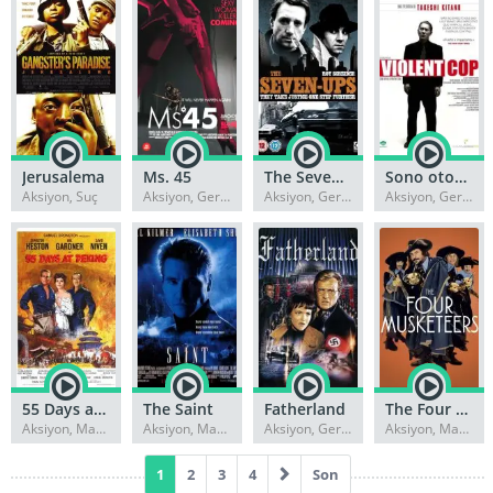
Jerusalema
Ms. 45
The Seven-Ups
Sono otoko, kyôbô ni tsuki
Aksiyon, Suç
Aksiyon, Gerilim
Aksiyon, Gerilim
Aksiyon, Gerilim
55 Days at Peking
The Saint
Fatherland
The Four Musketeers
Aksiyon, Macera
Aksiyon, Macera
Aksiyon, Gerilim
Aksiyon, Macera
1
2
3
4
Son