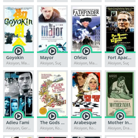
Goyokin
Mayor
Ofelas
Fort Apache, the Bronx
Aksiyon, Macera
Aksiyon, Suç
Aksiyon, Macera
Aksiyon, Suç
Adieu l’ami
The Gods Must Be Crazy
Arabesque
Mother India
Aksiyon, Gerilim
Aksiyon, Komedi
Aksiyon, Komedi
Aksiyon, Dram