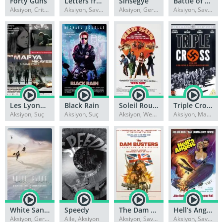
Forty Guns
Letters from Iwo Jima
Sinsegye
Battle of Britain
Aksiyon, Criterion Collection
Aksiyon, Savaş
Aksiyon, Gerilim
Aksiyon, Savaş
Les Lyonnais
Black Rain
Soleil Rouge
Triple Cross
Aksiyon, Suç
Aksiyon, Suç
Aksiyon, Western
Aksiyon, Macera
White Sands
Speedy
The Dam Busters
Hell’s Angels
Aksiyon, Gerilim
Aile, Aksiyon
Aksiyon, Savaş
Aksiyon, Savaş