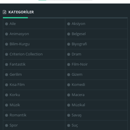
KATEGORİLER
Aile
Aksiyon
Animasyon
Belgesel
Bilim-Kurgu
Biyografi
Criterion Collection
Dram
Fantastik
Film-Noir
Gerilim
Gizem
Kısa Film
Komedi
Korku
Macera
Müzik
Müzikal
Romantik
Savaş
Spor
Suç