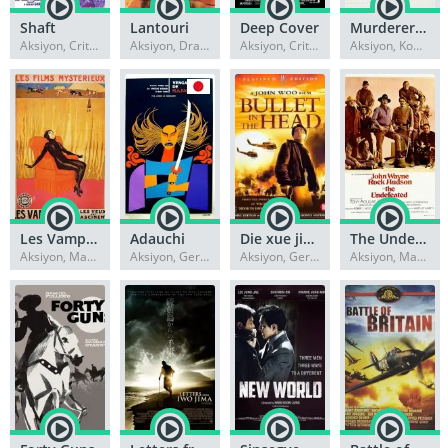
Shaft
Lantouri
Deep Cover
Murderers’ Row
Aksiyon, Criterion Collection
Aksiyon, Dram
Aksiyon, Criterion Collection
Aksiyon, Komedi
Les Vampires
Adauchi
Die xue jie tou
The Undefeated
Aksiyon, Macera
Aksiyon, Gerilim
Aksiyon, Gerilim
Aksiyon, Macera