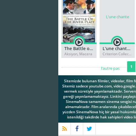
The Battle of the River Plate
L’une chante l’autre pas
Aksiyon, Macera
Criterion Collection, Tarih
1
Sitemizde bulunan filmler, videolar, film 
Sitemiz sadece youtube.com, video.google.c
vermek süretiyle yayınlamaktadır. Serverım
gereği yayınlamamaktayız. Linkini paylaştı
SinemaNova tamamen sinema sevgisi ruhuy
almamaktadır. Film aralarında çıkabilecek 
yüzden SinemaNova hiç bir yasal hükümlül
istenildiği takdirde hak sahipleri video l