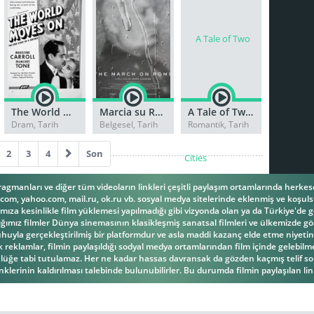
The World Moves On
Marcia su Roma
A Tale of Two Cities
Dram, Tarih
Belgesel, Tarih
Romantik, Tarih
2
3
4
Son
fragmanları ve diğer tüm videoların linkleri çeşitli paylaşım ortamlarında herk
om, yahoo.com, mail.ru, ok.ru vb. sosyal medya sitelerinde eklenmiş ve koşulsu
ıza kesinlikle film yüklemesi yapılmadığı gibi vizyonda olan ya da Türkiye'de g
ğımız filmler Dünya sinemasının klasikleşmiş sanatsal filmleri ve ülkemizde gös
la gerçekleştirilmiş bir platformdur ve asla maddi kazanç elde etme niyetind
reklamlar, filmin paylaşıldığı sodyal medya ortamlarından film içinde gelebilmek
üğe tabi tutulamaz. Her ne kadar hassas davransak da gözden kaçmış telif s
inklerinin kaldırılması talebinde bulunubilirler. Bu durumda filmin paylaşılan link