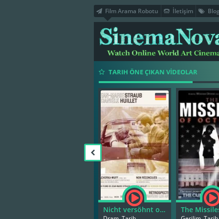
Film Arama Robotu
İletişim
Blo
TARIH ÖNE ÇIKAN VİDEOLAR
Nicht versöhnt oder Es hilft nur Gewalt, wo Gewalt herrscht
Dram, Tarih
Gerilim, Tari