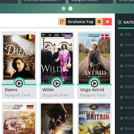
Sıralama Yap
KATE
Aile
Anim
Bilim
Crite
Fanta
Geril
Daens
Wilde
Unga Astrid
Biyografi, Tarih
Biyografi, Dram
Biyografi, Tarih
Kısa 
Kork
Müzi
Roma