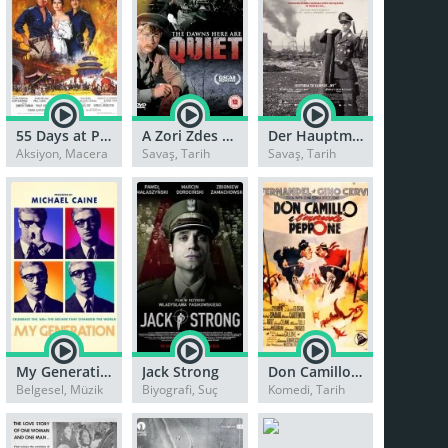
55 Days at Peking
A Zori Zdes Tikhie
Der Hauptmann
Aksiyon, Macera
Savaş, Tarih
Savaş, Tarih
My Generation
Jack Strong
Don Camillo e l’onorevole Peppone
Belgesel, Müzik
Biyografi, Suç
Komedi, Tarih