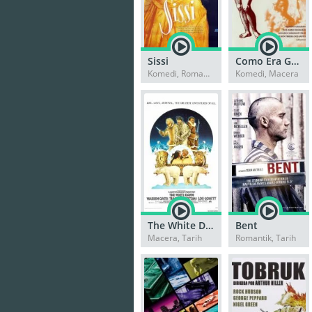
Sissi
Como Era Gostoso o Meu Francês
Komedi, Romantik
Komedi, Macera
The White Dawn
Bent
Macera, Tarih
Romantik, Tarih