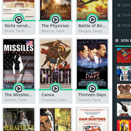
Spor
Tarih
West
Nicht versöhnt oder Es hilft nur Gewalt, wo Gewalt herrscht
The Physician
Battle of Britain
Dram, Tarih
Macera, Tarih
Aksiyon, Savaş
SON 
The Missiles of October
Canoa
Thirteen Days
Gerilim, Tarih
Criterion Collection, Gerilim
Gerilim, Tarih