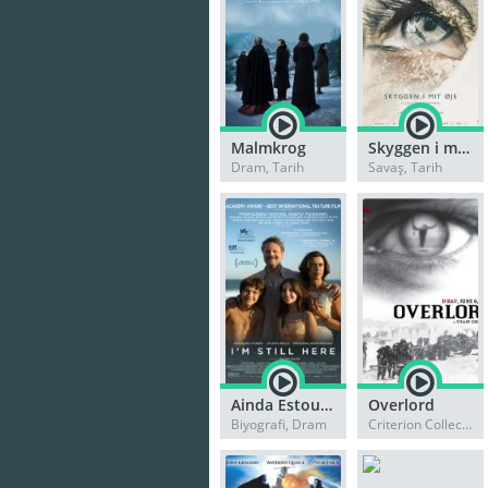
Malmkrog
Skyggen i mit øje
Dram, Tarih
Savaş, Tarih
Ainda Estou Aqui
Overlord
Biyografi, Dram
Criterion Collection, Savaş