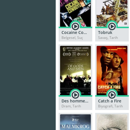
Cocaine Cowboys
Tobruk
Belgesel, Suç
Savaş, Tarih
Des hommes et des dieux
Catch a Fire
Dram, Tarih
Biyografi, Tarih