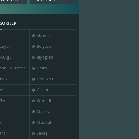
GORİLER
Aksiyon
asyon
Belgesel
-Kurgu
Biyografi
rion Collection
Dram
stik
Film-Noir
im
Gizem
Film
Komedi
u
Macera
k
Müzikal
ntik
Savaş