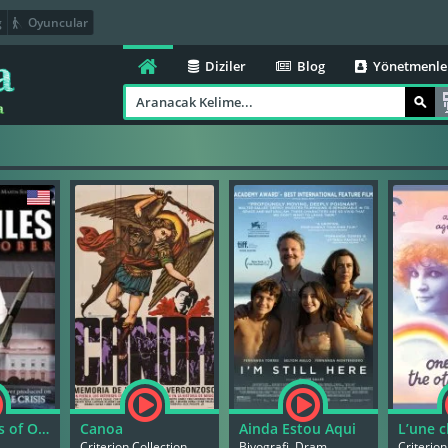
g
Oyuncular
Diziler
Blog
Yönetmenle
The Missiles of October
Canoa
Ainda Estou Aqui
h
Criterion Collection, Gerilim
Biyografi, Dram