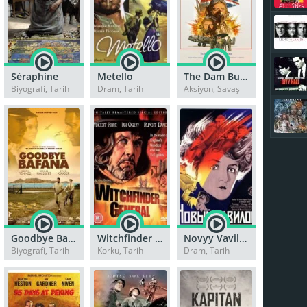
Séraphine
Metello
The Dam Busters
Biyografi, Tarih
Dram, Tarih
Aksiyon, Savaş
Goodbye Bafana
Witchfinder General
Novyy Vavilon
Biyografi, Tarih
Korku, Tarih
Dram, Tarih