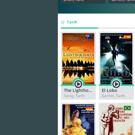
Tarih
The Lighthorsemen
El Lobo
Savaş, Tarih
Gerilim, Tarih