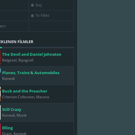
Suç
Tv Filmi
ern
EKLENEN FİLMLER
The Devil and Daniel Johnston
Belgesel, Biyografi
Planes, Trains & Automobiles
Komedi
Buck and the Preacher
Criterion Collection, Macera
Still Crazy
Komedi, Müzik
Elling
Dram, Komedi