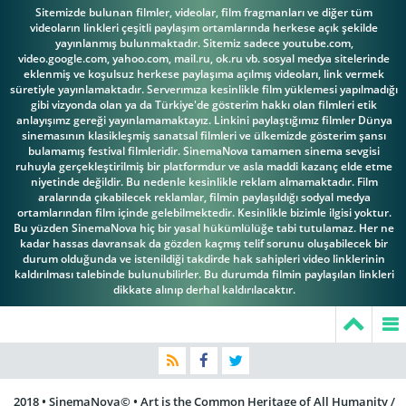
Sitemizde bulunan filmler, videolar, film fragmanları ve diğer tüm
videoların linkleri çeşitli paylaşım ortamlarında herkese açık şekilde
yayınlanmış bulunmaktadır. Sitemiz sadece youtube.com,
video.google.com, yahoo.com, mail.ru, ok.ru vb. sosyal medya sitelerinde
eklenmiş ve koşulsuz herkese paylaşıma açılmış videoları, link vermek
süretiyle yayınlamaktadır. Serverımıza kesinlikle film yüklemesi yapılmadığı
gibi vizyonda olan ya da Türkiye'de gösterim hakkı olan filmleri etik
anlayışımz gereği yayınlamamaktayız. Linkini paylaştığımız filmler Dünya
sinemasının klasikleşmiş sanatsal filmleri ve ülkemizde gösterim şansı
bulamamış festival filmleridir. SinemaNova tamamen sinema sevgisi
ruhuyla gerçekleştirilmiş bir platformdur ve asla maddi kazanç elde etme
niyetinde değildir. Bu nedenle kesinlikle reklam almamaktadır. Film
aralarında çıkabilecek reklamlar, filmin paylaşıldığı sodyal medya
ortamlarından film içinde gelebilmektedir. Kesinlikle bizimle ilgisi yoktur.
Bu yüzden SinemaNova hiç bir yasal hükümlülüğe tabi tutulamaz. Her ne
kadar hassas davransak da gözden kaçmış telif sorunu oluşabilecek bir
durum olduğunda ve istenildiği takdirde hak sahipleri video linklerinin
kaldırılması talebinde bulunubilirler. Bu durumda filmin paylaşılan linkleri
dikkate alınıp derhal kaldırılacaktır.
2018 • SinemaNova© • Art is the Common Heritage of All Humanity /