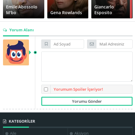
Emile Abossolo
Giancarlo
M'bo
Gena Rowlands
Esposito
Yorum Alanı
Isaach De
Gianni Schettini
Bankolé
Jaakko Talaskivi
Kari Väänänen
Lisanne Falk
Matti Pellonpää
Yorumum Spoiler İçeriyor!
KATEGORİLER
Paolo Bonacelli
Pascal N'Zonzi
Richard Boes
Aile
Aksiyon