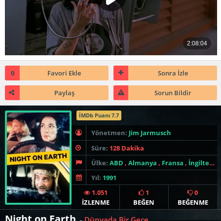
0
Favori Ekle
Sonra İzle
Paylaş
Sorun Bildir
İMDb Puanı 7.7
Yönetmen:
Jim Jarmusch
Süre:
128 Dakika
Ülke:
ABD
,
Almanya
,
Fransa
,
İngiltere
,
Yıl:
1991
1.051
1
0
İZLENME
BEĞEN
BEĞENME
Night on Earth
Dünyada Bir Gece
-