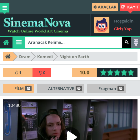
ARAÇLAR
KAYIT
Hoşgeldin !
Giriş Yap
Dram
Komedi
Night on Earth
10.0
1
0
FİLM
ALTERNATIVE
Fragman