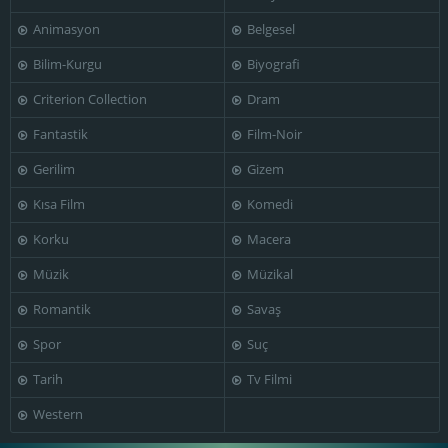
Animasyon
Belgesel
Bilim-Kurgu
Biyografi
Sakari
Roberto Benigni
Rosie Perez
Kuosmanen
Criterion Collection
Dram
Fantastik
Film-Noir
Gerilim
Gizem
Stéphane
Kısa Film
Komedi
Boucher
Tomi Salmela
Winona Ryder
Korku
Macera
Müzik
Müzikal
Romantik
Savaş
Jim Jarmusch
Jim Jarmusch
Spor
Suç
Tarih
Tv Filmi
Western