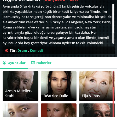
Aynı anda 5 farklı taksi şoförünün, 5 farklı şehirde, yolcularıyla
birlikte yaşadıklarından küçük birer kesit izliyoruz bu filmde. Jim
Jarmusch yine tarzı gereği son derece yalın ve minimalist bir şekilde
ele alıyor tüm karakterlerini.Sırasıyla Los Angeles, New York, Paris,
Roma ve Helsinki'ye kamerasını uzatan Jarmusch; hayatın
ayrıntılarıyla güzel olduğunu vurguluyor bir kez daha. Her
karakterinin başka bir derdi ve yaşama amacı olan filmde, önemli
oyuncularda boy gösteriyor.Winona Ryder'ın taksici rolündeki
müthiş performansıyla ve ikinci öyküdeki karakterlerin doğallığı ve
Tür:
Dram
,
Komedi
sempatikliğiyle filmin büyüsüne kapılıp; son öykünün vuruculuğuyla
da mest olmuş halde filmi hafızanıza kazıyorsunuz.
Oyuncular
Haberler
Armin Mueller-
Stahl
Béatrice Dalle
Eija Vilpas