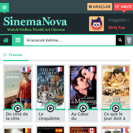
ARAÇLAR
KAYIT
Hoşgeldin !
Giriş Yap
Fransa
Du côté de
Le
Au Cœur
Ce que le
la côte
cinquième
du
jour doit à
élément
Mensonge
la nuit