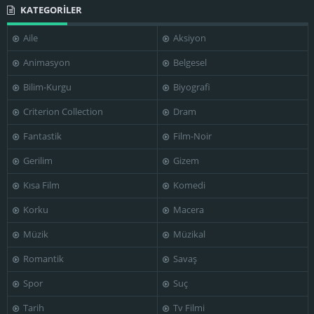
KATEGORİLER
Aile
Aksiyon
Animasyon
Belgesel
Bilim-Kurgu
Biyografi
Criterion Collection
Dram
Fantastik
Film-Noir
Gerilim
Gizem
Kısa Film
Komedi
Korku
Macera
Müzik
Müzikal
Romantik
Savaş
Spor
Suç
Tarih
Tv Filmi