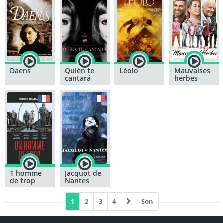
Daens
Quién te
Léolo
Mauvaises
cantará
herbes
1 homme
Jacquot de
de trop
Nantes
1
2
3
4
Son