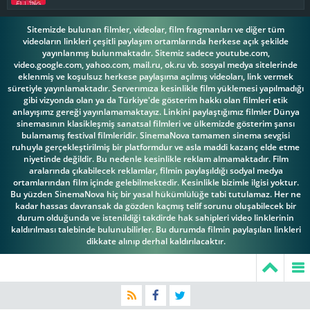
Sitemizde bulunan filmler, videolar, film fragmanları ve diğer tüm
videoların linkleri çeşitli paylaşım ortamlarında herkese açık şekilde
yayınlanmış bulunmaktadır. Sitemiz sadece youtube.com,
video.google.com, yahoo.com, mail.ru, ok.ru vb. sosyal medya sitelerinde
eklenmiş ve koşulsuz herkese paylaşıma açılmış videoları, link vermek
süretiyle yayınlamaktadır. Serverımıza kesinlikle film yüklemesi yapılmadığı
gibi vizyonda olan ya da Türkiye'de gösterim hakkı olan filmleri etik
anlayışımz gereği yayınlamamaktayız. Linkini paylaştığımız filmler Dünya
sinemasının klasikleşmiş sanatsal filmleri ve ülkemizde gösterim şansı
bulamamış festival filmleridir. SinemaNova tamamen sinema sevgisi
ruhuyla gerçekleştirilmiş bir platformdur ve asla maddi kazanç elde etme
niyetinde değildir. Bu nedenle kesinlikle reklam almamaktadır. Film
aralarında çıkabilecek reklamlar, filmin paylaşıldığı sodyal medya
ortamlarından film içinde gelebilmektedir. Kesinlikle bizimle ilgisi yoktur.
Bu yüzden SinemaNova hiç bir yasal hükümlülüğe tabi tutulamaz. Her ne
kadar hassas davransak da gözden kaçmış telif sorunu oluşabilecek bir
durum olduğunda ve istenildiği takdirde hak sahipleri video linklerinin
kaldırılması talebinde bulunubilirler. Bu durumda filmin paylaşılan linkleri
dikkate alınıp derhal kaldırılacaktır.