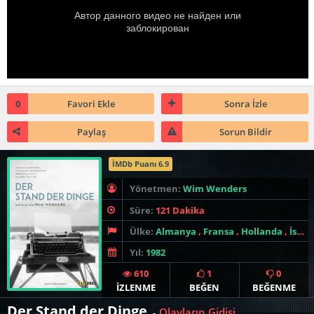
0
Favori Ekle
Sonra İzle
Paylaş
Sorun Bildir
İMDb Puanı 6.9
Yönetmen:
Wim Wenders
Süre:
121 Dakika
Ülke:
Almanya
,
Fransa
,
Hollanda
,
İspanya
Yıl:
1982
610
1
0
İZLENME
BEĞEN
BEĞENME
Der Stand der Dinge
Olayların Gidişi
-