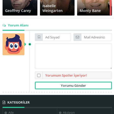
Isabelle
Geoffrey Carey
Weingarten
Monty Bane
Yorum Alanı
Patrick Bauchau
Rebecca Pauly
Robert Kramer
Roger Corman
Samuel Fuller
Viva
Yorumum Spoiler İçeriyor!
KATEGORİLER
Wim Wenders
Wim Wenders
Chris Sievernich
Aile
Aksiyon