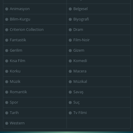
Animasyon
Belgesel
Bilim-Kurgu
Biyografi
Criterion Collection
Dram
Fantastik
Film-Noir
Gerilim
Gizem
Kısa Film
Komedi
Korku
Macera
Müzik
Müzikal
Romantik
Savaş
Spor
Suç
Tarih
Tv Filmi
Western