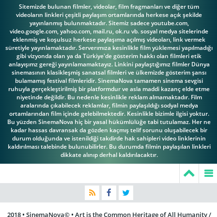
Sitemizde bulunan filmler, videolar, film fragmanları ve diğer tüm
videoların linkleri çeşitli paylaşım ortamlarında herkese açık şekilde
yayınlanmış bulunmaktadır. Sitemiz sadece youtube.com,
video.google.com, yahoo.com, mail.ru, ok.ru vb. sosyal medya sitelerinde
eklenmiş ve koşulsuz herkese paylaşıma açılmış videoları, link vermek
süretiyle yayınlamaktadır. Serverımıza kesinlikle film yüklemesi yapılmadığı
gibi vizyonda olan ya da Türkiye'de gösterim hakkı olan filmleri etik
anlayışımz gereği yayınlamamaktayız. Linkini paylaştığımız filmler Dünya
sinemasının klasikleşmiş sanatsal filmleri ve ülkemizde gösterim şansı
bulamamış festival filmleridir. SinemaNova tamamen sinema sevgisi
ruhuyla gerçekleştirilmiş bir platformdur ve asla maddi kazanç elde etme
niyetinde değildir. Bu nedenle kesinlikle reklam almamaktadır. Film
aralarında çıkabilecek reklamlar, filmin paylaşıldığı sodyal medya
ortamlarından film içinde gelebilmektedir. Kesinlikle bizimle ilgisi yoktur.
Bu yüzden SinemaNova hiç bir yasal hükümlülüğe tabi tutulamaz. Her ne
kadar hassas davransak da gözden kaçmış telif sorunu oluşabilecek bir
durum olduğunda ve istenildiği takdirde hak sahipleri video linklerinin
kaldırılması talebinde bulunubilirler. Bu durumda filmin paylaşılan linkleri
dikkate alınıp derhal kaldırılacaktır.
2018 • SinemaNova© • Art is the Common Heritage of All Humanity /