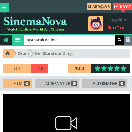
ARAÇLAR
KAYIT
Hoşgeldin !
Giriş Yap
Dram
Der Stand der Dinge
10.0
1
0
FİLM
ALTERNATIVE
ALTERNATIVE