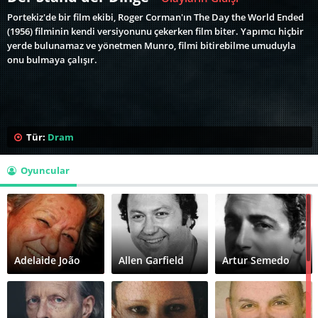
Portekiz'de bir film ekibi, Roger Corman'ın The Day the World Ended
(1956) filminin kendi versiyonunu çekerken film biter. Yapımcı hiçbir
yerde bulunamaz ve yönetmen Munro, filmi bitirebilme umuduyla
onu bulmaya çalışır.
Tür:
Dram
Oyuncular
Adelaide João
Allen Garfield
Artur Semedo