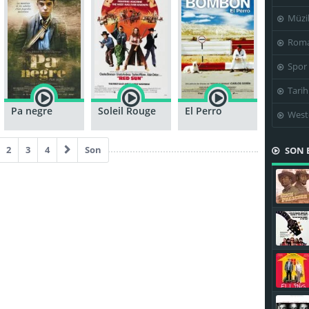
Müzi
Roma
Spor
Tarih
Pa negre
Soleil Rouge
El Perro
West
2
3
4
Son
SON 