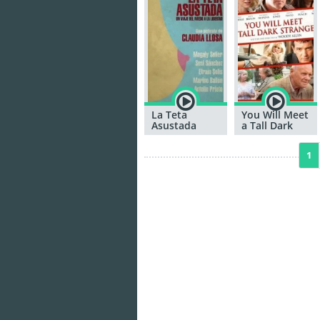
La Teta
You Will Meet
Asustada
a Tall Dark
Stranger
1