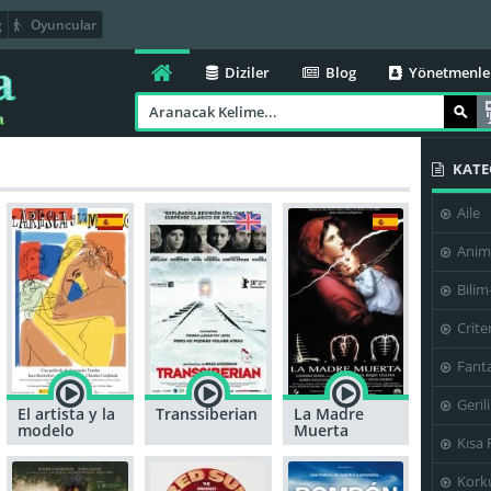
g
Oyuncular
Diziler
Blog
Yönetmenle
KATE
Aile
Anim
Bilim
Crite
Fanta
Geril
El artista y la
Transsiberian
La Madre
modelo
Muerta
Kısa 
Kork