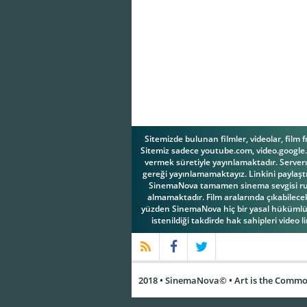
Sitemizde bulunan filmler, videolar, film 
Sitemiz sadece youtube.com, video.google.c
vermek süretiyle yayınlamaktadır. Serverım
gereği yayınlamamaktayız. Linkini paylaştı
SinemaNova tamamen sinema sevgisi ruhuy
almamaktadır. Film aralarında çıkabilecek 
yüzden SinemaNova hiç bir yasal hükümlül
istenildiği takdirde hak sahipleri video l
2018 • SinemaNova© • Art is the Common