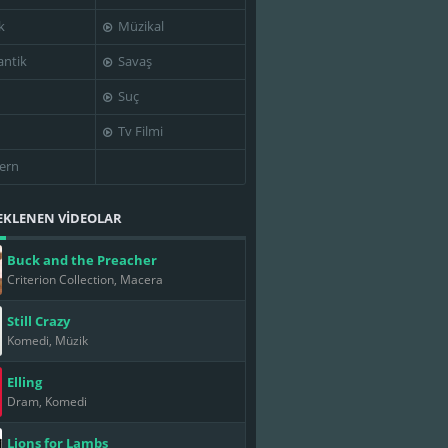
k
Müzikal
ntik
Savaş
Suç
Tv Filmi
ern
EKLENEN VİDEOLAR
Buck and the Preacher
Criterion Collection, Macera
Still Crazy
Komedi, Müzik
Elling
Dram, Komedi
Lions for Lambs