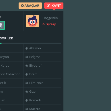
ARAÇLAR
KAYIT
r
Hoşgeldin !
Giriş Yap
GORİLER
Aksiyon
asyon
Belgesel
-Kurgu
Biyografi
rion Collection
Dram
stik
Film-Noir
im
Gizem
Film
Komedi
u
Macera