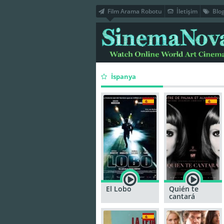
Film Arama Robotu
İletişim
Blo
İspanya
El Lobo
Quién te
cantará