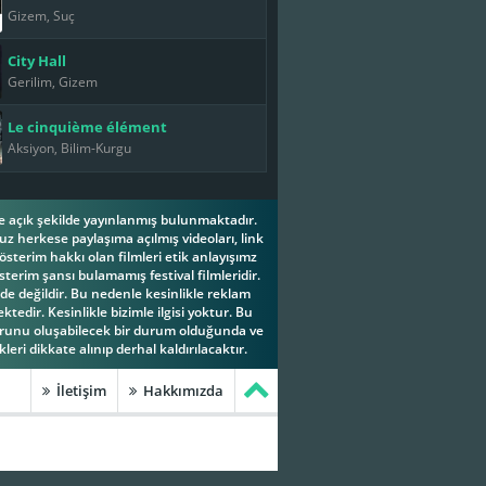
Gizem, Suç
City Hall
Gerilim, Gizem
Le cinquième élément
Aksiyon, Bilim-Kurgu
ese açık şekilde yayınlanmış bulunmaktadır.
z herkese paylaşıma açılmış videoları, link
österim hakkı olan filmleri etik anlayışımz
terim şansı bulamamış festival filmleridir.
e değildir. Bu nedenle kesinlikle reklam
tedir. Kesinlikle bizimle ilgisi yoktur. Bu
orunu oluşabilecek bir durum olduğunda ve
leri dikkate alınıp derhal kaldırılacaktır.
İletişim
Hakkımızda