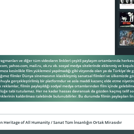
fragmanları ve diğer tüm videoların linkleri çeşitli paylaşım ortamlarında herk
om, yahoo.com, mail.ru, ok.ru vb. sosyal medya sitelerinde eklenmiş ve koşulsu
ıza kesinlikle film yüklemesi yapılmadığı gibi vizyonda olan ya da Türkiye'de g
ğımız filmler Dünya sinemasının klasikleşmiş sanatsal filmleri ve ülkemizde gös
la gerçekleştirilmiş bir platformdur ve asla maddi kazanç elde etme niyetind
reklamlar, filmin paylaşıldığı sodyal medya ortamlarından film içinde gelebilmek
üğe tabi tutulamaz. Her ne kadar hassas davransak da gözden kaçmış telif s
inklerinin kaldırılması talebinde bulunubilirler. Bu durumda filmin paylaşılan link
 Heritage of All Humanity / Sanat Tüm İnsanlığın Ortak Mirasıdır