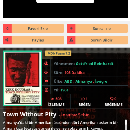
0
Favori Ekle
Sonra İzle
Paylaş
Sorun Bildir
İMDb Puanı 7.2
Yönetmen:
Gottfried Reinhardt
Süre:
105 Dakika
Ülke:
ABD
,
Almanya
,
İsviçre
Yıl:
1961
508
1
0
İZLENME
BEĞEN
BEĞENME
Town Without Pity
İnsafsız Şehir
-
Almanya’daki bir Amerikan üssünden dört Amerikalı askerin bir
Alman kıza tecavüz etmesi ile gelişen olayların hikâyesi.