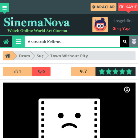
ARAÇLAR
KAYIT
Hoşgeldin !
Giriş Yap
Dram
Suç
Town Without Pity
9.7
1
0