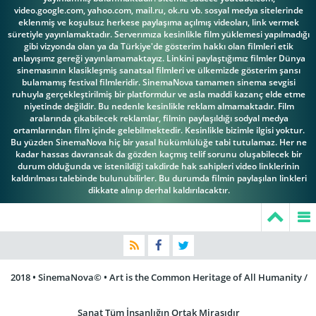
video.google.com, yahoo.com, mail.ru, ok.ru vb. sosyal medya sitelerinde
eklenmiş ve koşulsuz herkese paylaşıma açılmış videoları, link vermek
süretiyle yayınlamaktadır. Serverımıza kesinlikle film yüklemesi yapılmadığı
gibi vizyonda olan ya da Türkiye'de gösterim hakkı olan filmleri etik
anlayışımz gereği yayınlamamaktayız. Linkini paylaştığımız filmler Dünya
sinemasının klasikleşmiş sanatsal filmleri ve ülkemizde gösterim şansı
bulamamış festival filmleridir. SinemaNova tamamen sinema sevgisi
ruhuyla gerçekleştirilmiş bir platformdur ve asla maddi kazanç elde etme
niyetinde değildir. Bu nedenle kesinlikle reklam almamaktadır. Film
aralarında çıkabilecek reklamlar, filmin paylaşıldığı sodyal medya
ortamlarından film içinde gelebilmektedir. Kesinlikle bizimle ilgisi yoktur.
Bu yüzden SinemaNova hiç bir yasal hükümlülüğe tabi tutulamaz. Her ne
kadar hassas davransak da gözden kaçmış telif sorunu oluşabilecek bir
durum olduğunda ve istenildiği takdirde hak sahipleri video linklerinin
kaldırılması talebinde bulunubilirler. Bu durumda filmin paylaşılan linkleri
dikkate alınıp derhal kaldırılacaktır.
2018 • SinemaNova© • Art is the Common Heritage of All Humanity /
Sanat Tüm İnsanlığın Ortak Mirasıdır