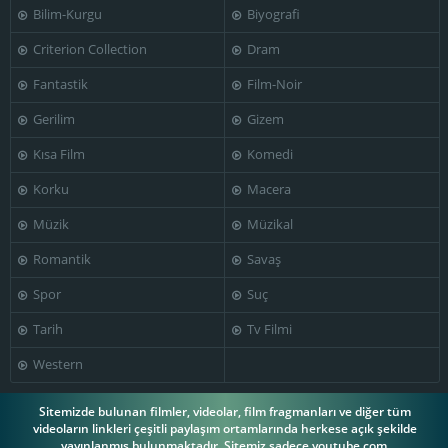
Bilim-Kurgu
Biyografi
Maria de
Luc Gentil
Medeiros
Mathieu Amalric
Criterion Collection
Dram
Fantastik
Film-Noir
Gerilim
Gizem
Kısa Film
Komedi
Philippe Beglia
Rona Hartner
Serge Avédikian
Korku
Macera
Müzik
Müzikal
Romantik
Savaş
Vincent
Marjane Satrapi
Paronnaud
Spor
Suç
Tarih
Tv Filmi
Western
Sitemizde bulunan filmler, videolar, film fragmanları ve diğer tüm
videoların linkleri çeşitli paylaşım ortamlarında herkese açık şekilde
yayınlanmış bulunmaktadır. Sitemiz sadece youtube.com,