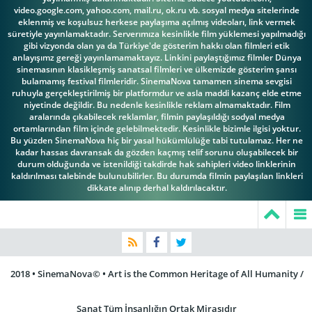
video.google.com, yahoo.com, mail.ru, ok.ru vb. sosyal medya sitelerinde
eklenmiş ve koşulsuz herkese paylaşıma açılmış videoları, link vermek
süretiyle yayınlamaktadır. Serverımıza kesinlikle film yüklemesi yapılmadığı
gibi vizyonda olan ya da Türkiye'de gösterim hakkı olan filmleri etik
anlayışımz gereği yayınlamamaktayız. Linkini paylaştığımız filmler Dünya
sinemasının klasikleşmiş sanatsal filmleri ve ülkemizde gösterim şansı
bulamamış festival filmleridir. SinemaNova tamamen sinema sevgisi
ruhuyla gerçekleştirilmiş bir platformdur ve asla maddi kazanç elde etme
niyetinde değildir. Bu nedenle kesinlikle reklam almamaktadır. Film
aralarında çıkabilecek reklamlar, filmin paylaşıldığı sodyal medya
ortamlarından film içinde gelebilmektedir. Kesinlikle bizimle ilgisi yoktur.
Bu yüzden SinemaNova hiç bir yasal hükümlülüğe tabi tutulamaz. Her ne
kadar hassas davransak da gözden kaçmış telif sorunu oluşabilecek bir
durum olduğunda ve istenildiği takdirde hak sahipleri video linklerinin
kaldırılması talebinde bulunubilirler. Bu durumda filmin paylaşılan linkleri
dikkate alınıp derhal kaldırılacaktır.
2018 • SinemaNova© • Art is the Common Heritage of All Humanity /
Sanat Tüm İnsanlığın Ortak Mirasıdır