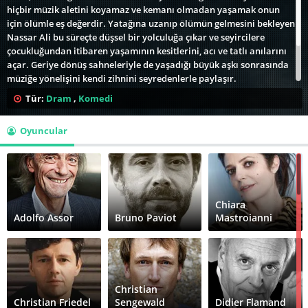
hiçbir müzik aletini koyamaz ve kemanı olmadan yaşamak onun
için ölümle eş değerdir. Yatağına uzanıp ölümün gelmesini bekleyen
Nassar Ali bu süreçte düşsel bir yolculuğa çıkar ve seyircilere
çocukluğundan itibaren yaşamının kesitlerini, acı ve tatlı anılarını
açar. Geriye dönüş sahneleriyle de yaşadığı büyük aşkı sonrasında
müziğe yönelişini kendi zihnini seyredenlerle paylaşır.
Tür:
Dram
,
Komedi
Marjane Satrapi’nin 1950 İran’ında geçen eğlenceli, hüzünlü ve
melankolik yeni uzun metrajlı filmi, bir hite dönüşen Persepolis’in
Oyuncular
ardından geliyor.
Chiara
Adolfo Assor
Bruno Paviot
Mastroianni
Christian
Christian Friedel
Sengewald
Didier Flamand