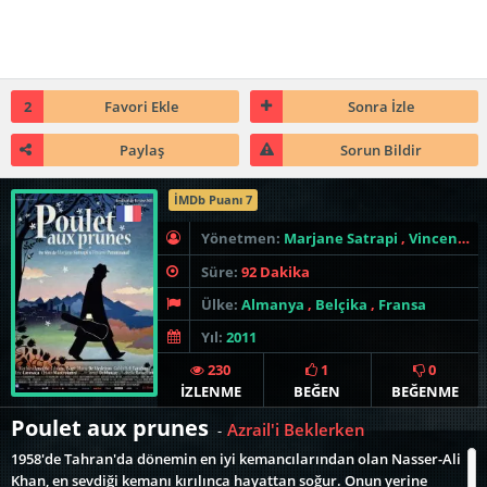
2
Favori Ekle
Sonra İzle
Paylaş
Sorun Bildir
İMDb Puanı 7
Yönetmen:
Marjane Satrapi
,
Vincent Paronnaud
Süre:
92 Dakika
Ülke:
Almanya
,
Belçika
,
Fransa
Yıl:
2011
230
1
0
İZLENME
BEĞEN
BEĞENME
Poulet aux prunes
Azrail'i Beklerken
-
1958'de Tahran'da dönemin en iyi kemancılarından olan Nasser-Ali
Khan, en sevdiği kemanı kırılınca hayattan soğur. Onun yerine