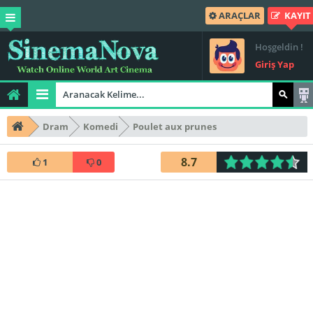
ARAÇLAR
KAYIT
Hoşgeldin !
Giriş Yap
Dram
Komedi
Poulet aux prunes
8.7
1
0