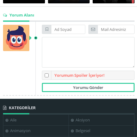
Yorum Alanı
François
Edouard Baer
Éric Caravaca
Legrand
Golshifteh
Isabella
Frédéric Saurel
Farahani
Rossellini
Yorumum Spoiler İçeriyor!
Louis-Marie
KATEGORİLER
Jamel Debbouze
Jaouen Gouevic
Audubert
Aile
Aksiyon
Animasyon
Belgesel