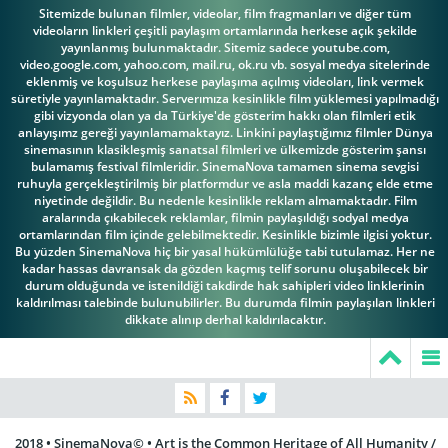
Raoul Coutard
Renato Salvatori
Agoumi
Sitemizde bulunan filmler, videolar, film fragmanları ve diğer tüm
videoların linkleri çeşitli paylaşım ortamlarında herkese açık şekilde
yayınlanmış bulunmaktadır. Sitemiz sadece youtube.com,
video.google.com, yahoo.com, mail.ru, ok.ru vb. sosyal medya sitelerinde
eklenmiş ve koşulsuz herkese paylaşıma açılmış videoları, link vermek
süretiyle yayınlamaktadır. Serverımıza kesinlikle film yüklemesi yapılmadığı
gibi vizyonda olan ya da Türkiye'de gösterim hakkı olan filmleri etik
Van Doude
Yves Montand
Costa-Gavras
anlayışımz gereği yayınlamamaktayız. Linkini paylaştığımız filmler Dünya
sinemasının klasikleşmiş sanatsal filmleri ve ülkemizde gösterim şansı
bulamamış festival filmleridir. SinemaNova tamamen sinema sevgisi
ruhuyla gerçekleştirilmiş bir platformdur ve asla maddi kazanç elde etme
niyetinde değildir. Bu nedenle kesinlikle reklam almamaktadır. Film
aralarında çıkabilecek reklamlar, filmin paylaşıldığı sodyal medya
ortamlarından film içinde gelebilmektedir. Kesinlikle bizimle ilgisi yoktur.
Bu yüzden SinemaNova hiç bir yasal hükümlülüğe tabi tutulamaz. Her ne
Jacques Perrin
Ahmed Rachedi
kadar hassas davransak da gözden kaçmış telif sorunu oluşabilecek bir
durum olduğunda ve istenildiği takdirde hak sahipleri video linklerinin
kaldırılması talebinde bulunubilirler. Bu durumda filmin paylaşılan linkleri
dikkate alınıp derhal kaldırılacaktır.
2018 • SinemaNova© • Art is the Common Heritage of All Humanity /