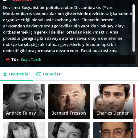
Devrimci-Sosyalist bir politikacı olan Dr.Lambrakis ,(Yves
Montand)barış savunucularının gösterisinde devletin sağ kanadının
organize ettiği bir suikaste kurban gider. Cinayetin hemen
arkasından devlet ve ordu görevlilerinin yaptıkları tek şey, olayı
örtbas etmek için gerekli delilleri ortadan kaldırmaktır. Ama
prosedür gereği açılan davaya atanan savcı, olayın derinlerine
indikçe karşılaştığı akıl almaz gerçeklerle yılmadan tıpkı bir
dedektif gibi araştırmasına devam eder. Fakat bu araştırma
sırasında karşısına çıkan engeller, devletin içinde tahmininden de
Tür:
Suç
,
Tarih
derin makamlardan gelecektir.Jean-Louis Trintignant'ın bir savcıyı
ve Yves Montand'ın da solcu bir partinin önde gelen
Oyuncular
Haberler
temsilcilerinden birini canlandırdığı filmde barışın önemi, faşist
çeteler ile hükümet içindeki güçlerin ilişkisi bağlamında derin devlet
sorunsalı irdelenmektedir. Filmde Yunanistan'ın adı hiç
verilmemesine karşın, aslında 1963 senesinde suikasta kurban giden
Grigoris Lambrakis ve çevresinde dönen olaylar anlatılmaktadır.
Film, En İyi Yabancı Film dalında Oscar Ödülü kazanmıştır.
Cannes'da Jean-Louis Trintignant bu film ile En İyi Aktör ödülünü
Andrée Tainsy
Bernard Fresson
Charles Denner
aldı. New York Film eleştirmenleri (New York Film Critics) ve Ulusal
Film Eleştirmenleri Derneği (National Society of Film Critics) filmi En
İyi Film olarak değerlendirdiler.