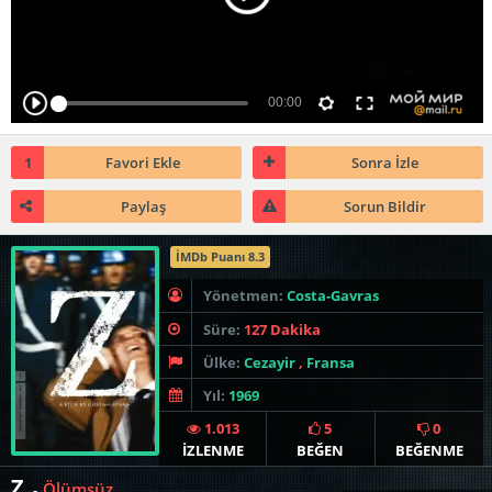
1
Favori Ekle
Sonra İzle
Paylaş
Sorun Bildir
İMDb Puanı 8.3
Yönetmen:
Costa-Gavras
Süre:
127 Dakika
Ülke:
Cezayir
,
Fransa
Yıl:
1969
1.013
5
0
İZLENME
BEĞEN
BEĞENME
Z
Ölümsüz
-