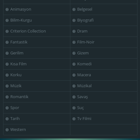
Animasyon
Belgesel
Bilim-Kurgu
Biyografi
Jean-Louis
Jean-Pierre
Jean Dasté
Trintignant
Miquel
Criterion Collection
Dram
Fantastik
Film-Noir
Gerilim
Gizem
Kısa Film
Komedi
José Artur
Julien Guiomar
Magali Noël
Korku
Macera
Müzik
Müzikal
Romantik
Savaş
Marcel Bozzuffi
Maurice Baquet
Pierre Dux
Spor
Suç
Tarih
Tv Filmi
Western
Sid Ahmed