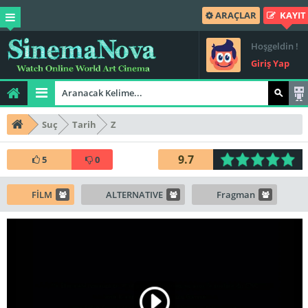
ARAÇLAR
KAYIT
Hoşgeldin !
Giriş Yap
Suç
Tarih
Z
9.7
5
0
FİLM
ALTERNATIVE
Fragman