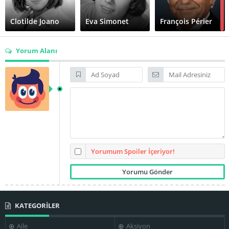
Clotilde Joano
Eva Simonet
François Périer
Yorum Alanı
Georges
Gabriel Jabbour
Georges Géret
Rouquier
Hassan El-
Gérard Darrieu
Guy Mairesse
Hassani
Yorumum Spoiler İçeriyor!
KATEGORİLER
Irene Papas
Jacques Perrin
Jean Bouise
Aile
Aksiyon