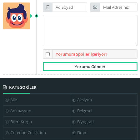
Yorumum Spoiler İçeriyor!
KATEGORİLER
Aile
Aksiyon
Animasyon
Belgesel
Bilim-Kurgu
Biyografi
Criterion Collection
Dram