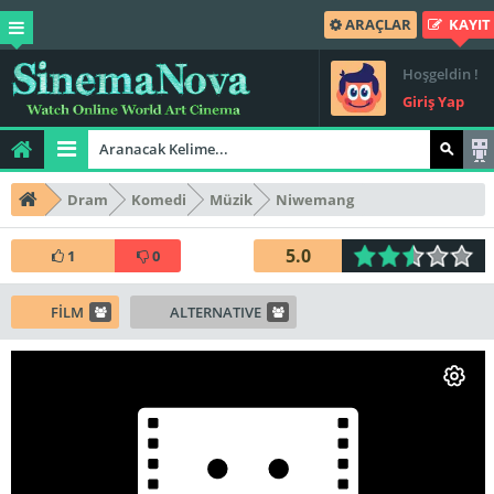
ARAÇLAR
KAYIT
Hoşgeldin !
Giriş Yap
Dram
Komedi
Müzik
Niwemang
5.0
1
0
FİLM
ALTERNATIVE