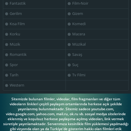
Fantastik
Film-Noir
Gerilim
Gizem
Kısa Film
Komedi
Korku
Macera
Müzik
Müzikal
Romantik
Savaş
Spor
Suç
Tarih
Tv Filmi
Western
Sitemizde bulunan filmler, videolar, film fragmanları ve diğer tüm
videoların linkleri çeşitli paylaşım ortamlarında herkese açık şekilde
yayınlanmış bulunmaktadır. Sitemiz sadece youtube.com,
video.google.com, yahoo.com, mail.ru, ok.ru vb. sosyal medya sitelerinde
eklenmiş ve koşulsuz herkese paylaşıma açılmış videoları, link vermek
süretiyle yayınlamaktadır. Serverımıza kesinlikle film yüklemesi yapılmadığı
gibi vizyonda olan ya da Türkiye'de gösterim hakkı olan filmleri etik