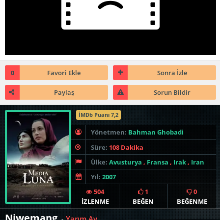
0
Favori Ekle
Sonra İzle
Paylaş
Sorun Bildir
İMDb Puanı 7,2
Yönetmen:
Bahman Ghobadi
Süre:
108 Dakika
Ülke:
Avusturya
,
Fransa
,
Irak
,
Iran
Yıl:
2007
504
1
0
İZLENME
BEĞEN
BEĞENME
Niwemang
Yarım Ay
-