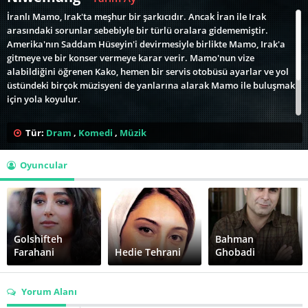
İranlı Mamo, Irak'ta meşhur bir şarkıcıdır. Ancak İran ile Irak
arasındaki sorunlar sebebiyle bir türlü oralara gidememiştir.
Amerika'nın Saddam Hüseyin'i devirmesiyle birlikte Mamo, Irak'a
gitmeye ve bir konser vermeye karar verir. Mamo'nun vize
alabildiğini öğrenen Kako, hemen bir servis otobüsü ayarlar ve yol
üstündeki birçok müzisyeni de yanlarına alarak Mamo ile buluşmak
için yola koyulur.
Bahman Ghobadi'nin yönettiği, 35 yıl sonra ilk kez konser vermek
Tür:
Dram
,
Komedi
,
Müzik
üzere Irak'a davet edilen ünlü Kürt sanatçı Mamo'nun İran'dan
Irak'a doğru yol hikayesini anlatan Niwemang (Half Moon) - Yarım
Oyuncular
Ay, Türkçe altyazılı izlemeniz için sizlerle...
Golshifteh
Bahman
Farahani
Hedie Tehrani
Ghobadi
Yorum Alanı