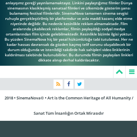
anlayışımz gereği yayınlamamaktayız. Linkini paylaştığımız filmler Dünya
sinemasının klasikleşmiş sanatsal filmleri ve ülkemizde gösterim şansı
bulamamış festival filmleridir. SinemaNova tamamen sinema sevgisi
ruhuyla gerçekleştirilmiş bir platformdur ve asla maddi kazanç elde etme
niyetinde değildir. Bu nedenle kesinlikle reklam almamaktadır. Film
aralarında çıkabilecek reklamlar, filmin paylaşıldığı sodyal medya
ortamlarından film içinde gelebilmektedir. Kesinlikle bizimle ilgisi yoktur.
Bu yüzden SinemaNova hiç bir yasal hükümlülüğe tabi tutulamaz. Her ne
kadar hassas davransak da gözden kaçmış telif sorunu oluşabilecek bir
durum olduğunda ve istenildiği takdirde hak sahipleri video linklerinin
kaldırılması talebinde bulunubilirler. Bu durumda filmin paylaşılan linkleri
dikkate alınıp derhal kaldırılacaktır.
2018 • SinemaNova© • Art is the Common Heritage of All Humanity /
Sanat Tüm İnsanlığın Ortak Mirasıdır