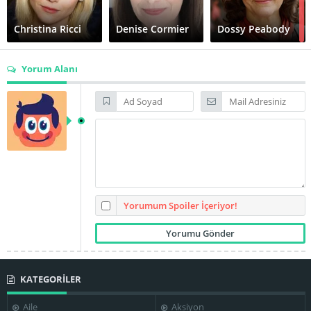
Christina Ricci
Denise Cormier
Dossy Peabody
Yorum Alanı
Michael
Jan Miner
Schoeffling
Paula Plum
Rex Trailer
Sandra Shipley
Tom Kemp
Yorumum Spoiler İçeriyor!
Richard
KATEGORİLER
Winona Ryder
Benjamin
Lauren Lloyd
Aile
Aksiyon