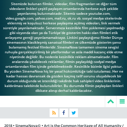
Sitemizde bulunan filmler, videolar, film fragmanları ve diğer tüm
videoların linkleri çeşitli paylaşım ortamlarında herkese açık şekilde
yayınlanmış bulunmaktadır. Sitemiz sadece youtube.com,
video.google.com, yahoo.com, mail.ru, ok.ru vb. sosyal medya sitelerinde
eklenmiş ve koşulsuz herkese paylaşıma açılmış videoları, link vermek
süretiyle yayınlamaktadır. Serverımıza kesinlikle film yüklemesi yapılmadığı
gibi vizyonda olan ya da Türkiye'de gösterim hakkı olan filmleri etik
anlayışımz gereği yayınlamamaktayız. Linkini paylaştığımız filmler Dünya
sinemasının klasikleşmiş sanatsal filmleri ve ülkemizde gösterim şansı
bulamamış festival filmleridir. SinemaNova tamamen sinema sevgisi
ruhuyla gerçekleştirilmiş bir platformdur ve asla maddi kazanç elde etme
niyetinde değildir. Bu nedenle kesinlikle reklam almamaktadır. Film
aralarında çıkabilecek reklamlar, filmin paylaşıldığı sodyal medya
ortamlarından film içinde gelebilmektedir. Kesinlikle bizimle ilgisi yoktur.
Bu yüzden SinemaNova hiç bir yasal hükümlülüğe tabi tutulamaz. Her ne
kadar hassas davransak da gözden kaçmış telif sorunu oluşabilecek bir
durum olduğunda ve istenildiği takdirde hak sahipleri video linklerinin
kaldırılması talebinde bulunubilirler. Bu durumda filmin paylaşılan linkleri
dikkate alınıp derhal kaldırılacaktır.
2018 • SinemaNova© • Art is the Common Heritage of All Humanity /