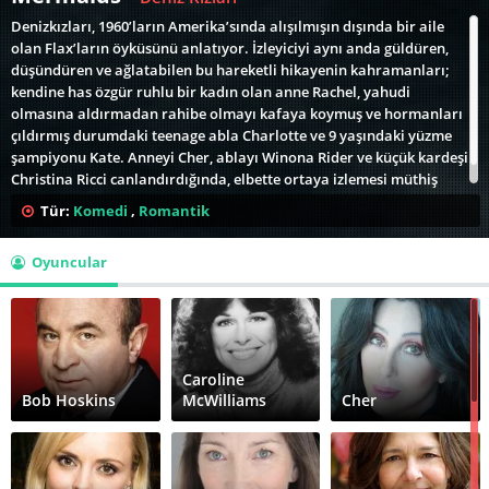
Denizkızları, 1960’ların Amerika’sında alışılmışın dışında bir aile
olan Flax’ların öyküsünü anlatıyor. İzleyiciyi aynı anda güldüren,
düşündüren ve ağlatabilen bu hareketli hikayenin kahramanları;
kendine has özgür ruhlu bir kadın olan anne Rachel, yahudi
olmasına aldırmadan rahibe olmayı kafaya koymuş ve hormanları
çıldırmış durumdaki teenage abla Charlotte ve 9 yaşındaki yüzme
şampiyonu Kate. Anneyi Cher, ablayı Winona Rider ve küçük kardeşi
Christina Ricci canlandırdığında, elbette ortaya izlemesi müthiş
keyifli ve unutulmaz bir film çıkıyor.
Tür:
Komedi
,
Romantik
Oyuncular
Caroline
Bob Hoskins
McWilliams
Cher