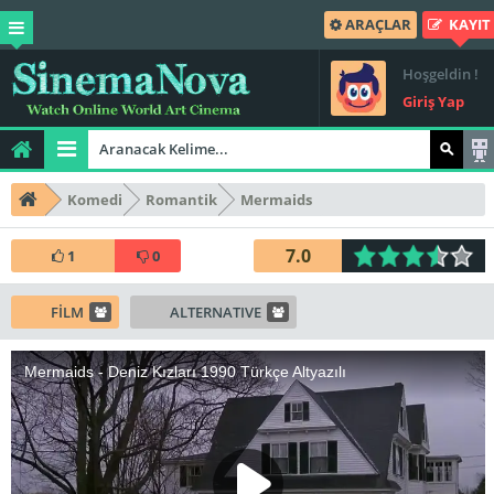
ARAÇLAR
KAYIT
Hoşgeldin !
Giriş Yap
Komedi
Romantik
Mermaids
7.0
1
0
FİLM
ALTERNATIVE