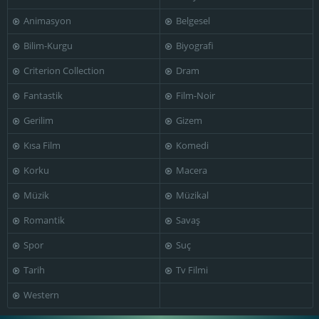
Animasyon
Belgesel
Bilim-Kurgu
Biyografi
Criterion Collection
Dram
Fantastik
Film-Noir
Gerilim
Gizem
Kısa Film
Komedi
Korku
Macera
Müzik
Müzikal
Romantik
Savaş
Spor
Suç
Tarih
Tv Filmi
Western