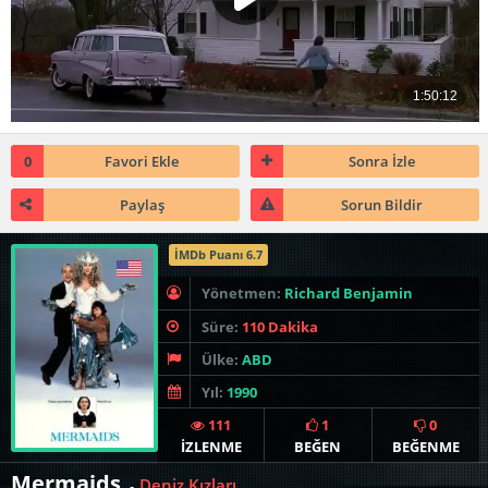
0
Favori Ekle
Sonra İzle
Paylaş
Sorun Bildir
İMDb Puanı 6.7
Yönetmen:
Richard Benjamin
Süre:
110 Dakika
Ülke:
ABD
Yıl:
1990
111
1
0
İZLENME
BEĞEN
BEĞENME
Mermaids
Deniz Kızları
-