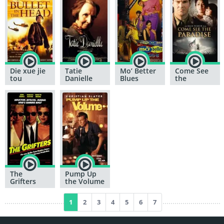
Die xue jie
Tatie
Mo’ Better
Come See
tou
Danielle
Blues
the
Paradise
The
Pump Up
Grifters
the Volume
1
2
3
4
5
6
7