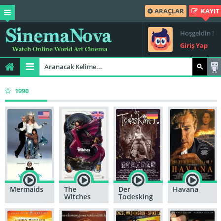
ARAÇLAR
KAYIT
Hoşgeldin !
Giriş Yap
1990
Mermaids
The
Der
Havana
Witches
Todesking