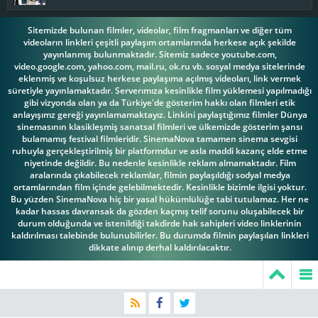
Sitemizde bulunan filmler, videolar, film fragmanları ve diğer tüm
videoların linkleri çeşitli paylaşım ortamlarında herkese açık şekilde
yayınlanmış bulunmaktadır. Sitemiz sadece youtube.com,
video.google.com, yahoo.com, mail.ru, ok.ru vb. sosyal medya sitelerinde
eklenmiş ve koşulsuz herkese paylaşıma açılmış videoları, link vermek
süretiyle yayınlamaktadır. Serverımıza kesinlikle film yüklemesi yapılmadığı
gibi vizyonda olan ya da Türkiye'de gösterim hakkı olan filmleri etik
anlayışımz gereği yayınlamamaktayız. Linkini paylaştığımız filmler Dünya
sinemasının klasikleşmiş sanatsal filmleri ve ülkemizde gösterim şansı
bulamamış festival filmleridir. SinemaNova tamamen sinema sevgisi
ruhuyla gerçekleştirilmiş bir platformdur ve asla maddi kazanç elde etme
niyetinde değildir. Bu nedenle kesinlikle reklam almamaktadır. Film
aralarında çıkabilecek reklamlar, filmin paylaşıldığı sodyal medya
ortamlarından film içinde gelebilmektedir. Kesinlikle bizimle ilgisi yoktur.
Bu yüzden SinemaNova hiç bir yasal hükümlülüğe tabi tutulamaz. Her ne
kadar hassas davransak da gözden kaçmış telif sorunu oluşabilecek bir
durum olduğunda ve istenildiği takdirde hak sahipleri video linklerinin
kaldırılması talebinde bulunubilirler. Bu durumda filmin paylaşılan linkleri
dikkate alınıp derhal kaldırılacaktır.