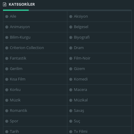
KATEGORİLER
Aile
Aksiyon
Animasyon
Belgesel
Bilim-Kurgu
Biyografi
Criterion Collection
Dram
Fantastik
Film-Noir
Gerilim
Gizem
Kısa Film
Komedi
Korku
Macera
Müzik
Müzikal
Romantik
Savaş
Spor
Suç
Tarih
Tv Filmi