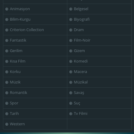
Animasyon
Belgesel
Bilim-Kurgu
Biyografi
Toshio Takahara
Tadashi Imai
Criterion Collection
Dram
Fantastik
Film-Noir
Gerilim
Gizem
Kısa Film
Komedi
Korku
Macera
Müzik
Müzikal
Romantik
Savaş
Spor
Suç
Tarih
Tv Filmi
Western