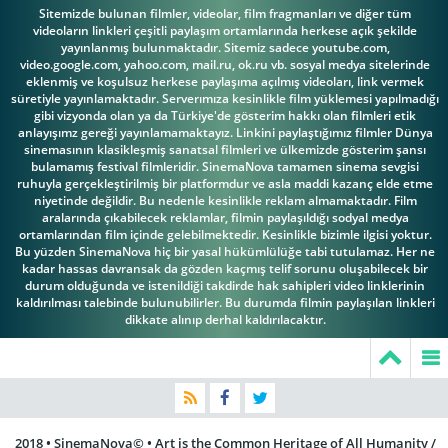
Sitemizde bulunan filmler, videolar, film fragmanları ve diğer tüm
videoların linkleri çeşitli paylaşım ortamlarında herkese açık şekilde
yayınlanmış bulunmaktadır. Sitemiz sadece youtube.com,
video.google.com, yahoo.com, mail.ru, ok.ru vb. sosyal medya sitelerinde
eklenmiş ve koşulsuz herkese paylaşıma açılmış videoları, link vermek
süretiyle yayınlamaktadır. Serverımıza kesinlikle film yüklemesi yapılmadığı
gibi vizyonda olan ya da Türkiye'de gösterim hakkı olan filmleri etik
anlayışımz gereği yayınlamamaktayız. Linkini paylaştığımız filmler Dünya
sinemasının klasikleşmiş sanatsal filmleri ve ülkemizde gösterim şansı
bulamamış festival filmleridir. SinemaNova tamamen sinema sevgisi
ruhuyla gerçekleştirilmiş bir platformdur ve asla maddi kazanç elde etme
niyetinde değildir. Bu nedenle kesinlikle reklam almamaktadır. Film
aralarında çıkabilecek reklamlar, filmin paylaşıldığı sodyal medya
ortamlarından film içinde gelebilmektedir. Kesinlikle bizimle ilgisi yoktur.
Bu yüzden SinemaNova hiç bir yasal hükümlülüğe tabi tutulamaz. Her ne
kadar hassas davransak da gözden kaçmış telif sorunu oluşabilecek bir
durum olduğunda ve istenildiği takdirde hak sahipleri video linklerinin
kaldırılması talebinde bulunubilirler. Bu durumda filmin paylaşılan linkleri
dikkate alınıp derhal kaldırılacaktır.
2018 • SinemaNova© • Art is the Common Heritage of All Humanity /