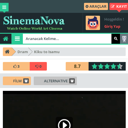
ARAÇLAR
KAYIT
Hoşgeldin !
Giriş Yap
Dram
Kiku to Isamu
8.7
3
0
FİLM
ALTERNATIVE