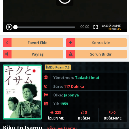
0
Favori Ekle
Sonra İzle
Paylaş
Sorun Bildir
İMDb Puanı 7,6
Yönetmen:
Tadashi Imai
Süre:
117 Dakika
Ülke:
Japonya
Yıl:
1959
228
3
0
İZLENME
BEĞEN
BEĞENME
Kiku to Isamu
Kiku ve Isamu
-