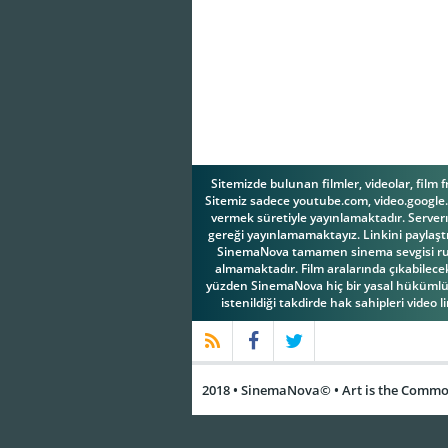
Sitemizde bulunan filmler, videolar, film 
Sitemiz sadece youtube.com, video.google.c
vermek süretiyle yayınlamaktadır. Serverım
gereği yayınlamamaktayız. Linkini paylaştı
SinemaNova tamamen sinema sevgisi ruhuy
almamaktadır. Film aralarında çıkabilecek 
yüzden SinemaNova hiç bir yasal hükümlül
istenildiği takdirde hak sahipleri video l
2018 • SinemaNova© • Art is the Common