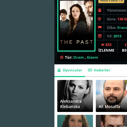
İMDb Puanı 7.8
Yönetmen
Süre:
130 
Ülke:
Fran
Yıl:
2013
833
İZLENME
BE
Tür:
Dram
,
Gizem
Oyuncular
Haberler
Aleksandra
Klebanska
Ali Mosaffa