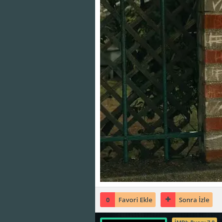
0
Favori Ekle
Sonra İzle