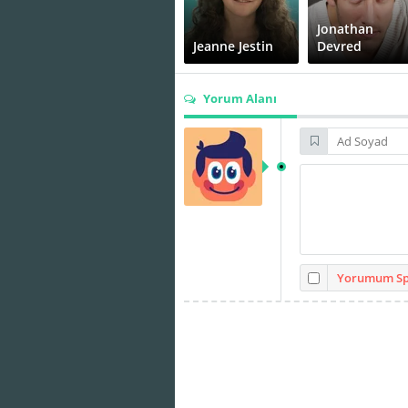
Jonathan
Jeanne Jestin
Devred
Yorum Alanı
Asghar Farhadi
Yorumum Spo