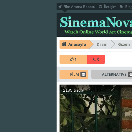
Film Arama Robotu
İletişim
Blo
Anasayfa
Dram
Gizem
1
0
FİLM
ALTERNATIVE