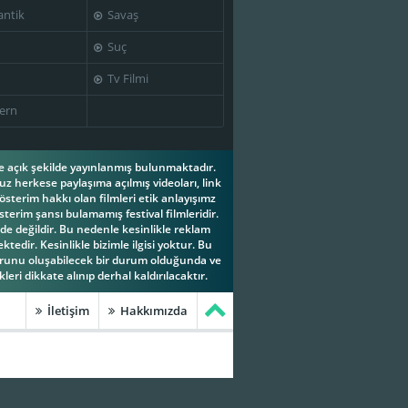
ntik
Savaş
Suç
Tv Filmi
ern
ese açık şekilde yayınlanmış bulunmaktadır.
z herkese paylaşıma açılmış videoları, link
österim hakkı olan filmleri etik anlayışımz
terim şansı bulamamış festival filmleridir.
e değildir. Bu nedenle kesinlikle reklam
tedir. Kesinlikle bizimle ilgisi yoktur. Bu
orunu oluşabilecek bir durum olduğunda ve
leri dikkate alınıp derhal kaldırılacaktır.
İletişim
Hakkımızda