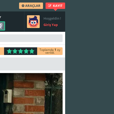
ARAÇLAR
KAYIT
r
Hoşgeldin !
Giriş Yap
Toplamda
1
oy
verildi.