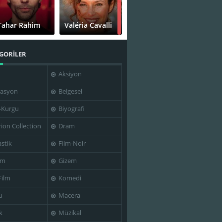
Tahar Rahim
Valéria Cavalli
GORİLER
Aksiyon
asyon
Belgesel
-Kurgu
Biyografi
rion Collection
Dram
stik
Film-Noir
im
Gizem
Film
Komedi
u
Macera
k
Müzikal