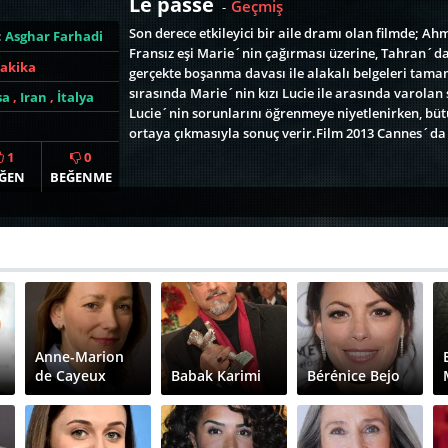
Le passé
Geçmiş
-
Son derece etkileyici bir aile dramı olan filmde; Ah
:
Asghar Farhadi
Fransız eşi Marie´nin çağırması üzerine, Tahran´da
Dakika
gerçekte boşanma davası ile alakalı belgeleri tam
sırasında Marie´nin kızı Lucie ile arasında varolan s
sa
,
Iran
,
İtalya
Lucie´nin sorunlarını öğrenmeye niyetlenirken, bütün
ortaya çıkmasıyla sonuç verir.Film 2013 Cannes´da 
1
0
ĞEN
BEĞENME
Anne-Marion
de Cayeux
Babak Karimi
Bérénice Bejo