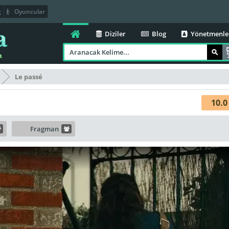
g
Oyuncular
Diziler
Blog
Yönetmenle
Le passé
10.0
Fragman