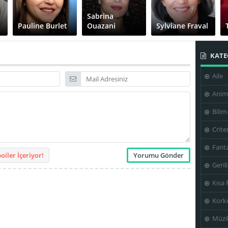
Sabrina
Pauline Burlet
Ouazani
Sylviane Fraval
KATE
Aile
Anim
Bilim
Crite
Fanta
iler İçeriyor!
Geril
Kısa 
Kork
Müzi