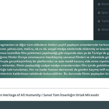
Roma
Spor
Tarih
West
fragmanları ve diğer tüm videoların linkleri çeşitli paylaşım ortamlarında herk
om, yahoo.com, mail.ru, ok.ru vb. sosyal medya sitelerinde eklenmiş ve koşulsu
ıza kesinlikle film yüklemesi yapılmadığı gibi vizyonda olan ya da Türkiye'de g
ğımız filmler Dünya sinemasının klasikleşmiş sanatsal filmleri ve ülkemizde gös
la gerçekleştirilmiş bir platformdur ve asla maddi kazanç elde etme niyetind
reklamlar, filmin paylaşıldığı sodyal medya ortamlarından film içinde gelebilmek
üğe tabi tutulamaz. Her ne kadar hassas davransak da gözden kaçmış telif s
inklerinin kaldırılması talebinde bulunubilirler. Bu durumda filmin paylaşılan link
 Heritage of All Humanity / Sanat Tüm İnsanlığın Ortak Mirasıdır