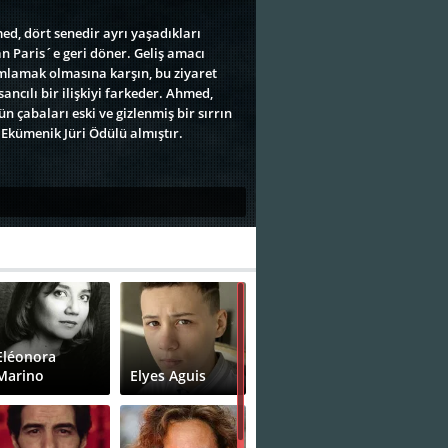
med, dört senedir ayrı yaşadıkları
n Paris´e geri döner. Geliş amacı
amlamak olmasına karşın, bu ziyaret
ancılı bir ilişkiyi farkeder. Ahmed,
 çabaları eski ve gizlenmiş bir sırrın
Ekümenik Jüri Ödülü almıştır.
Eléonora
Marino
Elyes Aguis