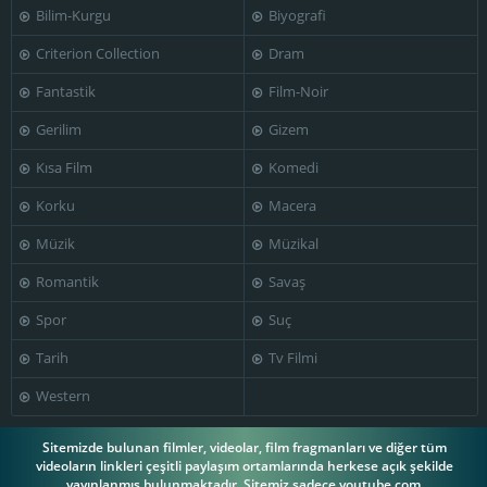
Bilim-Kurgu
Biyografi
William Redfield
Richard Fleischer
Criterion Collection
Dram
Fantastik
Film-Noir
Gerilim
Gizem
Kısa Film
Komedi
Korku
Macera
Müzik
Müzikal
Romantik
Savaş
Spor
Suç
Tarih
Tv Filmi
Western
Sitemizde bulunan filmler, videolar, film fragmanları ve diğer tüm
videoların linkleri çeşitli paylaşım ortamlarında herkese açık şekilde
yayınlanmış bulunmaktadır. Sitemiz sadece youtube.com,