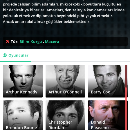
projede çalışan bilim adamları, mikroskobik boyutlara küçültülen
bir denizaltıya binerler. Amaçları, denizaltıyla kan damarları içinde
yolculuk etmek ve diplomatın beynindeki pıhtıyı yok etmektir.
Ancak onları akıl almaz güçlükler beklemektedir.
Tür:
Bilim-Kurgu
,
Macera
Oyuncular
Arthur Kennedy
Arthur O'Connell
Barry Coe
Christopher
Donald
Brendon Boone
Riordan
Pleasence