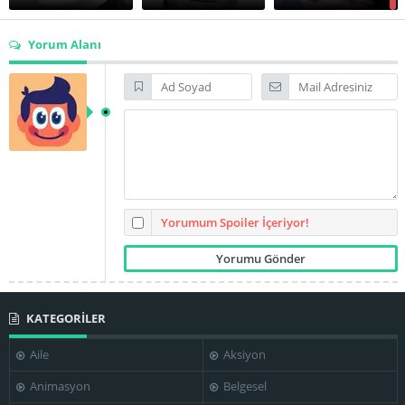
Yorum Alanı
Edmond O'Brien
James Brolin
James Doohan
Kenneth
Jean Del Val
Ken Scott
MacDonald
Yorumum Spoiler İçeriyor!
KATEGORİLER
Raquel Welch
Shelby Grant
Stephen Boyd
Aile
Aksiyon
Animasyon
Belgesel