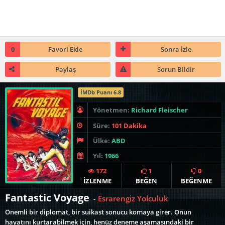
0
Favori Ekle
Sonra İzle
Paylaş
Sorun Bildir
İMDb Puanı 6.8
Yönetmen:
Richard Fleischer
Süre:
101 Dakika
Ülke:
ABD
Yıl:
1966
172
1
0
İZLENME
BEĞEN
BEĞENME
Fantastic Voyage
Esrarengiz Yolculuk
-
Önemli bir diplomat, bir suikast sonucu komaya girer. Onun
hayatını kurtarabilmek için, henüz deneme aşamasındaki bir