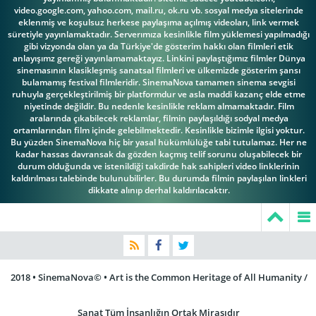
video.google.com, yahoo.com, mail.ru, ok.ru vb. sosyal medya sitelerinde
eklenmiş ve koşulsuz herkese paylaşıma açılmış videoları, link vermek
süretiyle yayınlamaktadır. Serverımıza kesinlikle film yüklemesi yapılmadığı
gibi vizyonda olan ya da Türkiye'de gösterim hakkı olan filmleri etik
anlayışımz gereği yayınlamamaktayız. Linkini paylaştığımız filmler Dünya
sinemasının klasikleşmiş sanatsal filmleri ve ülkemizde gösterim şansı
bulamamış festival filmleridir. SinemaNova tamamen sinema sevgisi
ruhuyla gerçekleştirilmiş bir platformdur ve asla maddi kazanç elde etme
niyetinde değildir. Bu nedenle kesinlikle reklam almamaktadır. Film
aralarında çıkabilecek reklamlar, filmin paylaşıldığı sodyal medya
ortamlarından film içinde gelebilmektedir. Kesinlikle bizimle ilgisi yoktur.
Bu yüzden SinemaNova hiç bir yasal hükümlülüğe tabi tutulamaz. Her ne
kadar hassas davransak da gözden kaçmış telif sorunu oluşabilecek bir
durum olduğunda ve istenildiği takdirde hak sahipleri video linklerinin
kaldırılması talebinde bulunubilirler. Bu durumda filmin paylaşılan linkleri
dikkate alınıp derhal kaldırılacaktır.
2018 • SinemaNova© • Art is the Common Heritage of All Humanity /
Sanat Tüm İnsanlığın Ortak Mirasıdır