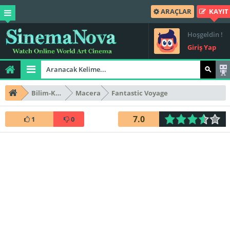
ARAÇLAR
KAYIT
Hoşgeldin !
Giriş Yap
Bilim-Kurgu
Macera
Fantastic Voyage
7.0
1
0