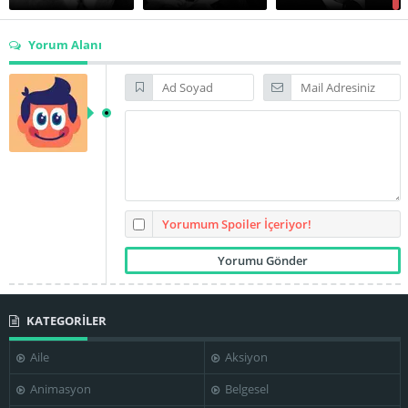
gerçekçi ırkçılık eleştirisinden korktuğu için filmi bekletip daha geç
vizyona sokmuştur.
Yorum Alanı
Edgar Buchanan
Frank Cordell
Frank McGrath
Fritz Leiber
Harry Antrim
Harry Tenbrook
Yorumum Spoiler İçeriyor!
KATEGORİLER
Herman Hack
Jack Kenny
James Millican
Aile
Aksiyon
Animasyon
Belgesel