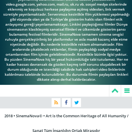
video.google.com, yahoo.com, mail.ru, ok.ru vb. sosyal medya sitelerinde
eklenmiş ve koşulsuz herkese paylaşıma açılmış videoları, link vermek
süretiyle yayınlamaktadır. Serverımıza kesinlikle film yüklemesi yapılmadığı
gibi vizyonda olan ya da Türkiye'de gösterim hakkı olan filmleri etik
Tom Fadden
William Bailey
William Phillips
anlayışımz gereği yayınlamamaktayız. Linkini paylaştığımız filmler Dünya
sinemasının klasikleşmiş sanatsal filmleri ve ülkemizde gösterim şansı
bulamamış festival filmleridir. SinemaNova tamamen sinema sevgisi
ruhuyla gerçekleştirilmiş bir platformdur ve asla maddi kazanç elde etme
niyetinde değildir. Bu nedenle kesinlikle reklam almamaktadır. Film
aralarında çıkabilecek reklamlar, filmin paylaşıldığı sodyal medya
ortamlarından film içinde gelebilmektedir. Kesinlikle bizimle ilgisi yoktur.
Bu yüzden SinemaNova hiç bir yasal hükümlülüğe tabi tutulamaz. Her ne
Anthony Mann
kadar hassas davransak da gözden kaçmış telif sorunu oluşabilecek bir
durum olduğunda ve istenildiği takdirde hak sahipleri video linklerinin
kaldırılması talebinde bulunubilirler. Bu durumda filmin paylaşılan linkleri
dikkate alınıp derhal kaldırılacaktır.
2018 • SinemaNova© • Art is the Common Heritage of All Humanity /
Sanat Tüm İnsanlığın Ortak Mirasıdır