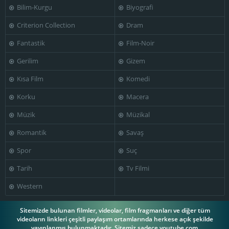
Bilim-Kurgu
Biyografi
James Mitchell
John Maxwell
Kermit Maynard
Criterion Collection
Dram
Fantastik
Film-Noir
Gerilim
Gizem
Marshall
Kısa Film
Komedi
Lee Phelps
Louis Calhern
Thompson
Korku
Macera
Müzik
Müzikal
Romantik
Savaş
Philo
Paula Raymond
McCullough
Rhys Williams
Spor
Suç
Tarih
Tv Filmi
Western
Robert Taylor
Rudy Bowman
Spring Byington
Sitemizde bulunan filmler, videolar, film fragmanları ve diğer tüm
videoların linkleri çeşitli paylaşım ortamlarında herkese açık şekilde
yayınlanmış bulunmaktadır. Sitemiz sadece youtube.com,