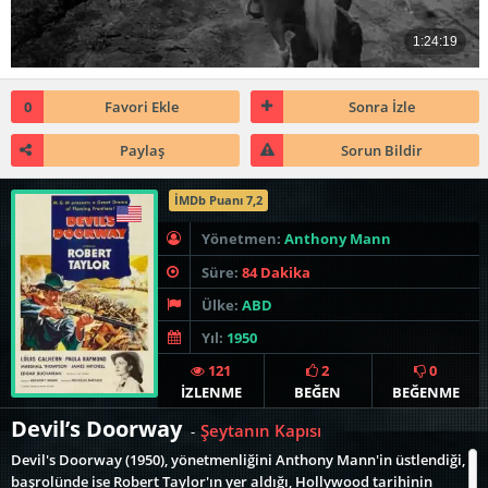
0
Favori Ekle
Sonra İzle
Paylaş
Sorun Bildir
İMDb Puanı 7,2
Yönetmen:
Anthony Mann
Süre:
84 Dakika
Ülke:
ABD
Yıl:
1950
121
2
0
İZLENME
BEĞEN
BEĞENME
Devil’s Doorway
Şeytanın Kapısı
-
Devil's Doorway (1950), yönetmenliğini Anthony Mann'in üstlendiği,
başrolünde ise Robert Taylor'ın yer aldığı, Hollywood tarihinin