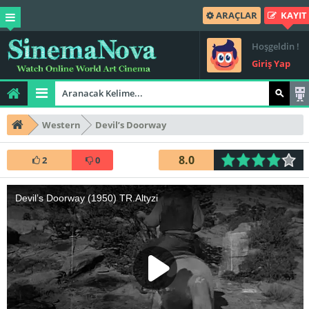
ARAÇLAR
KAYIT
Hoşgeldin !
Giriş Yap
Western
Devil’s Doorway
8.0
2
0