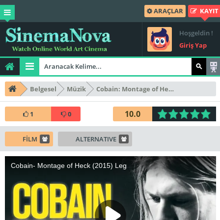
ARAÇLAR
KAYIT
Hoşgeldin !
Giriş Yap
Belgesel
Müzik
Cobain: Montage of Heck
10.0
1
0
FİLM
ALTERNATIVE