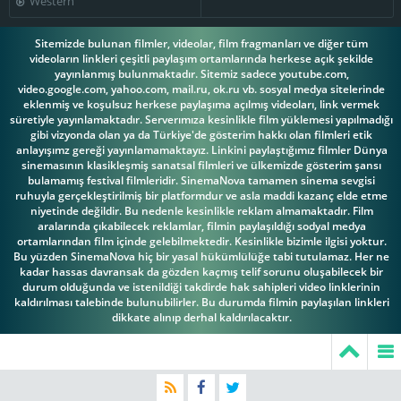
Western
Sitemizde bulunan filmler, videolar, film fragmanları ve diğer tüm
videoların linkleri çeşitli paylaşım ortamlarında herkese açık şekilde
yayınlanmış bulunmaktadır. Sitemiz sadece youtube.com,
video.google.com, yahoo.com, mail.ru, ok.ru vb. sosyal medya sitelerinde
eklenmiş ve koşulsuz herkese paylaşıma açılmış videoları, link vermek
süretiyle yayınlamaktadır. Serverımıza kesinlikle film yüklemesi yapılmadığı
gibi vizyonda olan ya da Türkiye'de gösterim hakkı olan filmleri etik
anlayışımz gereği yayınlamamaktayız. Linkini paylaştığımız filmler Dünya
sinemasının klasikleşmiş sanatsal filmleri ve ülkemizde gösterim şansı
bulamamış festival filmleridir. SinemaNova tamamen sinema sevgisi
ruhuyla gerçekleştirilmiş bir platformdur ve asla maddi kazanç elde etme
niyetinde değildir. Bu nedenle kesinlikle reklam almamaktadır. Film
aralarında çıkabilecek reklamlar, filmin paylaşıldığı sodyal medya
ortamlarından film içinde gelebilmektedir. Kesinlikle bizimle ilgisi yoktur.
Bu yüzden SinemaNova hiç bir yasal hükümlülüğe tabi tutulamaz. Her ne
kadar hassas davransak da gözden kaçmış telif sorunu oluşabilecek bir
durum olduğunda ve istenildiği takdirde hak sahipleri video linklerinin
kaldırılması talebinde bulunubilirler. Bu durumda filmin paylaşılan linkleri
dikkate alınıp derhal kaldırılacaktır.