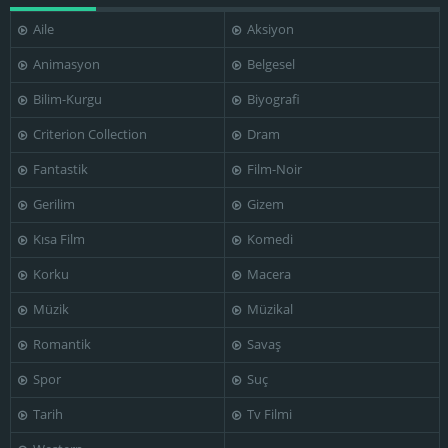
Aile
Aksiyon
Animasyon
Belgesel
Bilim-Kurgu
Biyografi
Criterion Collection
Dram
Fantastik
Film-Noir
Gerilim
Gizem
Kısa Film
Komedi
Korku
Macera
Müzik
Müzikal
Romantik
Savaş
Spor
Suç
Tarih
Tv Filmi