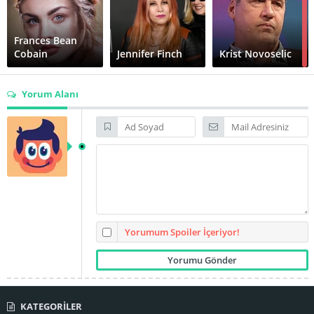
Frances Bean
Cobain
Jennifer Finch
Krist Novoselic
Yorum Alanı
Kurt Cobain
Pat Smear
Brett Morgen
Danielle Renfrew
Brett Morgen
Yorumum Spoiler İçeriyor!
KATEGORİLER