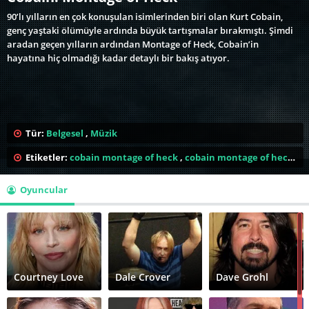
90’lı yılların en çok konuşulan isimlerinden biri olan Kurt Cobain,
genç yaştaki ölümüyle ardında büyük tartışmalar bırakmıştı. Şimdi
aradan geçen yılların ardından Montage of Heck, Cobain’in
hayatına hiç olmadığı kadar detaylı bir bakış atıyor.
Tür:
Belgesel
,
Müzik
Etiketler:
cobain montage of heck
,
cobain montage of heck (2015)
Oyuncular
Courtney Love
Dale Crover
Dave Grohl