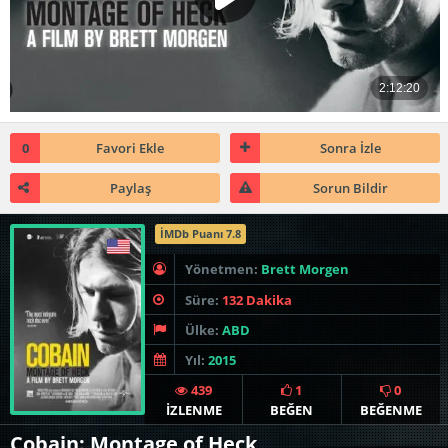
0
Favori Ekle
Sonra İzle
Paylaş
Sorun Bildir
İMDb Puanı 7.8
Yönetmen:
Brett Morgen
Süre:
132 Dakika
Ülke:
ABD
Yıl:
2015
439
1
0
İZLENME
BEĞEN
BEĞENME
Cobain: Montage of Heck