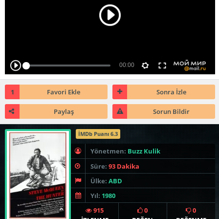
1
Favori Ekle
Sonra İzle
Paylaş
Sorun Bildir
İMDb Puanı 6.3
Yönetmen:
Buzz Kulik
Süre:
93 Dakika
Ülke:
ABD
Yıl:
1980
915
0
0