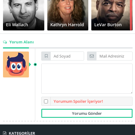
Eli Wallach
Kathryn Harrold
LeVar Burton
Yorum Alanı
Ralph Thorson
Richard Venture
Steve McQueen
Thomas Rosales
Jr.
Tracey Walter
Wynn Irwin
Yorumum Spoiler İçeriyor!
KATEGORİLER