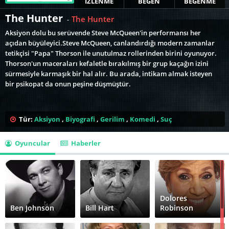
İZLENME
BEĞEN
BEĞENME
The Hunter
The Hunter
-
Aksiyon dolu bu serüvende Steve McQueen'in performansı her
açıdan büyüleyici.Steve McQueen, canlandırdığı modern zamanlar
tetikçisi "Papa" Thorson ile unutulmaz rollerinden birini oyunuyor.
Thorson'un maceraları kefaletle bırakılmış bir grup kaçağın izini
sürmesiyle karmaşık bir hal alır. Bu arada, intikam almak isteyen
bir psikopat da onun peşine düşmüştür.
Tür:
Aksiyon
,
Biyografi
,
Gerilim
,
Komedi
,
Suç
Oyuncular
Haberler
Dolores
Ben Johnson
Bill Hart
Robinson