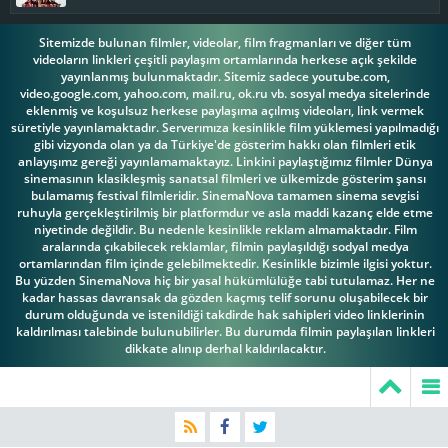
Sitemizde bulunan filmler, videolar, film fragmanları ve diğer tüm
videoların linkleri çeşitli paylaşım ortamlarında herkese açık şekilde
yayınlanmış bulunmaktadır. Sitemiz sadece youtube.com,
video.google.com, yahoo.com, mail.ru, ok.ru vb. sosyal medya sitelerinde
eklenmiş ve koşulsuz herkese paylaşıma açılmış videoları, link vermek
süretiyle yayınlamaktadır. Serverımıza kesinlikle film yüklemesi yapılmadığı
gibi vizyonda olan ya da Türkiye'de gösterim hakkı olan filmleri etik
anlayışımz gereği yayınlamamaktayız. Linkini paylaştığımız filmler Dünya
sinemasının klasikleşmiş sanatsal filmleri ve ülkemizde gösterim şansı
bulamamış festival filmleridir. SinemaNova tamamen sinema sevgisi
ruhuyla gerçekleştirilmiş bir platformdur ve asla maddi kazanç elde etme
niyetinde değildir. Bu nedenle kesinlikle reklam almamaktadır. Film
aralarında çıkabilecek reklamlar, filmin paylaşıldığı sodyal medya
ortamlarından film içinde gelebilmektedir. Kesinlikle bizimle ilgisi yoktur.
Bu yüzden SinemaNova hiç bir yasal hükümlülüğe tabi tutulamaz. Her ne
kadar hassas davransak da gözden kaçmış telif sorunu oluşabilecek bir
durum olduğunda ve istenildiği takdirde hak sahipleri video linklerinin
kaldırılması talebinde bulunubilirler. Bu durumda filmin paylaşılan linkleri
dikkate alınıp derhal kaldırılacaktır.