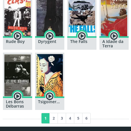
Rude Boy
Dyrygent
The Falls
A Idade da
Terra
Les Bons
Tsigoineruwaizen
Débarras
1
2
3
4
5
6