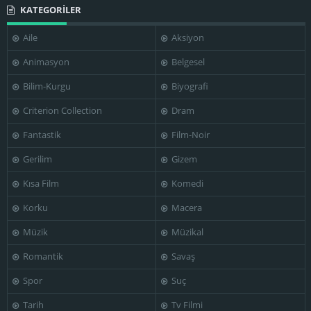
KATEGORİLER
Aile
Aksiyon
Animasyon
Belgesel
Bilim-Kurgu
Biyografi
Criterion Collection
Dram
Fantastik
Film-Noir
Gerilim
Gizem
Kısa Film
Komedi
Korku
Macera
Müzik
Müzikal
Romantik
Savaş
Spor
Suç
Tarih
Tv Filmi