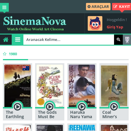
ARAÇLAR
KAYIT
Hoşgeldin !
Giriş Yap
1980
The
The Gods
Haruka
Coal
Earthling
Must Be
Naru Yama
Miner’s
Crazy
No Yobigoe
Daughter