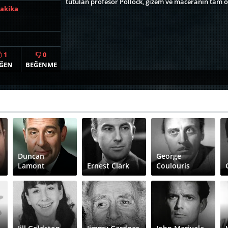
tutulan profesör Pollock, gizem ve maceranın tam o
Dakika
1
0
ĞEN
BEĞENME
Duncan
George
Lamont
Ernest Clark
Coulouris