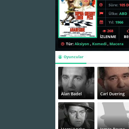
Süre:
105 
Ülke:
ABD
Yıl:
1966
268
İZLENME
BE
Tür:
Aksiyon
,
Komedi
,
Macera
Oyuncular
Alan Badel
Carl Duering