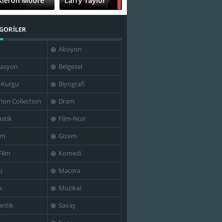
Kieron Moore
Larry Taylor
GORİLER
Aksiyon
asyon
Belgesel
-Kurgu
Biyografi
rion Collection
Dram
stik
Film-Noir
im
Gizem
Film
Komedi
u
Macera
k
Müzikal
ntik
Savaş