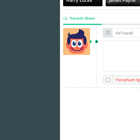
Harry Locke
James Payne
Yorum Alanı
Michael Bilton
Sophia Loren
Yorumum Spo