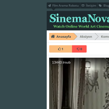
Film Arama Robotu
İletişim
Blo
Anasayfa
Aksiyon
Kom
1
0