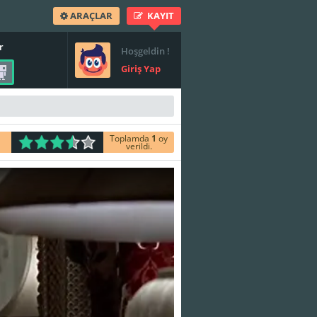
ARAÇLAR
KAYIT
r
Hoşgeldin !
Giriş Yap
Toplamda
1
oy
verildi.