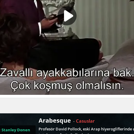
Arabesque
Casuslar
-
Profesör David Pollock, eski Arap hiyerogliflerinde 
:
Stanley Donen