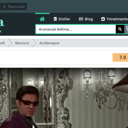
g
Oyuncular
Diziler
Blog
Yönetmenle
edi
Macera
Arabesque
7.0