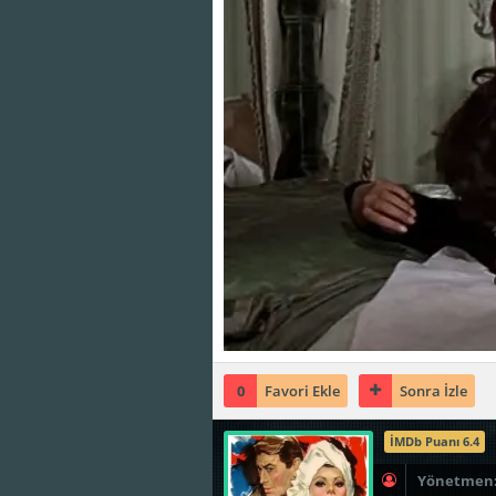
0
Favori Ekle
Sonra İzle
İMDb Puanı 6.4
Yönetmen