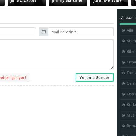
Jill Goldston
Jimmy Gardner
John Merivale
KATE
Aile
Windsor
Davies
Stanley Donen
Anim
Bilim
Crite
Fanta
iler İçeriyor!
Geril
Kısa 
Kork
Müzi
Roma