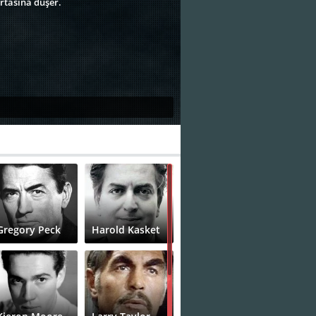
rtasına düşer.
Gregory Peck
Harold Kasket