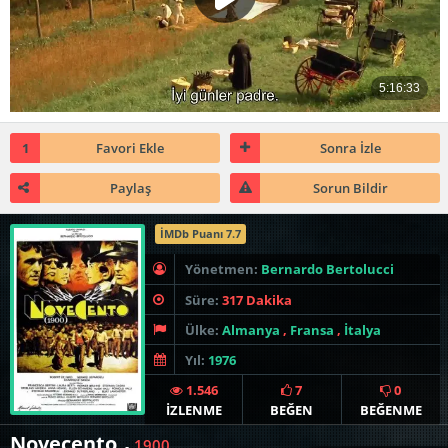
1
Favori Ekle
Sonra İzle
Paylaş
Sorun Bildir
İMDb Puanı 7.7
Yönetmen:
Bernardo Bertolucci
Süre:
317 Dakika
Ülke:
Almanya
,
Fransa
,
İtalya
Yıl:
1976
1.546
7
0
İZLENME
BEĞEN
BEĞENME
Novecento
1900
-