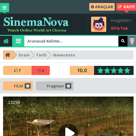
ARAÇLAR
KAYIT
Hoşgeldin !
Giriş Yap
Dram
Tarih
Novecento
10.0
7
0
FİLM
Fragman