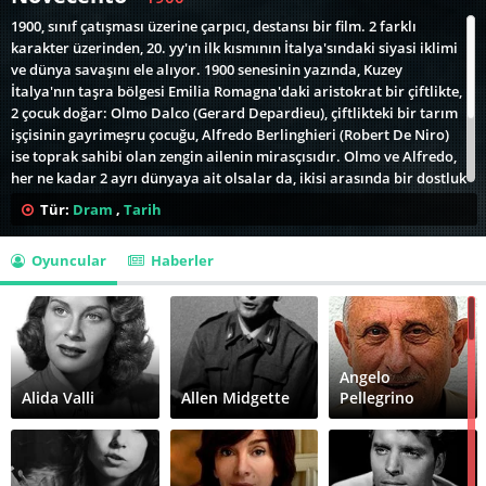
1900, sınıf çatışması üzerine çarpıcı, destansı bir film. 2 farklı
karakter üzerinden, 20. yy'ın ilk kısmının İtalya'sındaki siyasi iklimi
ve dünya savaşını ele alıyor. 1900 senesinin yazında, Kuzey
İtalya'nın taşra bölgesi Emilia Romagna'daki aristokrat bir çiftlikte,
2 çocuk doğar: Olmo Dalco (Gerard Depardieu), çiftlikteki bir tarım
işçisinin gayrimeşru çocuğu, Alfredo Berlinghieri (Robert De Niro)
ise toprak sahibi olan zengin ailenin mirasçısıdır. Olmo ve Alfredo,
her ne kadar 2 ayrı dünyaya ait olsalar da, ikisi arasında bir dostluk
gelişir. Ne var ki değişen koşullar, bu dostluğun düşmanlığa
Tür:
Dram
,
Tarih
dönüşmesine neden olacaktır. Yokluk içindeki Olmo, sosyalizm
yanlısı bir eylemciye dönüşürken, savurganlık ve sefahat içinde
Oyuncular
Haberler
yaşayan Alfredo, dolaylı da olsa, yükselen faşist siyasi iklimin
destekçisi olur.
Angelo
Alida Valli
Allen Midgette
Pellegrino