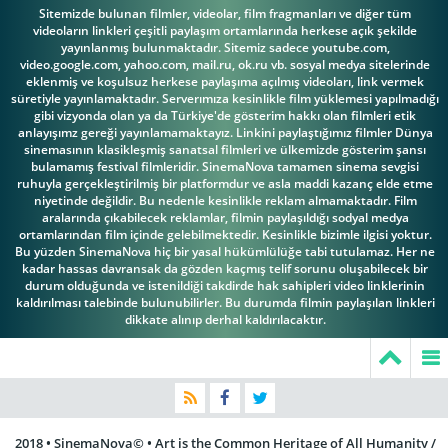
Paulo Branco
Piero Vida
Robert De Niro
Sitemizde bulunan filmler, videolar, film fragmanları ve diğer tüm
videoların linkleri çeşitli paylaşım ortamlarında herkese açık şekilde
yayınlanmış bulunmaktadır. Sitemiz sadece youtube.com,
video.google.com, yahoo.com, mail.ru, ok.ru vb. sosyal medya sitelerinde
eklenmiş ve koşulsuz herkese paylaşıma açılmış videoları, link vermek
süretiyle yayınlamaktadır. Serverımıza kesinlikle film yüklemesi yapılmadığı
Stefania
gibi vizyonda olan ya da Türkiye'de gösterim hakkı olan filmleri etik
Romolo Valli
Stefania Casini
Sandrelli
anlayışımz gereği yayınlamamaktayız. Linkini paylaştığımız filmler Dünya
sinemasının klasikleşmiş sanatsal filmleri ve ülkemizde gösterim şansı
bulamamış festival filmleridir. SinemaNova tamamen sinema sevgisi
ruhuyla gerçekleştirilmiş bir platformdur ve asla maddi kazanç elde etme
niyetinde değildir. Bu nedenle kesinlikle reklam almamaktadır. Film
aralarında çıkabilecek reklamlar, filmin paylaşıldığı sodyal medya
ortamlarından film içinde gelebilmektedir. Kesinlikle bizimle ilgisi yoktur.
Bu yüzden SinemaNova hiç bir yasal hükümlülüğe tabi tutulamaz. Her ne
Sterling Hayden
Vittorio Fanfoni
Werner Bruhns
kadar hassas davransak da gözden kaçmış telif sorunu oluşabilecek bir
durum olduğunda ve istenildiği takdirde hak sahipleri video linklerinin
kaldırılması talebinde bulunubilirler. Bu durumda filmin paylaşılan linkleri
dikkate alınıp derhal kaldırılacaktır.
Bernardo
Winni Riva
Bertolucci
2018 • SinemaNova© • Art is the Common Heritage of All Humanity /