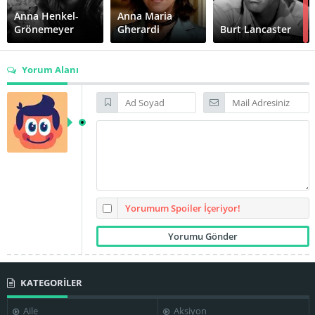
Anna Henkel-
Anna Maria
Grönemeyer
Gherardi
Burt Lancaster
Yorum Alanı
Dominique
Clara Colosimo
Demesio Lusardi
Sanda
Donald
Sutherland
Edda Ferronao
Ellen Schwiers
Yorumum Spoiler İçeriyor!
Francesco
Gérard
KATEGORİLER
Fabio Garriba
D'Adda
Depardieu
Aile
Aksiyon