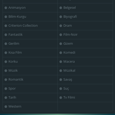
Animasyon
Belgesel
Bilim-Kurgu
Biyografi
Kadrolsha Ona
Giacomo Rizzo
José Quaglio
Carole
Criterion Collection
Dram
Fantastik
Film-Noir
Gerilim
Gizem
Kısa Film
Komedi
Laura Betti
Liù Bosisio
Maria Monti
Korku
Macera
Müzik
Müzikal
Romantik
Savaş
Nazzareno
Mimmo Poli
Natale
Patrizia De Clara
Spor
Suç
Tarih
Tv Filmi
Western