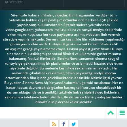
Western
Sitemizde bulunan filmler, videolar, film fragmanları ve diğer tüm
videoların linkleri çeşitli paylaşım ortamlarında herkese açık şekilde
yayınlanmış bulunmaktadır. Sitemiz sadece youtube.com,
video.google.com, yahoo.com, mail.ru, ok.ru vb. sosyal medya sitelerinde
eklenmiş ve koşulsuz herkese paylaşıma açılmış videoları, link vermek
süretiyle yayınlamaktadır. Serverımıza kesinlikle film yüklemesi yapılmadığı
gibi vizyonda olan ya da Türkiye'de gösterim hakkı olan filmleri etik
anlayışımz gereği yayınlamamaktayız. Linkini paylaştığımız filmler Dünya
sinemasının klasikleşmiş sanatsal filmleri ve ülkemizde gösterim şansı
bulamamış festival filmleridir. SinemaNova tamamen sinema sevgisi
ruhuyla gerçekleştirilmiş bir platformdur ve asla maddi kazanç elde etme
niyetinde değildir. Bu nedenle kesinlikle reklam almamaktadır. Film
aralarında çıkabilecek reklamlar, filmin paylaşıldığı sodyal medya
ortamlarından film içinde gelebilmektedir. Kesinlikle bizimle ilgisi yoktur.
Bu yüzden SinemaNova hiç bir yasal hükümlülüğe tabi tutulamaz. Her ne
kadar hassas davransak da gözden kaçmış telif sorunu oluşabilecek bir
durum olduğunda ve istenildiği takdirde hak sahipleri video linklerinin
kaldırılması talebinde bulunubilirler. Bu durumda filmin paylaşılan linkleri
dikkate alınıp derhal kaldırılacaktır.