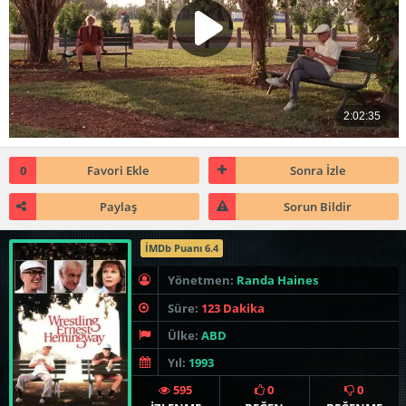
0
Favori Ekle
Sonra İzle
Paylaş
Sorun Bildir
İMDb Puanı 6.4
Yönetmen:
Randa Haines
Süre:
123 Dakika
Ülke:
ABD
Yıl:
1993
595
0
0