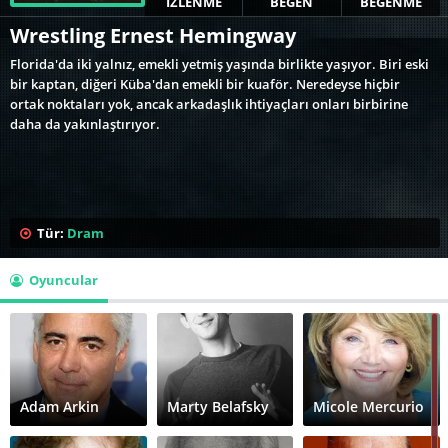
İZLENME
BEĞEN
BEĞENME
Wrestling Ernest Hemingway
Florida'da iki yalnız, emekli yetmiş yaşında birlikte yaşıyor. Biri eski
bir kaptan, diğeri Küba'dan emekli bir kuaför. Neredeyse hiçbir
ortak noktaları yok, ancak arkadaşlık ihtiyaçları onları birbirine
daha da yakınlaştırıyor.
Tür:
Dram
Oyuncular
Adam Arkin
Marty Belafsky
Micole Mercurio