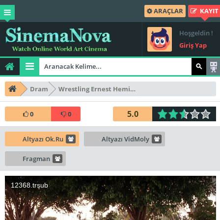
ARAÇLAR
KAYIT
Hoşgeldin !
Giriş Yap
Dram
Wrestling Ernest Hemingway
5.0
0
0
Altyazı Ok.Ru
Altyazı VidMoly
Fragman