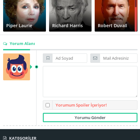
Piper Laurie
Richard Harris
Robert Duvall
Yorum Alanı
Sandra Bullock
Shirley MacLaine
Randa Haines
Yorumum Spoiler İçeriyor!
KATEGORİLER