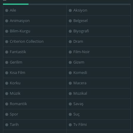
Aile
Aksiyon
Animasyon
Belgesel
Bilim-Kurgu
Biyografi
Criterion Collection
Dram
Fantastik
Film-Noir
Gerilim
Gizem
Kısa Film
Komedi
Korku
Macera
Müzik
Müzikal
Romantik
Savaş
Spor
Suç
Tarih
Tv Filmi