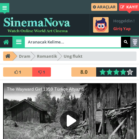
ARAÇLAR
KAYIT
Hoşgeldin !
Giriş Yap
Dram
Romantik
Ung flukt
8.0
1
1