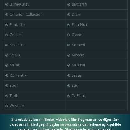
Bilim-Kurgu
Biyografi
Criterion Collection
Dram
Fantastik
Film-Noir
Gerilim
Gizem
Kısa Film
Komedi
Korku
Macera
Müzik
Müzikal
Romantik
Savaş
Spor
Suç
Tarih
Tv Filmi
Western
Sitemizde bulunan filmler, videolar, film fragmanları ve diğer tüm
videoların linkleri çeşitli paylaşım ortamlarında herkese açık şekilde
yayınlanmış bulunmaktadır. Sitemiz sadece youtube.com,