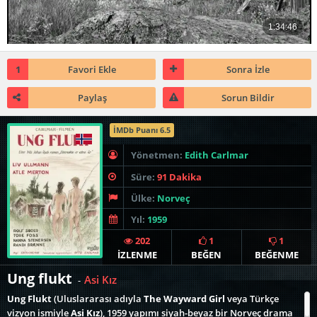
1
Favori Ekle
Sonra İzle
Paylaş
Sorun Bildir
İMDb Puanı 6.5
Yönetmen:
Edith Carlmar
Süre:
91 Dakika
Ülke:
Norveç
Yıl:
1959
202
1
1
İZLENME
BEĞEN
BEĞENME
Ung flukt
Asi Kız
-
Ung Flukt
(Uluslararası adıyla
The Wayward Girl
veya Türkçe
vizyon ismiyle
Asi Kız
), 1959 yapımı siyah-beyaz bir Norveç drama