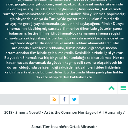
video.google.com, yahoo.com, mail.ru, ok.ru vb. sosyal medya sitelerinde
eklenmiş ve koşulsuz herkese paylaşıma açılmış videoları, link vermek
süretiyle yayınlamaktadır. Serverımıza kesinlikle film yüklemesi yapılmadığı
gibi vizyonda olan ya da Türkiye'de gösterim hakkı olan filmleri etik
anlayışımz gereği yayınlamamaktayız. Linkini paylaştığımız filmler Dünya
sinemasının klasikleşmiş sanatsal filmleri ve ülkemizde gösterim şansı
bulamamış festival filmleridir. SinemaNova tamamen sinema sevgisi
ruhuyla gerçekleştirilmiş bir platformdur ve asla maddi kazanç elde etme
niyetinde değildir. Bu nedenle kesinlikle reklam almamaktadır. Film
aralarında çıkabilecek reklamlar, filmin paylaşıldığı sodyal medya
ortamlarından film içinde gelebilmektedir. Kesinlikle bizimle ilgisi yoktur.
Bu yüzden SinemaNova hiç bir yasal hükümlülüğe tabi tutulamaz. Her ne
kadar hassas davransak da gözden kaçmış telif sorunu oluşabilecek bir
durum olduğunda ve istenildiği takdirde hak sahipleri video linklerinin
kaldırılması talebinde bulunubilirler. Bu durumda filmin paylaşılan linkleri
dikkate alınıp derhal kaldırılacaktır.
2018 • SinemaNova© • Art is the Common Heritage of All Humanity /
Sanat Tüm İnsanlığın Ortak Mirasıdır