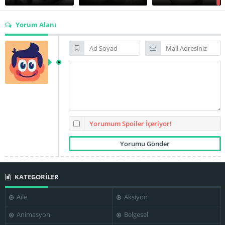
Yorum Alanı
Anders'ın ailesi Gerd'i kesinlikle kabul etmez. Bunun üzerine Anders
bir sabah babasının arabasını kaçırır ve Gerd'i de yanına alarak
şehirden uzak, ormanlık alandaki ücra bir kulübeye kaçar. Genç
Rolf Søder
Tore Foss
Edith Carlmar
aşıklar toplumun baskısından uzak, doğayla baş başa özgür bir
hayat sürmeye başlar. Ancak bu huzurlu sığınak,
Bendik (Rolf
Søder)
adında gizemli bir yabancının kulübeye gelmesiyle tehlikeye
girer. Bendik'in gelişi, çiftin arasındaki güveni ve ilişkiyi sarsan bir
aşk üçgenine ve psikolojik bir gerilime dönüşür.
Yorumum Spoiler İçeriyor!
KATEGORİLER
Aile
Aksiyon
Animasyon
Belgesel