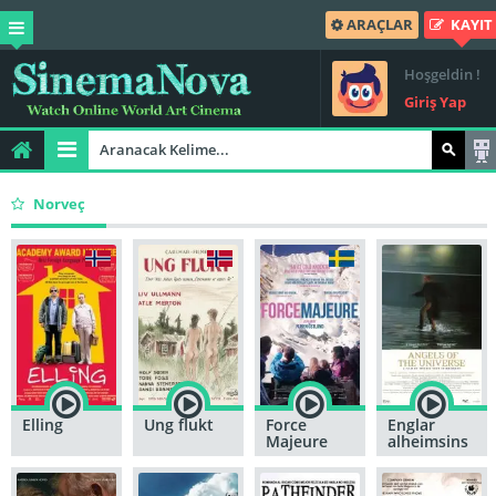
ARAÇLAR
KAYIT
Hoşgeldin !
Giriş Yap
Norveç
Elling
Ung flukt
Force
Englar
Majeure
alheimsins