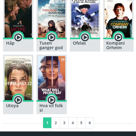
Håp
Tusen
Ofelas
Kompani
ganger god
Orheim
natt
Utoya
Hva vil folk
si
1
2
3
4
5
6