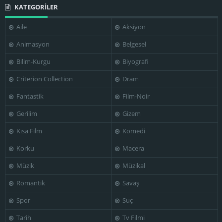
KATEGORİLER
Aile
Aksiyon
Animasyon
Belgesel
Bilim-Kurgu
Biyografi
Criterion Collection
Dram
Fantastik
Film-Noir
Gerilim
Gizem
Kısa Film
Komedi
Korku
Macera
Müzik
Müzikal
Romantik
Savaş
Spor
Suç
Tarih
Tv Filmi