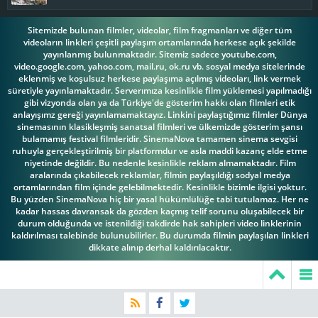
Sitemizde bulunan filmler, videolar, film fragmanları ve diğer tüm
videoların linkleri çeşitli paylaşım ortamlarında herkese açık şekilde
yayınlanmış bulunmaktadır. Sitemiz sadece youtube.com,
video.google.com, yahoo.com, mail.ru, ok.ru vb. sosyal medya sitelerinde
eklenmiş ve koşulsuz herkese paylaşıma açılmış videoları, link vermek
süretiyle yayınlamaktadır. Serverımıza kesinlikle film yüklemesi yapılmadığı
gibi vizyonda olan ya da Türkiye'de gösterim hakkı olan filmleri etik
anlayışımz gereği yayınlamamaktayız. Linkini paylaştığımız filmler Dünya
sinemasının klasikleşmiş sanatsal filmleri ve ülkemizde gösterim şansı
bulamamış festival filmleridir. SinemaNova tamamen sinema sevgisi
ruhuyla gerçekleştirilmiş bir platformdur ve asla maddi kazanç elde etme
niyetinde değildir. Bu nedenle kesinlikle reklam almamaktadır. Film
aralarında çıkabilecek reklamlar, filmin paylaşıldığı sodyal medya
ortamlarından film içinde gelebilmektedir. Kesinlikle bizimle ilgisi yoktur.
Bu yüzden SinemaNova hiç bir yasal hükümlülüğe tabi tutulamaz. Her ne
kadar hassas davransak da gözden kaçmış telif sorunu oluşabilecek bir
durum olduğunda ve istenildiği takdirde hak sahipleri video linklerinin
kaldırılması talebinde bulunubilirler. Bu durumda filmin paylaşılan linkleri
dikkate alınıp derhal kaldırılacaktır.