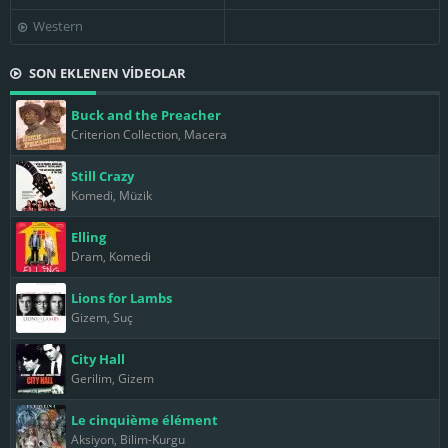
Western
SON EKLENEN VİDEOLAR
Buck and the Preacher
Criterion Collection, Macera
Still Crazy
Komedi, Müzik
Elling
Dram, Komedi
Lions for Lambs
Gizem, Suç
City Hall
Gerilim, Gizem
Le cinquième élément
Aksiyon, Bilim-Kurgu