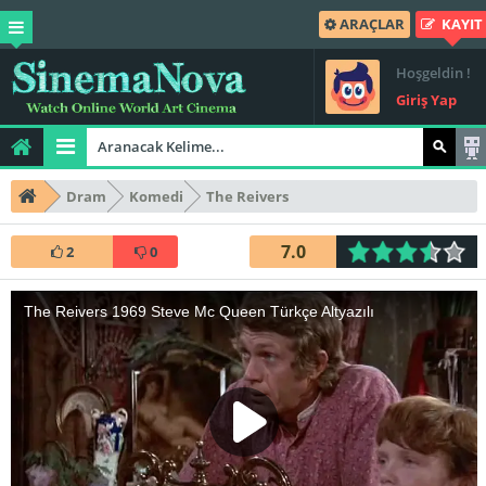
ARAÇLAR
KAYIT
Hoşgeldin !
Giriş Yap
Dram
Komedi
The Reivers
7.0
2
0