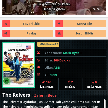
0
Favori Ekle
Sonra İzle
Paylaş
Sorun Bildir
İMDb Puanı 6.6
Yönetmen:
Mark Rydell
Süre:
106 Dakika
Ülke:
ABD
Yıl:
1969
148
2
0
İZLENME
BEĞEN
BEĞENME
The Reivers
Zaferin Bedeli
-
The Reivers (Haydutlar), ünlü Amerikalı yazar William Faulkner'ın
The Reivers, a Reminiscence adlı Pulitzer ödüllü son romanından