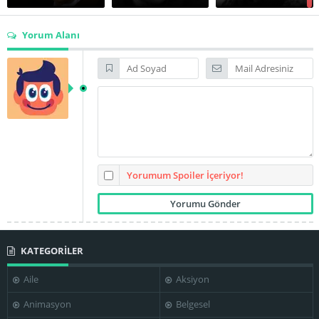
Yorum Alanı
Diane Shalet
Dub Taylor
James Rawley
Jim Goodwin
John McLiam
Jon Shank
Yorumum Spoiler İçeriyor!
Juano
KATEGORİLER
Hernández
Logan Ramsey
Lonny Chapman
Aile
Aksiyon
Animasyon
Belgesel