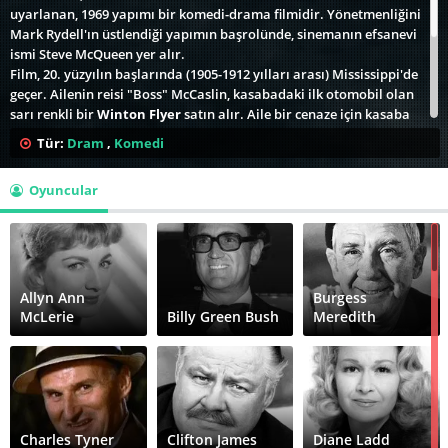
uyarlanan, 1969 yapımı bir komedi-drama filmidir. Yönetmenliğini
Mark Rydell'ın üstlendiği yapımın başrolünde, sinemanın efsanevi
ismi Steve McQueen yer alır.
Film, 20. yüzyılın başlarında (1905-1912 yılları arası) Mississippi'de
geçer. Ailenin reisi "Boss" McCaslin, kasabadaki ilk otomobil olan
sarı renkli bir
Winton Flyer
satın alır. Aile bir cenaze için kasaba
dışına çıktığında, cana yakın ama kuralsız araba sürücüsü Boon
Tür:
Dram
,
Komedi
Hogganbeck (Steve McQueen), 11 yaşındaki Lucius (Mitch Vogel) ve
kaçak olarak bagaja saklanan Ned'i (Rupert Crosse) ikna ederek
Oyuncular
arabayı "ödünç alır". Üçlü, Memphis'e doğru eğlenceli ve macera
dolu bir yolculuğa çıkar. Yolculukları bir genelev ziyareti, ırkçılık ve
ahlak kavramlarıyla tanışma ve nihayetinde çalınan arabayı geri
almak için girdikleri iddialı bir at yarışı ile şekillenir. Film, küçük
Lucius'un çocukluktan yetişkinliğe adım atma (coming-of-age)
hikayesini anlatır.
Allyn Ann
Burgess
McLerie
Billy Green Bush
Meredith
Charles Tyner
Clifton James
Diane Ladd