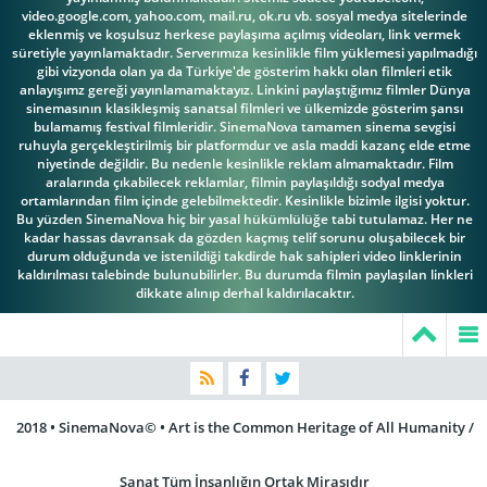
video.google.com, yahoo.com, mail.ru, ok.ru vb. sosyal medya sitelerinde
eklenmiş ve koşulsuz herkese paylaşıma açılmış videoları, link vermek
süretiyle yayınlamaktadır. Serverımıza kesinlikle film yüklemesi yapılmadığı
gibi vizyonda olan ya da Türkiye'de gösterim hakkı olan filmleri etik
Will Geer
Mark Rydell
anlayışımz gereği yayınlamamaktayız. Linkini paylaştığımız filmler Dünya
sinemasının klasikleşmiş sanatsal filmleri ve ülkemizde gösterim şansı
bulamamış festival filmleridir. SinemaNova tamamen sinema sevgisi
ruhuyla gerçekleştirilmiş bir platformdur ve asla maddi kazanç elde etme
niyetinde değildir. Bu nedenle kesinlikle reklam almamaktadır. Film
aralarında çıkabilecek reklamlar, filmin paylaşıldığı sodyal medya
ortamlarından film içinde gelebilmektedir. Kesinlikle bizimle ilgisi yoktur.
Bu yüzden SinemaNova hiç bir yasal hükümlülüğe tabi tutulamaz. Her ne
kadar hassas davransak da gözden kaçmış telif sorunu oluşabilecek bir
durum olduğunda ve istenildiği takdirde hak sahipleri video linklerinin
kaldırılması talebinde bulunubilirler. Bu durumda filmin paylaşılan linkleri
dikkate alınıp derhal kaldırılacaktır.
2018 • SinemaNova© • Art is the Common Heritage of All Humanity /
Sanat Tüm İnsanlığın Ortak Mirasıdır