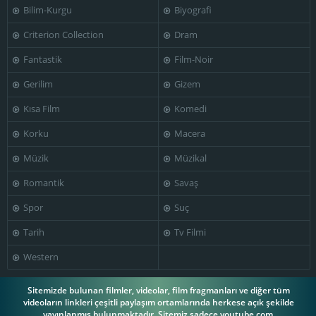
Bilim-Kurgu
Biyografi
Michael
Lou Frizzell
Constantine
Mitch Vogel
Criterion Collection
Dram
Fantastik
Film-Noir
Gerilim
Gizem
Kısa Film
Komedi
Owen Bush
Raymond Guth
Roy Barcroft
Korku
Macera
Müzik
Müzikal
Romantik
Savaş
Rupert Crosse
Ruth White
Sara Taft
Spor
Suç
Tarih
Tv Filmi
Western
Sharon Farrell
Shug Fisher
Steve McQueen
Sitemizde bulunan filmler, videolar, film fragmanları ve diğer tüm
videoların linkleri çeşitli paylaşım ortamlarında herkese açık şekilde
yayınlanmış bulunmaktadır. Sitemiz sadece youtube.com,