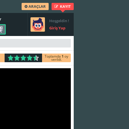
ARAÇLAR
KAYIT
r
Hoşgeldin !
Giriş Yap
Toplamda
1
oy
verildi.