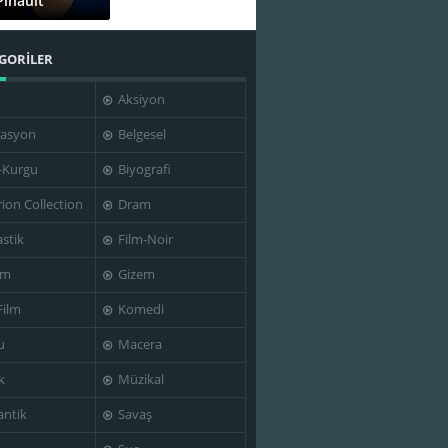
Pinault
GORİLER
Aksiyon
asyon
Belgesel
-Kurgu
Biyografi
rion Collection
Dram
stik
Film-Noir
im
Gizem
Film
Komedi
u
Macera
k
Müzikal
ntik
Savaş