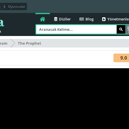
g
Oyuncular
Diziler
Blog
Yönetmenle
ram
The Prophet
9.0