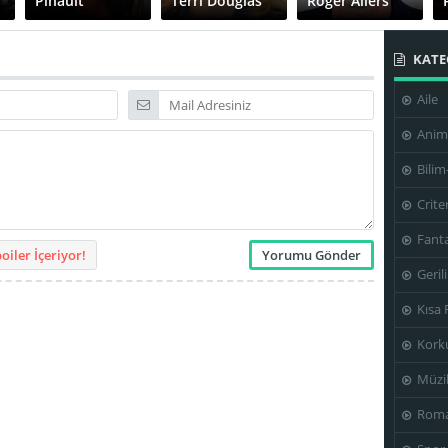
Pinault
Terri Douglas
Roger Allers
KATE
Aile
Anim
Bilim
Crite
Fanta
iler İçeriyor!
Geril
Kısa 
Kork
Müzi
Roma