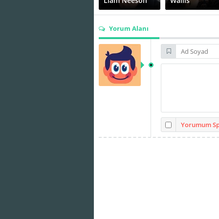
Liam Neeson
Wallis
Yorum Alanı
Yorumum Spo