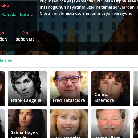
küçük şehirde yaşayanlardan biri olan Orphalesee 
akika
insanoğlunun hayatının üzerine temel sorulardan il
Cibran'ın ölümsüz eserinin animasyon versiyonu.
,
Kanada
,
Katar
,
Lübnan
1
0
ĞEN
BEĞENME
berler
Gunnar
Frank Langella
Fred Tatasciore
Sizemore
Salma Hayek