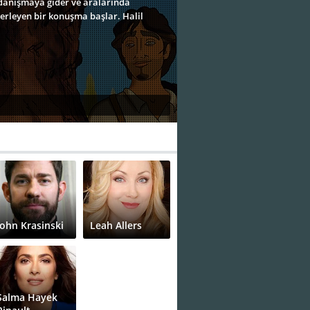
danışmaya gider ve aralarında
erleyen bir konuşma başlar. Halil
John Krasinski
Leah Allers
Salma Hayek