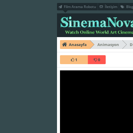
Film Arama Robotu
İletişim
Blo
Anasayfa
Animasyon
D
1
0