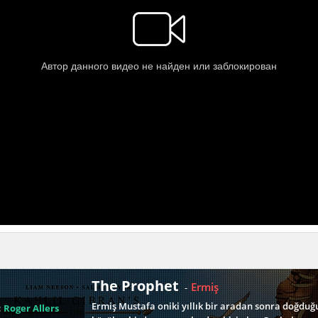
The Prophet
Ermiş
-
Ermiş Mustafa oniki yıllık bir aradan sonra doğduğ
:
Roger Allers