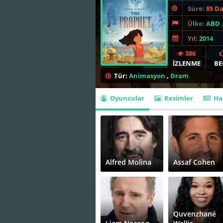
Süre:
85 D
Ülke:
ABD
Yıl:
2014
386
İZLENME
BE
Tür:
Animasyon
,
Dram
Oyuncular
Resimler
Ha
Alfred Molina
Assaf Cohen
Quvenzhané