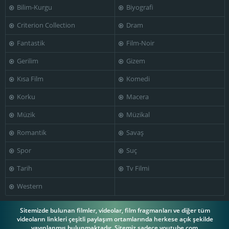
Bilim-Kurgu
Biyografi
Robert Redford
Wilford Brimley
Barry Levinson
Criterion Collection
Dram
Fantastik
Film-Noir
Gerilim
Gizem
Kısa Film
Komedi
Mark Johnson
Korku
Macera
Müzik
Müzikal
Romantik
Savaş
Spor
Suç
Tarih
Tv Filmi
Western
Sitemizde bulunan filmler, videolar, film fragmanları ve diğer tüm
videoların linkleri çeşitli paylaşım ortamlarında herkese açık şekilde
yayınlanmış bulunmaktadır. Sitemiz sadece youtube.com,