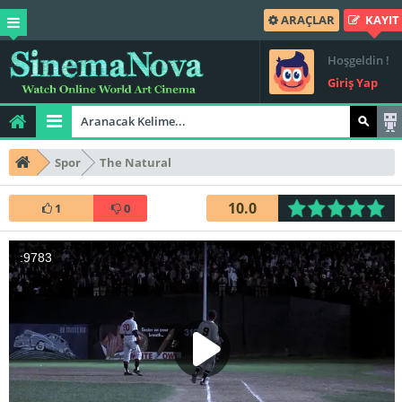
ARAÇLAR
KAYIT
Hoşgeldin !
Giriş Yap
Spor
The Natural
10.0
1
0