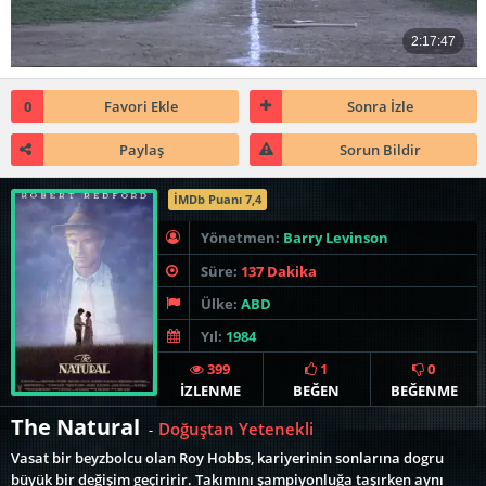
0
Favori Ekle
Sonra İzle
Paylaş
Sorun Bildir
İMDb Puanı 7,4
Yönetmen:
Barry Levinson
Süre:
137 Dakika
Ülke:
ABD
Yıl:
1984
399
1
0
İZLENME
BEĞEN
BEĞENME
The Natural
Doğuştan Yetenekli
-
Vasat bir beyzbolcu olan Roy Hobbs, kariyerinin sonlarına dogru
büyük bir değişim geçiririr. Takımını şampiyonluğa taşırken aynı