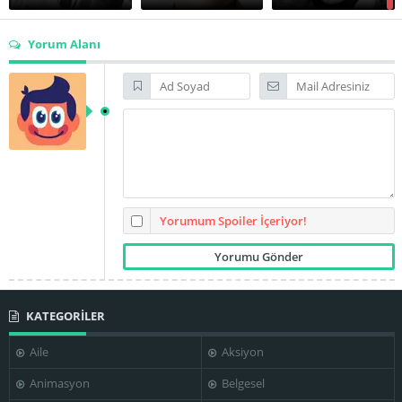
Yorum Alanı
John Finnegan
Jon Van Ness
Kim Basinger
Michael Madsen
Mike Starr
Ralph Tabakin
Yorumum Spoiler İçeriyor!
Richard
KATEGORİLER
Farnsworth
Robert Duvall
Robert Prosky
Aile
Aksiyon
Animasyon
Belgesel