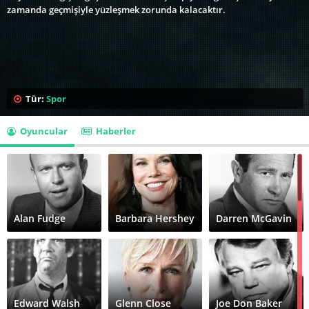
zamanda geçmişiyle yüzleşmek zorunda kalacaktır.
Tür:
Spor
Oyuncular
Haberler
Alan Fudge
Barbara Hershey
Darren McGavin
Edward Walsh
Glenn Close
Joe Don Baker