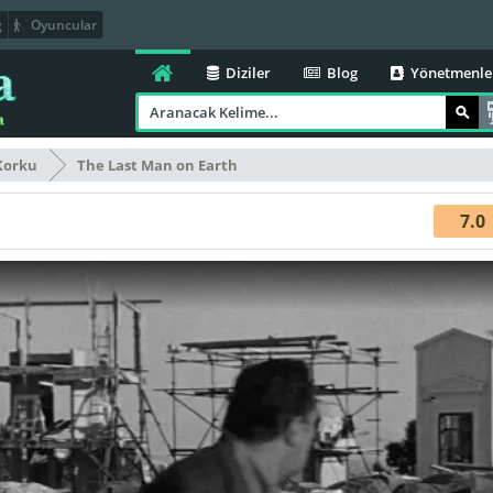
g
Oyuncular
Diziler
Blog
Yönetmenle
Korku
The Last Man on Earth
7.0