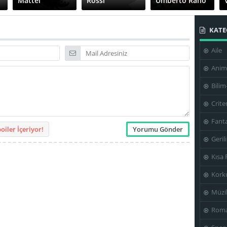
Mattei
Rossi
Umberto Raho
KATE
Aile
Anim
Bilim
Crite
Fanta
iler İçeriyor!
Geril
Kısa 
Kork
Müzi
Roma