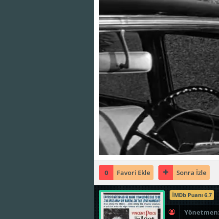
0
Favori Ekle
Sonra İzle
İMDb Puanı 6.7
Yönetmen