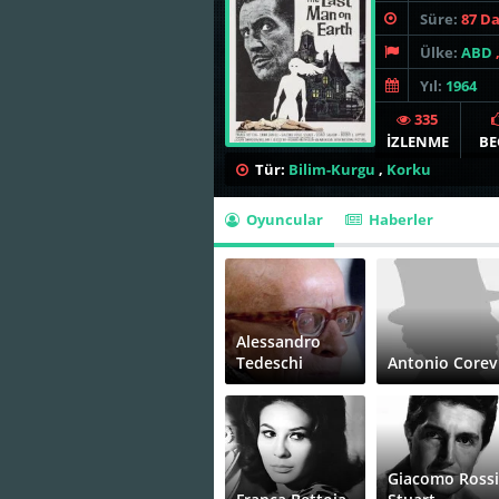
Süre:
87 D
Ülke:
ABD
Yıl:
1964
335
İZLENME
BE
Tür:
Bilim-Kurgu
,
Korku
Oyuncular
Haberler
Alessandro
Tedeschi
Antonio Corev
Giacomo Rossi