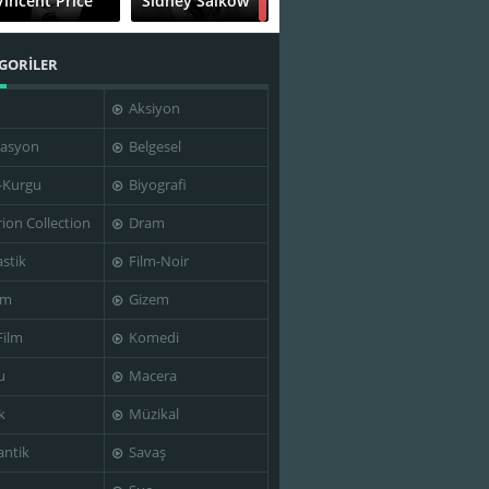
Vincent Price
Sidney Salkow
GORİLER
Aksiyon
asyon
Belgesel
-Kurgu
Biyografi
rion Collection
Dram
stik
Film-Noir
im
Gizem
Film
Komedi
u
Macera
k
Müzikal
ntik
Savaş