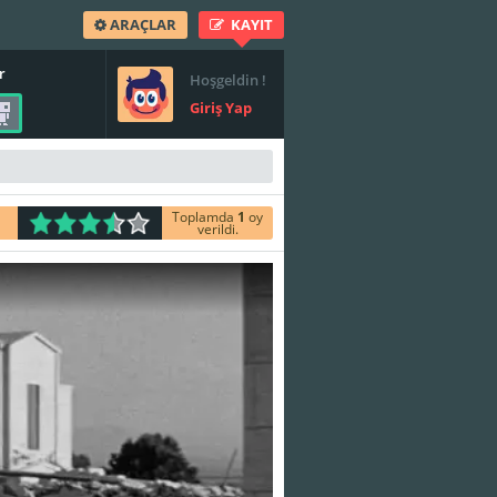
ARAÇLAR
KAYIT
r
Hoşgeldin !
Giriş Yap
Toplamda
1
oy
verildi.