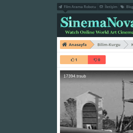
Film Arama Robotu
İletişim
Blo
Anasayfa
Bilim-Kurgu
1
0