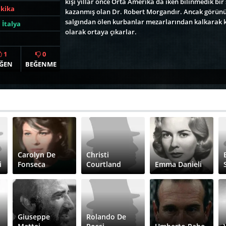
kişi yıllar önce Orta Amerika da iken bilinmedik bir
akika
kazanmış olan Dr. Robert Morgandır. Ancak görünüş
salgından ölen kurbanlar mezarlarından kalkarak k
,
İtalya
olarak ortaya çıkarlar.
1
0
ĞEN
BEĞENME
Carolyn De
Christi
i
Fonseca
Courtland
Emma Danieli
Giuseppe
Rolando De