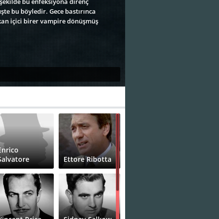
 şekilde bu enfeksiyona direnç
te bu böyledir. Gece bastırınca
an içici birer vampire dönüşmüş
Enrico
Salvatore
Ettore Ribotta