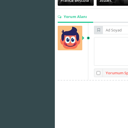
Franca Bettoia
Stuart
Yorum Alanı
Ubaldo Ragona
Yorumum Spo