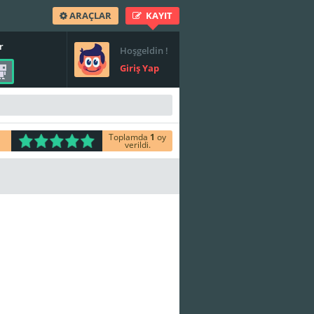
ARAÇLAR
KAYIT
r
Hoşgeldin !
Giriş Yap
Toplamda
1
oy
verildi.