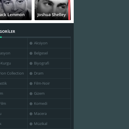
Jack Lemmon
Joshua Shelley
GORİLER
Aksiyon
Susan
Vincent
Sarandon
Gardenia
asyon
Belgesel
-Kurgu
Biyografi
rion Collection
Dram
stik
Film-Noir
im
Gizem
Film
Komedi
u
Macera
k
Müzikal