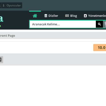
g
Oyuncular
Diziler
Blog
Yönetmenle
Front Page
10.0