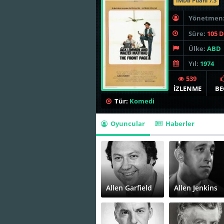
İMDb Puanı 7.3
Yönetmen
Süre:
105 
Ülke:
ABD
Yıl:
1974
539
İZLENME
BE
Tür:
Komedi
Oyuncular
Haberler
Allen Garfield
Allen Jenkins