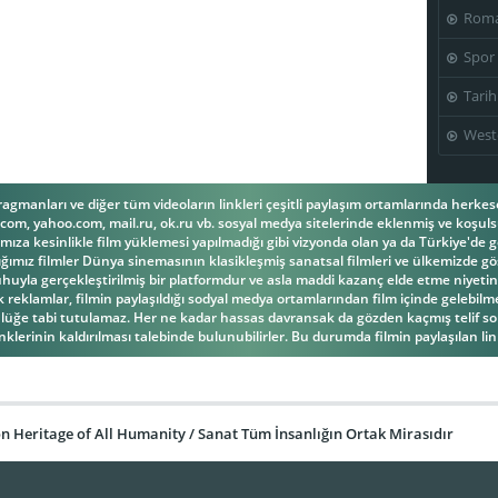
Roma
Spor
Tarih
West
fragmanları ve diğer tüm videoların linkleri çeşitli paylaşım ortamlarında herk
om, yahoo.com, mail.ru, ok.ru vb. sosyal medya sitelerinde eklenmiş ve koşulsu
ıza kesinlikle film yüklemesi yapılmadığı gibi vizyonda olan ya da Türkiye'de g
ğımız filmler Dünya sinemasının klasikleşmiş sanatsal filmleri ve ülkemizde gös
la gerçekleştirilmiş bir platformdur ve asla maddi kazanç elde etme niyetind
reklamlar, filmin paylaşıldığı sodyal medya ortamlarından film içinde gelebilmek
üğe tabi tutulamaz. Her ne kadar hassas davransak da gözden kaçmış telif s
inklerinin kaldırılması talebinde bulunubilirler. Bu durumda filmin paylaşılan link
 Heritage of All Humanity / Sanat Tüm İnsanlığın Ortak Mirasıdır