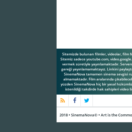
Sitemizde bulunan filmler, videolar, film 
Sitemiz sadece youtube.com, video.google.c
vermek süretiyle yayınlamaktadır. Serverım
gereği yayınlamamaktayız. Linkini paylaştı
SinemaNova tamamen sinema sevgisi ruhuy
almamaktadır. Film aralarında çıkabilecek 
yüzden SinemaNova hiç bir yasal hükümlül
istenildiği takdirde hak sahipleri video l
2018 • SinemaNova© • Art is the Common