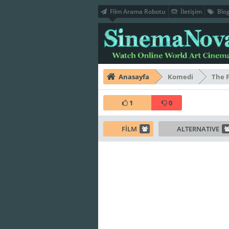
Film Arama Robotu
İletişim
Blo
Anasayfa
Komedi
The 
1
0
FİLM
ALTERNATIVE