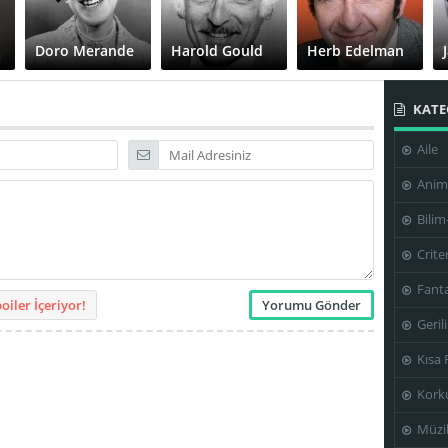
Doro Merande
Harold Gould
Herb Edelman
KATE
Aile
Martin Gabel
Noam Pitlik
Paul Benedict
Anim
Bilim
Crite
Fanta
iler İçeriyor!
Geril
Kısa 
Kork
Müzi