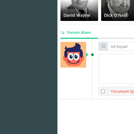
David Wayne
Dick O'Neill
Yorum Alanı
Leonard
Bremen
Lou Frizzell
Walter
Matthau
Billy Wilder
Yorumum Spo