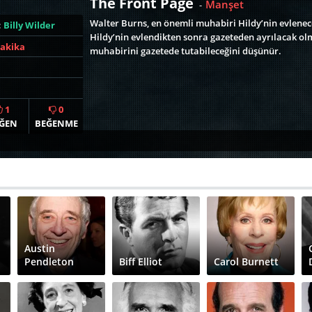
The Front Page
Manşet
-
Walter Burns, en önemli muhabiri Hildy’nin evlenec
:
Billy Wilder
Hildy’nin evlendikten sonra gazeteden ayrılacak olma
Dakika
muhabirini gazetede tutabileceğini düşünür.
1
0
ĞEN
BEĞENME
Austin
Pendleton
Biff Elliot
Carol Burnett