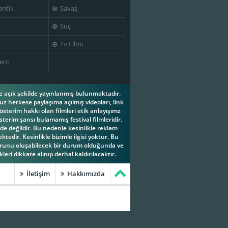
ntik
Savaş
Suç
Tv Filmi
ern
ese açık şekilde yayınlanmış bulunmaktadır.
z herkese paylaşıma açılmış videoları, link
österim hakkı olan filmleri etik anlayışımz
terim şansı bulamamış festival filmleridir.
e değildir. Bu nedenle kesinlikle reklam
tedir. Kesinlikle bizimle ilgisi yoktur. Bu
orunu oluşabilecek bir durum olduğunda ve
leri dikkate alınıp derhal kaldırılacaktır.
İletişim
Hakkımızda