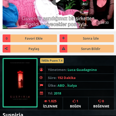
0
Favori Ekle
Sonra İzle
Paylaş
Sorun Bildir
İMDb Puanı 7.4
Yönetmen:
Luca Guadagnino
Süre:
152 Dakika
Ülke:
ABD
,
İtalya
Yıl:
2018
1.025
1
0
İZLENME
BEĞEN
BEĞENME
Suspiria