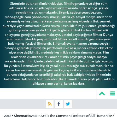
Olivia Ancona
Soutendijk
Sara Sguotti
Sitemizde bulunan filmler, videolar, film fragmanları ve diğer tüm
videoların linkleri çeşitli paylaşım ortamlarında herkese açık şekilde
yayınlanmış bulunmaktadır. Sitemiz sadece youtube.com,
video.google.com, yahoo.com, mail.ru, ok.ru vb. sosyal medya sitelerinde
eklenmiş ve koşulsuz herkese paylaşıma açılmış videoları, link vermek
süretiyle yayınlamaktadır. Serverımıza kesinlikle film yüklemesi yapılmadığı
gibi vizyonda olan ya da Türkiye'de gösterim hakkı olan filmleri etik
Sylvie Testud
Tilda Swinton
Toby Ashraf
anlayışımz gereği yayınlamamaktayız. Linkini paylaştığımız filmler Dünya
sinemasının klasikleşmiş sanatsal filmleri ve ülkemizde gösterim şansı
bulamamış festival filmleridir. SinemaNova tamamen sinema sevgisi
ruhuyla gerçekleştirilmiş bir platformdur ve asla maddi kazanç elde etme
niyetinde değildir. Bu nedenle kesinlikle reklam almamaktadır. Film
aralarında çıkabilecek reklamlar, filmin paylaşıldığı sodyal medya
Luca
ortamlarından film içinde gelebilmektedir. Kesinlikle bizimle ilgisi yoktur.
Bu yüzden SinemaNova hiç bir yasal hükümlülüğe tabi tutulamaz. Her ne
Vincenza Modica
Guadagnino
Brad Fischer
kadar hassas davransak da gözden kaçmış telif sorunu oluşabilecek bir
durum olduğunda ve istenildiği takdirde hak sahipleri video linklerinin
kaldırılması talebinde bulunubilirler. Bu durumda filmin paylaşılan linkleri
dikkate alınıp derhal kaldırılacaktır.
Luca
Guadagnino
Marco Morabito
2018 • SinemaNova© • Art is the Common Heritage of All Humanity /