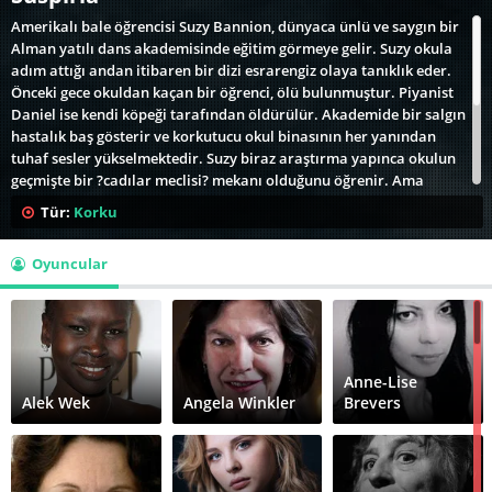
Amerikalı bale öğrencisi Suzy Bannion, dünyaca ünlü ve saygın bir
Alman yatılı dans akademisinde eğitim görmeye gelir. Suzy okula
adım attığı andan itibaren bir dizi esrarengiz olaya tanıklık eder.
Önceki gece okuldan kaçan bir öğrenci, ölü bulunmuştur. Piyanist
Daniel ise kendi köpeği tarafından öldürülür. Akademide bir salgın
hastalık baş gösterir ve korkutucu okul binasının her yanından
tuhaf sesler yükselmektedir. Suzy biraz araştırma yapınca okulun
geçmişte bir ?cadılar meclisi? mekanı olduğunu öğrenir. Ama
işaretler, binada cadı geleneğinin ve ayinlerinin geçmişte
Tür:
Korku
kalmadığını, hâlâ devam ettiğini göstermektedir! Korku-gerilim
türünün en önemli yönetmenlerinden Dario Argento'nun başyapıtı
Oyuncular
kabul edilen ve İtalyan progressive rock grubu Goblin'in
müzikleriyle benzersiz bir görsel-işitsel deneyime dönüşen
SUSPIRIA, senelere meydan okuyan, zamanının çok ötesinde bir
film?
Anne-Lise
Alek Wek
Angela Winkler
Brevers