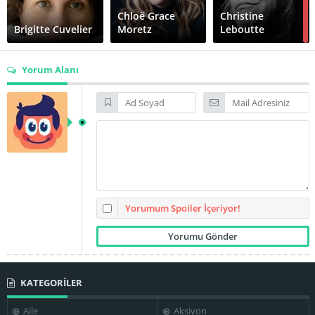
Chloë Grace
Christine
Brigitte Cuvelier
Moretz
Leboutte
Yorum Alanı
Clémentine
Houdart
Dakota Johnson
Elena Fokina
Fabrizia Sacchi
Fred Kelemen
Gala Moody
Yorumum Spoiler İçeriyor!
Halla
KATEGORİLER
Greta Bohacek
Thordardottir
Ingrid Caven
Aile
Aksiyon