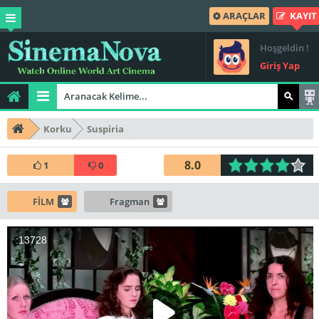
ARAÇLAR
KAYIT
Hoşgeldin !
Giriş Yap
Korku
Suspiria
8.0
1
0
FİLM
Fragman