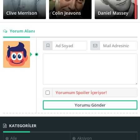
Clive Merrison
Colin Jeavons
Daniel Massey
Yorum Alanı
Evgeniy Lazarev
Frank Finlay
Jeroen Krabbé
Jim Carter
Joan Plowright
Julia Ormond
Yorumum Spoiler İçeriyor!
KATEGORİLER
Kevin McNally
Lev Prygunov
Levani
Aile
Aksiyon