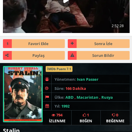
1
Favori Ekle
Sonra İzle
Paylaş
Sorun Bildir
İMDb Puanı 7.1
Yönetmen:
Ivan Passer
Süre:
166 Dakika
Ülke:
ABD
,
Macaristan
,
Rusya
Yıl:
1992
794
1
0
İZLENME
BEĞEN
BEĞENME
Stalin