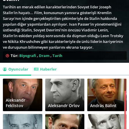
Tarihin en merak edilen karakterlerinden Sovyet lider Joseph
Stalin'in hayatı... Film, konusunun yanısıra gösterişli Kremlin
Sarayı'nın içinde gerçekleştirilen çekimleriyle de Stalin hakkında
yapılan diğer yapımlardan ayrılıyor. Ivan Passer'in yönetmenliğini
üstlendiği Stalin, Sovyet Devrimi'nin öncüsü Viadımir Lenin,
Stalin'in eskiden yoldaş sonrasında da düşman olduğu Leon Trotsky
ve Nikita Khrushchev gibi karakterleriyle de ünlü liderin kariyerinin
ve duruşunun bilinmeyen yanlarını ekrana taşıyor.
Tür:
Biyografi
,
Dram
,
Tarih
Oyuncular
Haberler
Aleksandr
Feklistov
Aleksandr Orlov
András Bálint