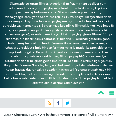
Strelkov
Stella Gonet
Kuznetsova
Sitemizde bulunan filmler, videolar, film fragmanları ve diğer tüm
videoların linkleri çeşitli paylaşım ortamlarında herkese açık şekilde
yayınlanmış bulunmaktadır. Sitemiz sadece youtube.com,
video.google.com, yahoo.com, mail.ru, ok.ru vb. sosyal medya sitelerinde
eklenmiş ve koşulsuz herkese paylaşıma açılmış videoları, link vermek
süretiyle yayınlamaktadır. Serverımıza kesinlikle film yüklemesi yapılmadığı
Vladimir
Vsevolod
gibi vizyonda olan ya da Türkiye'de gösterim hakkı olan filmleri etik
Goryushin
Larionov
Yuriy Vorobyov
anlayışımz gereği yayınlamamaktayız. Linkini paylaştığımız filmler Dünya
sinemasının klasikleşmiş sanatsal filmleri ve ülkemizde gösterim şansı
bulamamış festival filmleridir. SinemaNova tamamen sinema sevgisi
ruhuyla gerçekleştirilmiş bir platformdur ve asla maddi kazanç elde etme
niyetinde değildir. Bu nedenle kesinlikle reklam almamaktadır. Film
aralarında çıkabilecek reklamlar, filmin paylaşıldığı sodyal medya
ortamlarından film içinde gelebilmektedir. Kesinlikle bizimle ilgisi yoktur.
Bu yüzden SinemaNova hiç bir yasal hükümlülüğe tabi tutulamaz. Her ne
Ivan Passer
kadar hassas davransak da gözden kaçmış telif sorunu oluşabilecek bir
durum olduğunda ve istenildiği takdirde hak sahipleri video linklerinin
kaldırılması talebinde bulunubilirler. Bu durumda filmin paylaşılan linkleri
dikkate alınıp derhal kaldırılacaktır.
2018 • SinemaNova© • Art is the Common Heritage of All Humanity /