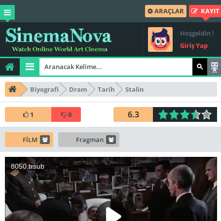
ARAÇLAR
KAYIT
Hoşgeldin !
Giriş Yap
Biyografi
Dram
Tarih
Stalin
6.3
1
0
FİLM
Fragman