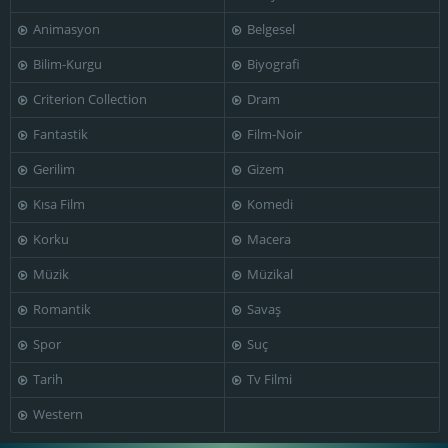
Animasyon
Belgesel
Bilim-Kurgu
Biyografi
Maximilian
Miriam
Mátyás Usztics
Schell
Margolyes
Criterion Collection
Dram
Fantastik
Film-Noir
Gerilim
Gizem
Kısa Film
Komedi
Murray Ewan
Oleg Tabakov
Olga Anokhina
Korku
Macera
Müzik
Müzikal
Romantik
Savaş
Ravil Isyanov
Robert Duvall
Roshan Seth
Spor
Suç
Tarih
Tv Filmi
Western
Stanislav
Tatyana