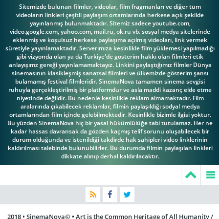
Weller
Nathan George
Nick Hardin
Sitemizde bulunan filmler, videolar, film fragmanları ve diğer tüm
videoların linkleri çeşitli paylaşım ortamlarında herkese açık şekilde
yayınlanmış bulunmaktadır. Sitemiz sadece youtube.com,
video.google.com, yahoo.com, mail.ru, ok.ru vb. sosyal medya sitelerinde
eklenmiş ve koşulsuz herkese paylaşıma açılmış videoları, link vermek
süretiyle yayınlamaktadır. Serverımıza kesinlikle film yüklemesi yapılmadığı
gibi vizyonda olan ya da Türkiye'de gösterim hakkı olan filmleri etik
René Enríquez
Richard Foronjy
Sal Carollo
anlayışımz gereği yayınlamamaktayız. Linkini paylaştığımız filmler Dünya
sinemasının klasikleşmiş sanatsal filmleri ve ülkemizde gösterim şansı
bulamamış festival filmleridir. SinemaNova tamamen sinema sevgisi
ruhuyla gerçekleştirilmiş bir platformdur ve asla maddi kazanç elde etme
niyetinde değildir. Bu nedenle kesinlikle reklam almamaktadır. Film
aralarında çıkabilecek reklamlar, filmin paylaşıldığı sodyal medya
Stephen
ortamlarından film içinde gelebilmektedir. Kesinlikle bizimle ilgisi yoktur.
Bu yüzden SinemaNova hiç bir yasal hükümlülüğe tabi tutulamaz. Her ne
Sam Coppola
Pearlman
Tom Signorelli
kadar hassas davransak da gözden kaçmış telif sorunu oluşabilecek bir
durum olduğunda ve istenildiği takdirde hak sahipleri video linklerinin
kaldırılması talebinde bulunubilirler. Bu durumda filmin paylaşılan linkleri
dikkate alınıp derhal kaldırılacaktır.
Tony Lo Bianco
Tony Roberts
Tracey Walter
2018 • SinemaNova© • Art is the Common Heritage of All Humanity /