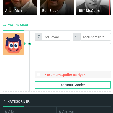
Allan Rich
Ben Slack
Biff McGuire
Yorum Alanı
Cornelia Sharpe
Damien Leake
Edward Grover
F. Murray
Abraham
Frank Gio
George Loros
Yorumum Spoiler İçeriyor!
KATEGORİLER
Hank Garrett
Jack Kehoe
Jaime Sánchez
Aile
Aksiyon