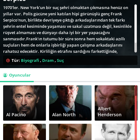
1970'ler. New York'un bir suç şehri olmaktan çıkmasına henüz on
yıllar var. Polis gücüne yeni katılan hipi görünüşlü genç Frank
Serpico'nun, birlikte devriyeye çıktığı arkadaşlarından tek farkı
şehrin entel kesiminde yaşaması ve sakal uzatması değil, kesinlikle
rüşvet almaması ve dünyayı daha iyi bir yer yapacağını
sanmasıdır.Frank'ın tutumu bir süre sonra hem sokaktaki azıllı
suçluları hem de onlarla işbirliği yapan çalışma arkadaşlarını
rahatsız edecektir. Kirliliğin etrafını sardığını farkettiğinde,
kokuşmuşluğun uzandığı yerleri görüp dehşete kapılacak ve kendi
Tür:
Biyografi
,
Dram
,
Suç
hayatının da tehlikede olduğunu anlayacaktır.
Oyuncular
Albert
Al Pacino
Alan North
Henderson