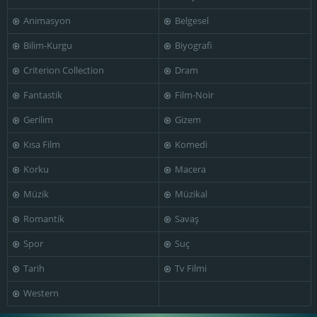
Animasyon
Belgesel
Bilim-Kurgu
Biyografi
James Tolkan
Jay Rasumny
John Brandon
Criterion Collection
Dram
Fantastik
Film-Noir
Gerilim
Gizem
Kısa Film
Komedi
John Randolph
Joseph Bova
Judd Hirsch
Korku
Macera
Müzik
Müzikal
Romantik
Savaş
Kenneth
McMillan
Lewis J. Stadlen
M. Emmet Walsh
Spor
Suç
Tarih
Tv Filmi
Western
Mary Louise