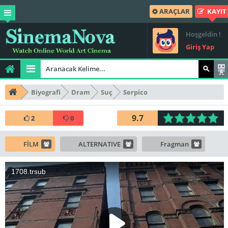
ARAÇLAR
KAYIT
Hoşgeldin !
Giriş Yap
Biyografi
Dram
Suç
Serpico
9.7
2
0
FİLM
ALTERNATIVE
Fragman