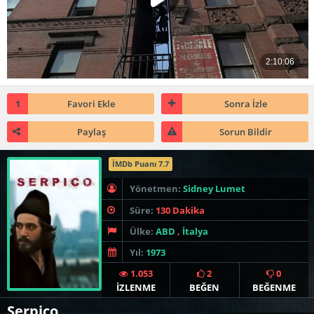
1
Favori Ekle
Sonra İzle
Paylaş
Sorun Bildir
İMDb Puanı 7.7
Yönetmen:
Sidney Lumet
Süre:
130 Dakika
Ülke:
ABD
,
İtalya
Yıl:
1973
1.053
2
0
İZLENME
BEĞEN
BEĞENME
Serpico