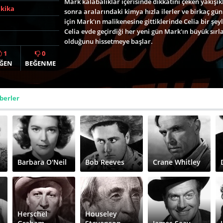
Mark kalabalıklar içerisinde dikkatini çeken yakışık
akika
sonra aralarındaki kimya hızla ilerler ve birkaç gün i
için Mark'ın malikenesine gittiklerinde Celia bir şey
Celia evde geçirdiği her yeni gün Mark'ın büyük sırla
olduğunu hissetmeye başlar.
1
0
ĞEN
BEĞENME
berler
Barbara O'Neil
Bob Reeves
Crane Whitley
Herschel
Houseley