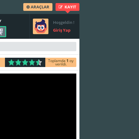
ARAÇLAR
KAYIT
r
Hoşgeldin !
Giriş Yap
Toplamda
1
oy
verildi.