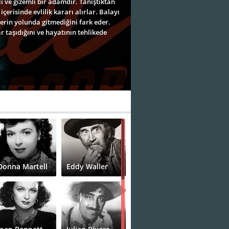
lı ve gizemli bir adamdır. Tanıştıktan
çerisinde evlilik kararı alırlar. Balayı
lerin yolunda gitmediğini fark eder.
r taşıdığını ve hayatının tehlikede
Donna Martell
Eddy Waller