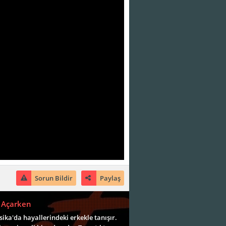
Sorun Bildir
Paylaş
r Açarken
ika'da hayallerindeki erkekle tanışır.