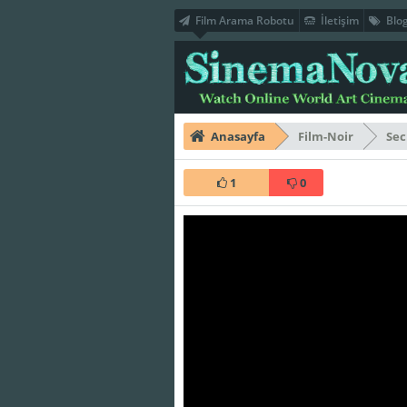
Film Arama Robotu
İletişim
Blo
Anasayfa
Film-Noir
Sec
1
0