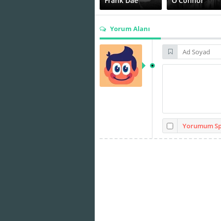
Frank Dae
O'Connor
Yorum Alanı
Michael
Marie Harmon
Redgrave
Pedro Regas
Ralph Brooks
Yorumum Spo