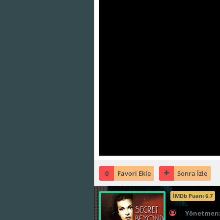
0
Favori Ekle
Sonra İzle
İMDb Puanı 6.7
Yönetmen