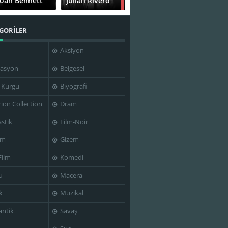
Joan Bennett
Julian Rivero
GORİLER
Aksiyon
Paul Fierro
Paul Scardon
asyon
Belgesel
-Kurgu
Biyografi
rion Collection
Dram
stik
Film-Noir
Fritz Lang
im
Gizem
Film
Komedi
u
Macera
k
Müzikal
ntik
Savaş