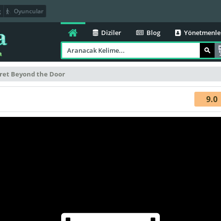
g
Oyuncular
Diziler
Blog
Yönetmenle
ret Beyond the Door
9.0