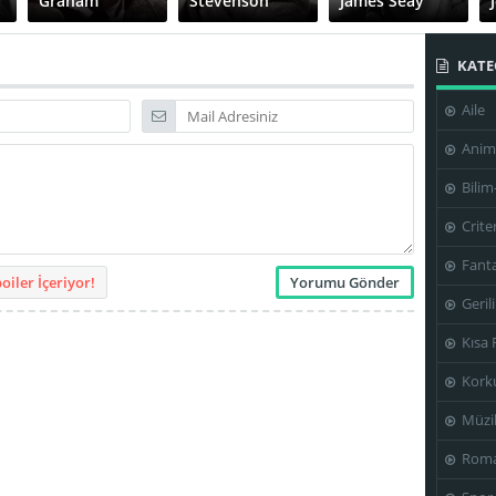
Graham
Stevenson
James Seay
KATE
Aile
Natalie Schafer
Nolan Leary
Paul Cavanagh
Anim
Bilim
Crite
Tom
Fanta
Chatterton
Virginia Brissac
Virginia Farmer
iler İçeriyor!
Geril
Kısa 
Kork
Müzi
Roma