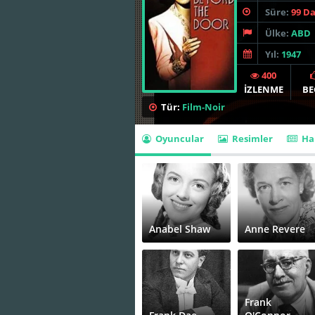
Süre:
99 D
Ülke:
ABD
Yıl:
1947
400
İZLENME
BE
Tür:
Film-Noir
Oyuncular
Resimler
Ha
Anabel Shaw
Anne Revere
Frank