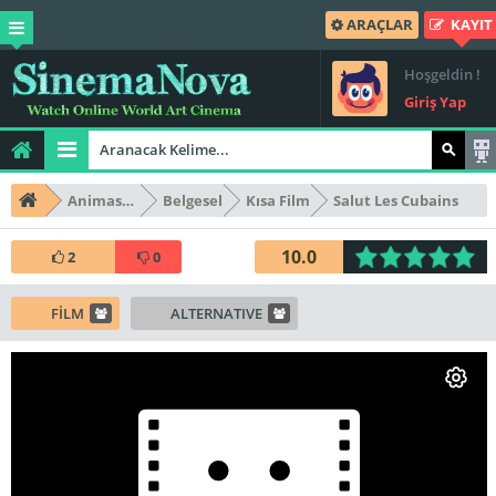
ARAÇLAR
KAYIT
Hoşgeldin !
Giriş Yap
Animasyon
Belgesel
Kısa Film
Salut Les Cubains
10.0
2
0
FİLM
ALTERNATIVE