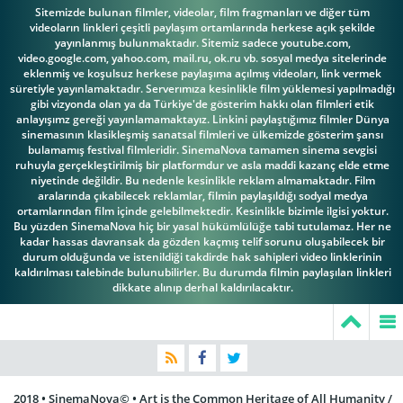
Sitemizde bulunan filmler, videolar, film fragmanları ve diğer tüm
videoların linkleri çeşitli paylaşım ortamlarında herkese açık şekilde
yayınlanmış bulunmaktadır. Sitemiz sadece youtube.com,
video.google.com, yahoo.com, mail.ru, ok.ru vb. sosyal medya sitelerinde
eklenmiş ve koşulsuz herkese paylaşıma açılmış videoları, link vermek
süretiyle yayınlamaktadır. Serverımıza kesinlikle film yüklemesi yapılmadığı
gibi vizyonda olan ya da Türkiye'de gösterim hakkı olan filmleri etik
anlayışımz gereği yayınlamamaktayız. Linkini paylaştığımız filmler Dünya
sinemasının klasikleşmiş sanatsal filmleri ve ülkemizde gösterim şansı
bulamamış festival filmleridir. SinemaNova tamamen sinema sevgisi
ruhuyla gerçekleştirilmiş bir platformdur ve asla maddi kazanç elde etme
niyetinde değildir. Bu nedenle kesinlikle reklam almamaktadır. Film
aralarında çıkabilecek reklamlar, filmin paylaşıldığı sodyal medya
ortamlarından film içinde gelebilmektedir. Kesinlikle bizimle ilgisi yoktur.
Bu yüzden SinemaNova hiç bir yasal hükümlülüğe tabi tutulamaz. Her ne
kadar hassas davransak da gözden kaçmış telif sorunu oluşabilecek bir
durum olduğunda ve istenildiği takdirde hak sahipleri video linklerinin
kaldırılması talebinde bulunubilirler. Bu durumda filmin paylaşılan linkleri
dikkate alınıp derhal kaldırılacaktır.
2018 • SinemaNova© • Art is the Common Heritage of All Humanity /