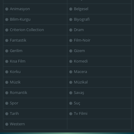
Animasyon
Belgesel
Bilim-Kurgu
Biyografi
Criterion Collection
Dram
Fantastik
Film-Noir
Gerilim
Gizem
Kısa Film
Komedi
Korku
Macera
Müzik
Müzikal
Romantik
Savaş
Spor
Suç
Tarih
Tv Filmi
Western