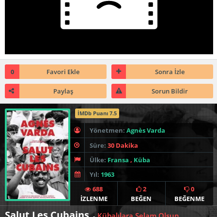
0
Favori Ekle
Sonra İzle
Paylaş
Sorun Bildir
İMDb Puanı 7.5
Yönetmen:
Agnès Varda
Süre:
30 Dakika
Ülke:
Fransa
,
Küba
Yıl:
1963
688
2
0
İZLENME
BEĞEN
BEĞENME
Salut Les Cubains
Kübalılara Selam Olsun
-