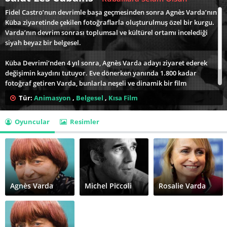
Fidel Castro’nun devrimle başa geçmesinden sonra Agnès Varda’nın
Küba ziyaretinde çekilen fotoğraflarla oluşturulmuş özel bir kurgu.
Varda’nın devrim sonrası toplumsal ve kültürel ortamı incelediği
siyah beyaz bir belgesel.
Küba Devrimi’nden 4 yıl sonra, Agnès Varda adayı ziyaret ederek
değişimin kaydını tutuyor. Eve dönerken yanında 1.800 kadar
fotoğraf getiren Varda, bunlarla neşeli ve dinamik bir film
kurgularken, fotoğraf ve sinema arasındaki sınırda dolanıyor, bir
Tür:
Animasyon
,
Belgesel
,
Kısa Film
yandan da devrimin etkisine bizi tanık ediyor.
Oyuncular
Resimler
Agnès Varda
Michel Piccoli
Rosalie Varda