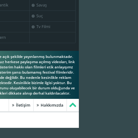
ntik
Savaş
Suç
Tv Filmi
ern
ese açık şekilde yayınlanmış bulunmaktadır.
z herkese paylaşıma açılmış videoları, link
österim hakkı olan filmleri etik anlayışımz
terim şansı bulamamış festival filmleridir.
e değildir. Bu nedenle kesinlikle reklam
tedir. Kesinlikle bizimle ilgisi yoktur. Bu
orunu oluşabilecek bir durum olduğunda ve
leri dikkate alınıp derhal kaldırılacaktır.
İletişim
Hakkımızda