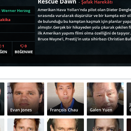
Rescue Dawn
Şafak Harekâtı
-
Amerikan Hava Yolları'nda pilot olan Dieter Dengle
:
Werner Herzog
sırasında vurularak düşürülür ve bir kampta esir ol
Dakika
de bulunduğu bu kamptan kaçmak için planlar yapan 
almıştır.Gerçek bir hikayeden yola çıkarak çekilen
ilk Amerikan yapımı filmi olma özelliğini de taşıyo
Bruce Wayne'i, Prestij'in usta sihirbazı Christian Ba
1
0
ĞEN
BEĞENME
Evan Jones
François Chau
Galen Yuen