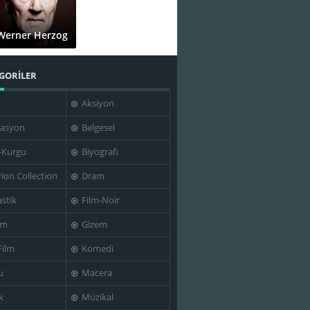
Werner Herzog
GORİLER
Aksiyon
asyon
Belgesel
-Kurgu
Biyografi
rion Collection
Dram
stik
Film-Noir
im
Gizem
Film
Komedi
u
Macera
k
Müzikal