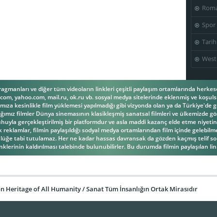
Roma
Spor
Tarih
West
fragmanları ve diğer tüm videoların linkleri çeşitli paylaşım ortamlarında herk
om, yahoo.com, mail.ru, ok.ru vb. sosyal medya sitelerinde eklenmiş ve koşulsu
ıza kesinlikle film yüklemesi yapılmadığı gibi vizyonda olan ya da Türkiye'de g
ğımız filmler Dünya sinemasının klasikleşmiş sanatsal filmleri ve ülkemizde gös
la gerçekleştirilmiş bir platformdur ve asla maddi kazanç elde etme niyetind
reklamlar, filmin paylaşıldığı sodyal medya ortamlarından film içinde gelebilmek
üğe tabi tutulamaz. Her ne kadar hassas davransak da gözden kaçmış telif s
inklerinin kaldırılması talebinde bulunubilirler. Bu durumda filmin paylaşılan link
 Heritage of All Humanity / Sanat Tüm İnsanlığın Ortak Mirasıdır