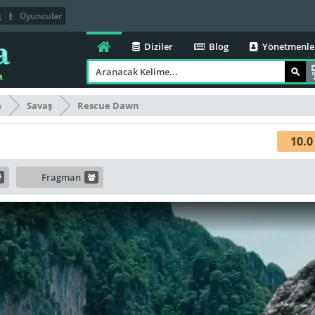
g
Oyuncular
Diziler
Blog
Yönetmenle
a
Savaş
Rescue Dawn
10.0
Fragman