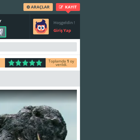
ARAÇLAR
KAYIT
r
Hoşgeldin !
Giriş Yap
Toplamda
1
oy
verildi.