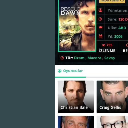
İMDb Puanı 7.3
Yönetmen
Süre:
120 
Ülke:
ABD
Yıl:
2006
755
İZLENME
BE
Tür:
Dram
,
Macera
,
Savaş
Oyuncular
Christian Bale
Craig Gellis