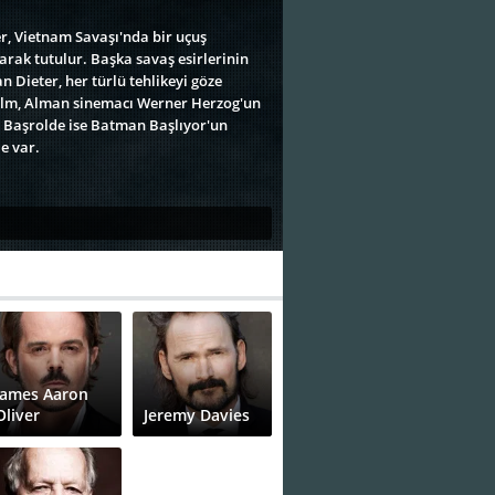
r, Vietnam Savaşı'nda bir uçuş
arak tutulur. Başka savaş esirlerinin
Dieter, her türlü tehlikeyi göze
 film, Alman sinemacı Werner Herzog'un
r. Başrolde ise Batman Başlıyor'un
le var.
James Aaron
Oliver
Jeremy Davies