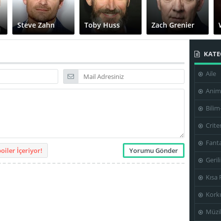
Steve Zahn
Toby Huss
Zach Grenier
KATE
Aile
Anim
Bilim
Crite
Fanta
iler İçeriyor!
Geril
Kısa 
Kork
Müzi