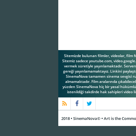
Sitemizde bulunan filmler, videolar, film 
Sitemiz sadece youtube.com, video.google.c
vermek süretiyle yayınlamaktadır. Serverım
gereği yayınlamamaktayız. Linkini paylaştı
SinemaNova tamamen sinema sevgisi ruhuy
almamaktadır. Film aralarında çıkabilecek 
yüzden SinemaNova hiç bir yasal hükümlül
istenildiği takdirde hak sahipleri video l
2018 • SinemaNova© • Art is the Common