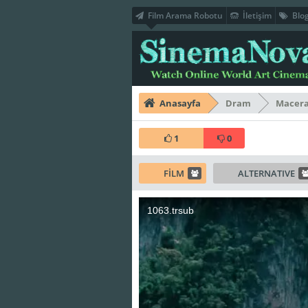
Film Arama Robotu
İletişim
Blo
Anasayfa
Dram
Macer
1
0
FİLM
ALTERNATIVE