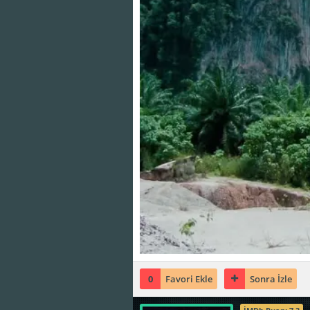
0
Favori Ekle
Sonra İzle