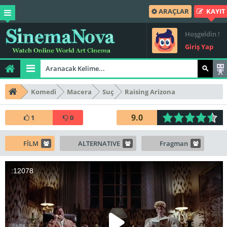
ARAÇLAR
KAYIT
Hoşgeldin !
Giriş Yap
Komedi
Macera
Suç
Raising Arizona
9.0
1
0
FİLM
ALTERNATIVE
Fragman