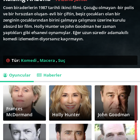
Coen biraderlerin 1987 tarihli ikinci filmi. Çocuğu olmayan -bir polis
ve bir hırsızdan oluşan- evli bir çiftin, beşiz çocukları olan bir
zenginin çocuklarından birini çalmaya çalışması üzerine kurulu
absürd bir film. Holly Hunter ve John Goodman her zaman
yaptıkları gibi efsanevi oynamışlar. Eğer uzun süredir adamakıllı
komedi izlemedim diyorsanız kaçırmayın.
Tür:
Komedi
,
Macera
,
Suç
Oyuncular
Haberler
Frances
McDormand
Holly Hunter
John Goodman