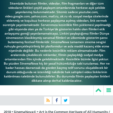
Sitemizde bulunan filmler, videolar, film fragmanları ve diğer tüm
videoların linkleri çeşitli paylaşım ortamlarında herkese açık şekilde
yayınlanmış bulunmaktadır. Sitemiz sadece youtube.com,
video.google.com, yahoo.com, mail.ru, ok.ru vb. sosyal medya sitelerinde
eklenmiş ve koşulsuz herkese paylaşıma açılmış videoları, link vermek
süretiyle yayınlamaktadır. Serverımıza kesinlikle film yüklemesi yapılmadığı
gibi vizyonda olan ya da Türkiye'de gösterim hakkı olan filmleri etik
anlayışımz gereği yayınlamamaktayız. Linkini paylaştığımız filmler Dünya
sinemasının klasikleşmiş sanatsal filmleri ve ülkemizde gösterim şansı
bulamamış festival filmleridir. SinemaNova tamamen sinema sevgisi
ruhuyla gerçekleştirilmiş bir platformdur ve asla maddi kazanç elde etme
niyetinde değildir. Bu nedenle kesinlikle reklam almamaktadır. Film
aralarında çıkabilecek reklamlar, filmin paylaşıldığı sodyal medya
ortamlarından film içinde gelebilmektedir. Kesinlikle bizimle ilgisi yoktur.
Bu yüzden SinemaNova hiç bir yasal hükümlülüğe tabi tutulamaz. Her ne
kadar hassas davransak da gözden kaçmış telif sorunu oluşabilecek bir
durum olduğunda ve istenildiği takdirde hak sahipleri video linklerinin
kaldırılması talebinde bulunubilirler. Bu durumda filmin paylaşılan linkleri
dikkate alınıp derhal kaldırılacaktır.
2018 • SinemaNova© • Art is the Common Heritage of All Humanity /