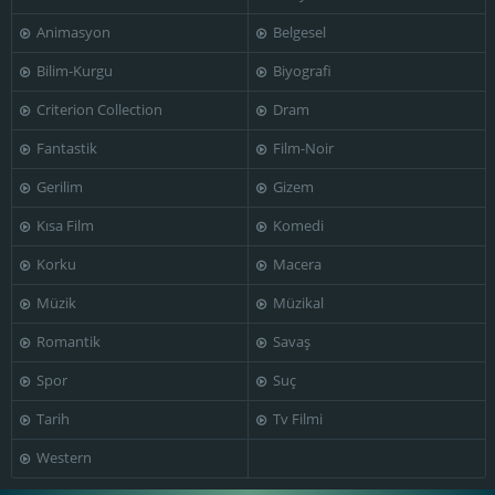
Animasyon
Belgesel
Bilim-Kurgu
Biyografi
Criterion Collection
Dram
Fantastik
Film-Noir
Gerilim
Gizem
Kısa Film
Komedi
Korku
Macera
Müzik
Müzikal
Romantik
Savaş
Spor
Suç
Tarih
Tv Filmi
Western