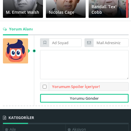
Randall 'Tex'
M. Emmet Walsh
Nicolas Cage
Cobb
Yorum Alanı
Sam McMurray
Trey Wilson
William Forsythe
Joel Coen
Ethan Coen
Yorumum Spoiler İçeriyor!
KATEGORİLER
Aile
Aksiyon