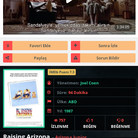
0
Favori Ekle
Sonra İzle
Paylaş
Sorun Bildir
İMDb Puanı 7.3
Yönetmen:
Joel Coen
Süre:
94 Dakika
Ülke:
ABD
Yıl:
1987
757
1
0
İZLENME
BEĞEN
BEĞENME
Raising Arizona
Arizona Junior
-