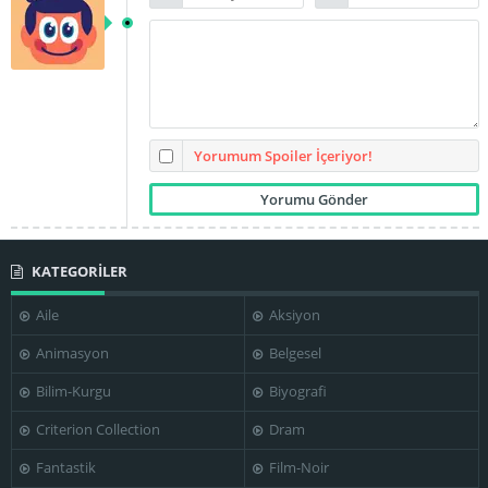
Yorumum Spoiler İçeriyor!
KATEGORİLER
Aile
Aksiyon
Animasyon
Belgesel
Bilim-Kurgu
Biyografi
Criterion Collection
Dram
Fantastik
Film-Noir