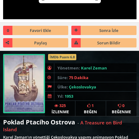
0
Favori Ekle
Sonra İzle
Paylaş
Sorun Bildir
İMDb Puanı 6.8
Yönetmen:
Karel Zeman
Süre:
75 Dakika
Ülke:
Çekoslovakya
Yıl:
1953
325
1
0
İZLENME
BEĞEN
BEĞENME
Poklad Ptacího Ostrova
A Treasure on Bird
-
Island
Karel Zeman'ın yönettiği Çekoslovakya yapımı animasyon Poklad