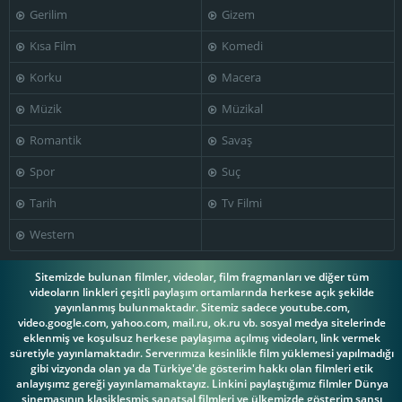
Gerilim
Gizem
Kısa Film
Komedi
Korku
Macera
Müzik
Müzikal
Romantik
Savaş
Spor
Suç
Tarih
Tv Filmi
Western
Sitemizde bulunan filmler, videolar, film fragmanları ve diğer tüm
videoların linkleri çeşitli paylaşım ortamlarında herkese açık şekilde
yayınlanmış bulunmaktadır. Sitemiz sadece youtube.com,
video.google.com, yahoo.com, mail.ru, ok.ru vb. sosyal medya sitelerinde
eklenmiş ve koşulsuz herkese paylaşıma açılmış videoları, link vermek
süretiyle yayınlamaktadır. Serverımıza kesinlikle film yüklemesi yapılmadığı
gibi vizyonda olan ya da Türkiye'de gösterim hakkı olan filmleri etik
anlayışımz gereği yayınlamamaktayız. Linkini paylaştığımız filmler Dünya
sinemasının klasikleşmiş sanatsal filmleri ve ülkemizde gösterim şansı