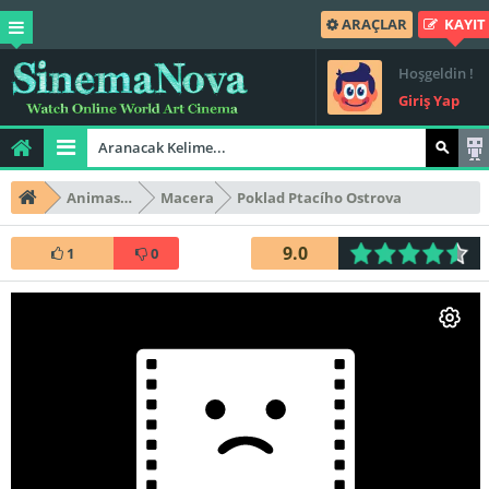
ARAÇLAR
KAYIT
Hoşgeldin !
Giriş Yap
Animasyon
Macera
Poklad Ptacího Ostrova
9.0
1
0