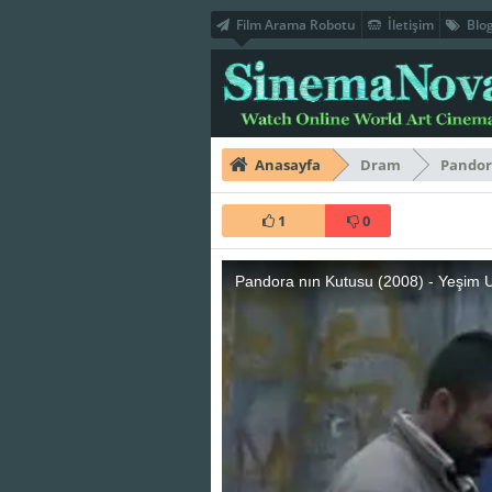
Film Arama Robotu
İletişim
Blo
Anasayfa
Dram
Pandor
1
0