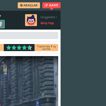
ARAÇLAR
KAYIT
r
Hoşgeldin !
Giriş Yap
Toplamda
1
oy
verildi.