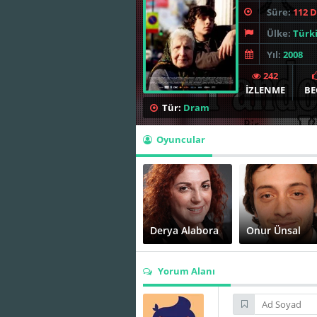
Süre:
112 
Ülke:
Türk
Yıl:
2008
242
İZLENME
BE
Tür:
Dram
Oyuncular
Derya Alabora
Onur Ünsal
Yorum Alanı