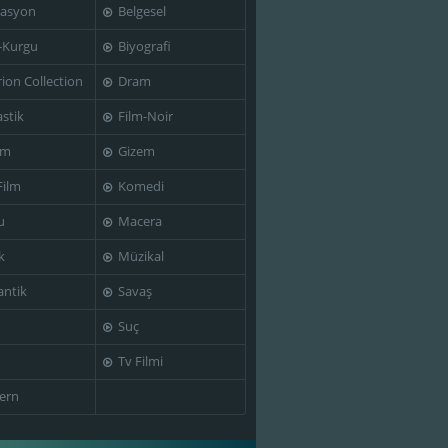
asyon
Belgesel
-Kurgu
Biyografi
rion Collection
Dram
stik
Film-Noir
im
Gizem
Film
Komedi
u
Macera
k
Müzikal
ntik
Savaş
Suç
Tv Filmi
ern