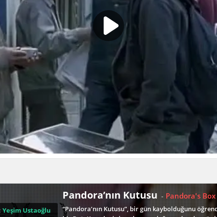
Pandora’nın Kutusu
Pandora's Box
-
“Pandora’nın Kutusu”, bir gün kaybolduğunu öğrendi
:
Yeşim Ustaoğlu