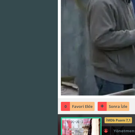
0
Favori Ekle
Sonra İzle
İMDb Puanı 7,1
Yönetmen