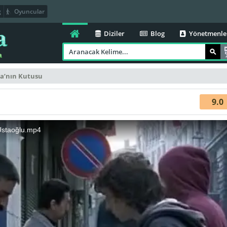
g
Oyuncular
Diziler
Blog
Yönetmenle
a’nın Kutusu
9.0