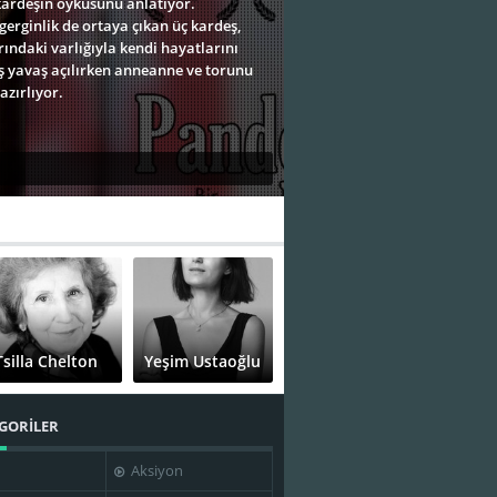
kardeşin öyküsünü anlatıyor.
gerginlik de ortaya çıkan üç kardeş,
ındaki varlığıyla kendi hayatlarını
ş yavaş açılırken anneanne ve torunu
hazırlıyor.
Tsilla Chelton
Yeşim Ustaoğlu
GORİLER
Aksiyon