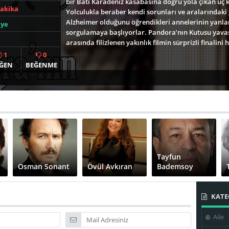
bir Batı Karadeniz kasabasına doğru yola çıkan üç 
Dakika
Yolculukla beraber kendi sorunları ve aralarındaki 
Alzheimer olduğunu öğrendikleri annelerinin yanlar
iye
sorgulamaya başlıyorlar. Pandora’nın Kutusu yava
arasında filizlenen yakınlık filmin sürprizli finalini 
1
0
ĞEN
BEĞENME
Tayfun
Osman Sonant
Övül Avkıran
Bademsoy
KATE
Aile