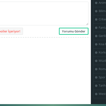
Anim
Bilim
Crite
Fanta
iler İçeriyor!
Geril
Kısa 
Kork
Müzi
Roma
Spor
Tarih
West