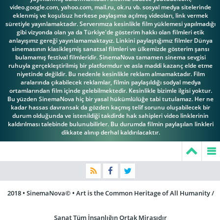
video.google.com, yahoo.com, mail.ru, ok.ru vb. sosyal medya sitelerinde
eklenmiş ve koşulsuz herkese paylaşıma açılmış videoları, link vermek
süretiyle yayınlamaktadır. Serverımıza kesinlikle film yüklemesi yapılmadığı
gibi vizyonda olan ya da Türkiye'de gösterim hakkı olan filmleri etik
anlayışımz gereği yayınlamamaktayız. Linkini paylaştığımız filmler Dünya
sinemasının klasikleşmiş sanatsal filmleri ve ülkemizde gösterim şansı
bulamamış festival filmleridir. SinemaNova tamamen sinema sevgisi
ruhuyla gerçekleştirilmiş bir platformdur ve asla maddi kazanç elde etme
niyetinde değildir. Bu nedenle kesinlikle reklam almamaktadır. Film
aralarında çıkabilecek reklamlar, filmin paylaşıldığı sodyal medya
ortamlarından film içinde gelebilmektedir. Kesinlikle bizimle ilgisi yoktur.
Bu yüzden SinemaNova hiç bir yasal hükümlülüğe tabi tutulamaz. Her ne
kadar hassas davransak da gözden kaçmış telif sorunu oluşabilecek bir
durum olduğunda ve istenildiği takdirde hak sahipleri video linklerinin
kaldırılması talebinde bulunubilirler. Bu durumda filmin paylaşılan linkleri
dikkate alınıp derhal kaldırılacaktır.
2018 • SinemaNova© • Art is the Common Heritage of All Humanity /
Sanat Tüm İnsanlığın Ortak Mirasıdır