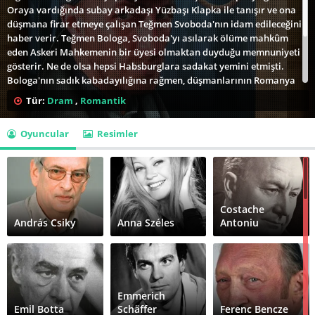
Oraya vardığında subay arkadaşı Yüzbaşı Klapka ile tanışır ve ona
düşmana firar etmeye çalışan Teğmen Svoboda'nın idam edileceğini
haber verir. Teğmen Bologa, Svoboda'yı asılarak ölüme mahkûm
eden Askeri Mahkemenin bir üyesi olmaktan duyduğu memnuniyeti
gösterir. Ne de olsa hepsi Habsburglara sadakat yemini etmişti.
Bologa'nın sadık kabadayılığına rağmen, düşmanlarının Romanya
Ordusu olduğu gerçeği gözünden kaçmaz. Romen hatları sadece
Tür:
Dram
,
Romantik
birkaç metre ötededir ve kendisi de bir Romen olan Bologa
memleketi Romanya'yı özlemektedir. Bologa, Romen kardeşlerine
Oyuncular
Resimler
sadakat ve firar etme konusunda gittikçe daha fazla acı
çekmektedir. Arkadaşı Yüzbaşı Klapka ona firarın ağır cezasını
hatırlatır.
Costache
András Csiky
Anna Széles
Antoniu
Emmerich
Emil Botta
Schäffer
Ferenc Bencze