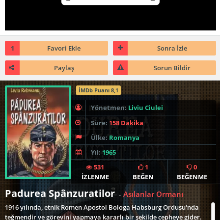
1
Favori Ekle
Sonra İzle
Paylaş
Sorun Bildir
İMDb Puanı 8,1
Yönetmen:
Liviu Ciulei
Süre:
158 Dakika
Ülke:
Romanya
Yıl:
1965
531
1
0
İZLENME
BEĞEN
BEĞENME
Padurea Spânzuratilor
Asılanlar Ormanı
-
1916 yılında, etnik Romen Apostol Bologa Habsburg Ordusu'nda
teğmendir ve görevini yapmaya kararlı bir şekilde cepheye gider.