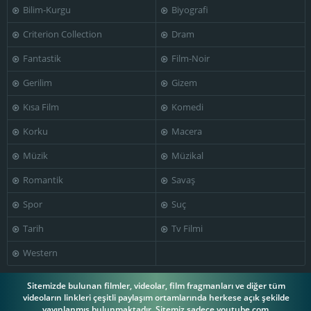
Bilim-Kurgu
Biyografi
Nae Roman
Radu Dunăreanu
Silvia Popovici
Criterion Collection
Dram
Fantastik
Film-Noir
Gerilim
Gizem
Ștefan
Kısa Film
Komedi
Ciubotărașu
Toma Caragiu
Victor Rebengiuc
Korku
Macera
Müzik
Müzikal
Romantik
Savaş
Liviu Ciulei
Spor
Suç
Tarih
Tv Filmi
Western
Sitemizde bulunan filmler, videolar, film fragmanları ve diğer tüm
videoların linkleri çeşitli paylaşım ortamlarında herkese açık şekilde
yayınlanmış bulunmaktadır. Sitemiz sadece youtube.com,