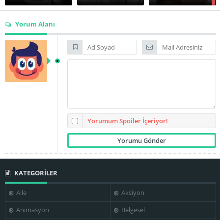
Yorum Alanı
Gheorghe
George Aurelian
Cozorici
Gina Patrichi
György Kovács
Ion Caramitru
Liviu Ciulei
Yorumum Spoiler İçeriyor!
KATEGORİLER
Marga Barbu
Mariana Mihuț
Mihai Mereuţă
Aile
Aksiyon
Animasyon
Belgesel