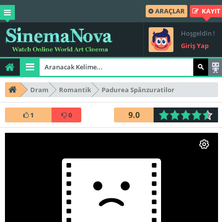
ARAÇLAR
KAYIT
Hoşgeldin !
Giriş Yap
Dram
Romantik
Padurea Spânzuratilor
9.0
1
0