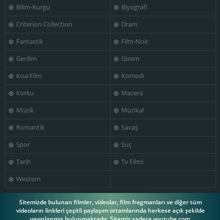
Bilim-Kurgu
Biyografi
Criterion Collection
Dram
Fantastik
Film-Noir
Gerilim
Gizem
Kısa Film
Komedi
Korku
Macera
Müzik
Müzikal
Romantik
Savaş
Spor
Suç
Tarih
Tv Filmi
Western
Sitemizde bulunan filmler, videolar, film fragmanları ve diğer tüm
videoların linkleri çeşitli paylaşım ortamlarında herkese açık şekilde
yayınlanmış bulunmaktadır. Sitemiz sadece youtube.com,