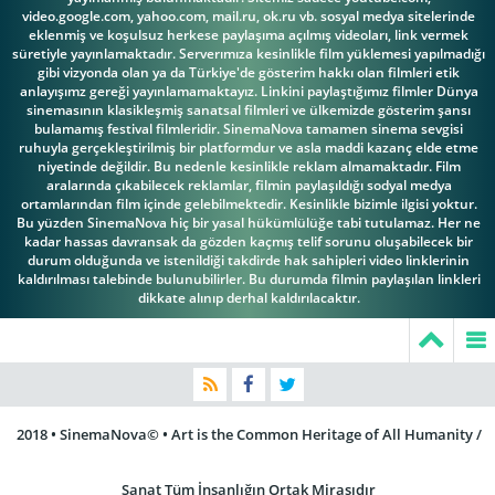
video.google.com, yahoo.com, mail.ru, ok.ru vb. sosyal medya sitelerinde
eklenmiş ve koşulsuz herkese paylaşıma açılmış videoları, link vermek
süretiyle yayınlamaktadır. Serverımıza kesinlikle film yüklemesi yapılmadığı
gibi vizyonda olan ya da Türkiye'de gösterim hakkı olan filmleri etik
anlayışımz gereği yayınlamamaktayız. Linkini paylaştığımız filmler Dünya
sinemasının klasikleşmiş sanatsal filmleri ve ülkemizde gösterim şansı
bulamamış festival filmleridir. SinemaNova tamamen sinema sevgisi
ruhuyla gerçekleştirilmiş bir platformdur ve asla maddi kazanç elde etme
niyetinde değildir. Bu nedenle kesinlikle reklam almamaktadır. Film
aralarında çıkabilecek reklamlar, filmin paylaşıldığı sodyal medya
ortamlarından film içinde gelebilmektedir. Kesinlikle bizimle ilgisi yoktur.
Bu yüzden SinemaNova hiç bir yasal hükümlülüğe tabi tutulamaz. Her ne
kadar hassas davransak da gözden kaçmış telif sorunu oluşabilecek bir
durum olduğunda ve istenildiği takdirde hak sahipleri video linklerinin
kaldırılması talebinde bulunubilirler. Bu durumda filmin paylaşılan linkleri
dikkate alınıp derhal kaldırılacaktır.
2018 • SinemaNova© • Art is the Common Heritage of All Humanity /
Sanat Tüm İnsanlığın Ortak Mirasıdır