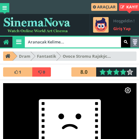
ARAÇLAR
KAYIT
Hoşgeldin !
Giriş Yap
Dram
Fantastik
Ovoce Stromu Rajských Jíme
8.0
1
0