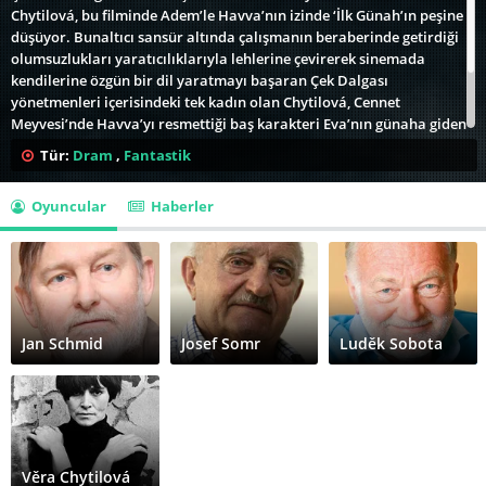
Chytilová, bu filminde Adem’le Havva’nın izinde ‘İlk Günah’ın peşine
düşüyor. Bunaltıcı sansür altında çalışmanın beraberinde getirdiği
olumsuzlukları yaratıcılıklarıyla lehlerine çevirerek sinemada
kendilerine özgün bir dil yaratmayı başaran Çek Dalgası
yönetmenleri içerisindeki tek kadın olan Chytilová, Cennet
Meyvesi’nde Havva’yı resmettiği baş karakteri Eva’nın günaha giden
yolunu anlatıyor seyircisine. Eva ve kocası Josef’in toplumdan
Tür:
Dram
,
Fantastik
kopuk, doğayla iç içe sürdürdükleri hayat, Eva’nın filmde şeytanı
temsil eden Robert karakteriyle karşılaşması ve onun peşinden
Oyuncular
Haberler
gitmesiyle kirleniyor.
Jan Schmid
Josef Somr
Luděk Sobota
Věra Chytilová