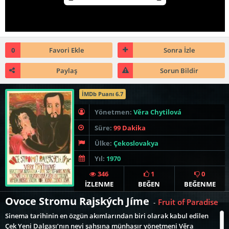
0
Favori Ekle
Sonra İzle
Paylaş
Sorun Bildir
İMDb Puanı 6.7
Yönetmen:
Věra Chytilová
Süre:
99 Dakika
Ülke:
Çekoslovakya
Yıl:
1970
346
1
0
İZLENME
BEĞEN
BEĞENME
Ovoce Stromu Rajských Jíme
Fruit of Paradise
-
Sinema tarihinin en özgün akımlarından biri olarak kabul edilen
Çek Yeni Dalgası’nın nevi şahsına münhasır yönetmeni Věra