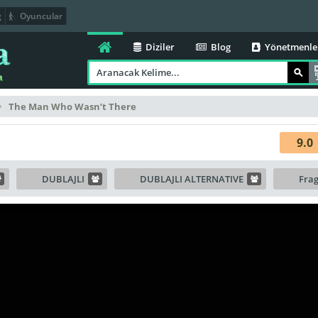
g
Oyuncular
Diziler
Blog
Yönetmenle
The Man Who Wasn’t There
9.0
DUBLAJLI
DUBLAJLI ALTERNATIVE
Fra