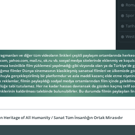
Roma
Spor
Seymour
Stanley
Tarih
Cassel
DeSantis
Ted Rooney
West
fragmanları ve diğer tüm videoların linkleri çeşitli paylaşım ortamlarında herk
om, yahoo.com, mail.ru, ok.ru vb. sosyal medya sitelerinde eklenmiş ve koşulsu
ıza kesinlikle film yüklemesi yapılmadığı gibi vizyonda olan ya da Türkiye'de g
ğımız filmler Dünya sinemasının klasikleşmiş sanatsal filmleri ve ülkemizde gös
la gerçekleştirilmiş bir platformdur ve asla maddi kazanç elde etme niyetind
reklamlar, filmin paylaşıldığı sodyal medya ortamlarından film içinde gelebilmek
üğe tabi tutulamaz. Her ne kadar hassas davransak da gözden kaçmış telif s
inklerinin kaldırılması talebinde bulunubilirler. Bu durumda filmin paylaşılan link
 Heritage of All Humanity / Sanat Tüm İnsanlığın Ortak Mirasıdır