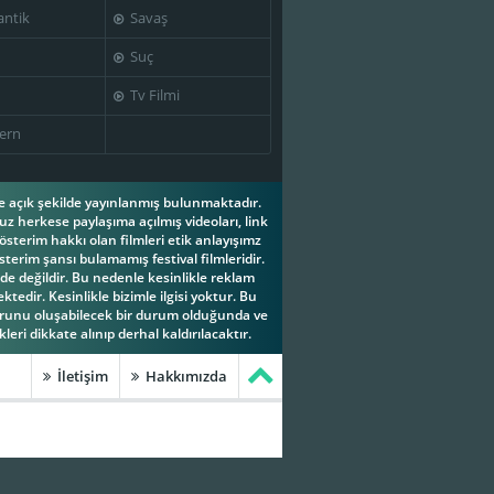
ntik
Savaş
Suç
Tv Filmi
Tony Shalhoub
Joel Coen
ern
ese açık şekilde yayınlanmış bulunmaktadır.
z herkese paylaşıma açılmış videoları, link
österim hakkı olan filmleri etik anlayışımz
terim şansı bulamamış festival filmleridir.
e değildir. Bu nedenle kesinlikle reklam
tedir. Kesinlikle bizimle ilgisi yoktur. Bu
orunu oluşabilecek bir durum olduğunda ve
leri dikkate alınıp derhal kaldırılacaktır.
İletişim
Hakkımızda