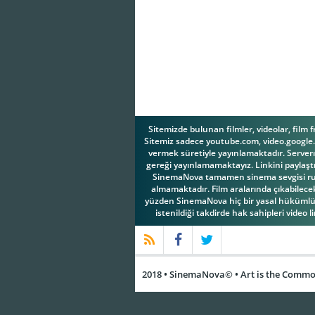
Scarlett
Rita Bland
Johansson
Sitemizde bulunan filmler, videolar, film 
Sitemiz sadece youtube.com, video.google.c
Joel Coen
Ethan Coen
vermek süretiyle yayınlamaktadır. Serverım
gereği yayınlamamaktayız. Linkini paylaştı
SinemaNova tamamen sinema sevgisi ruhuy
almamaktadır. Film aralarında çıkabilecek 
yüzden SinemaNova hiç bir yasal hükümlül
istenildiği takdirde hak sahipleri video l
2018 • SinemaNova© • Art is the Common