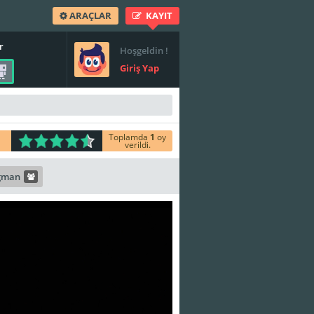
ARAÇLAR
KAYIT
r
Hoşgeldin !
Giriş Yap
Toplamda
1
oy
verildi.
gman