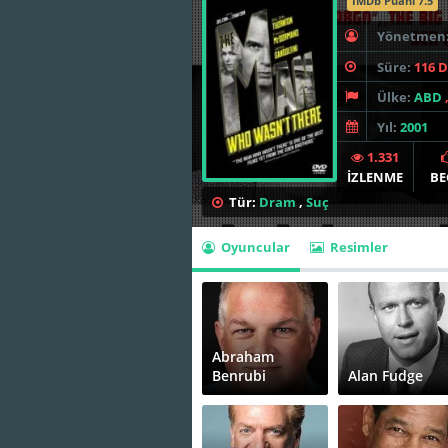
İMDb Puanı 7.5
Yönetmen
Süre:
116 
Ülke:
ABD
Yıl:
2001
1.331
İZLENME
BE
Tür:
Dram
,
Suç
Oyuncular
Resimler
Abraham
Benrubi
Alan Fudge