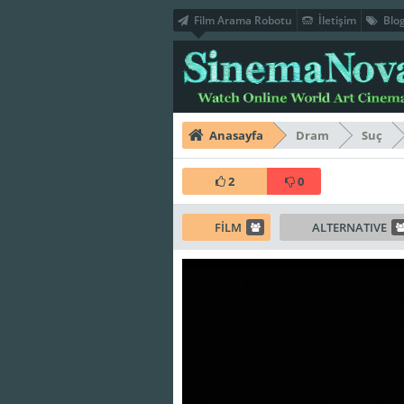
Film Arama Robotu
İletişim
Blo
Anasayfa
Dram
Suç
2
0
FİLM
ALTERNATIVE