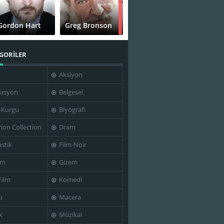
Gordon Hart
Greg Bronson
GORİLER
Aksiyon
John Michael
Higgins
Jon Polito
asyon
Belgesel
-Kurgu
Biyografi
rion Collection
Dram
Michael
stik
Film-Noir
Max Thayer
Badalucco
im
Gizem
Film
Komedi
u
Macera
Richard Jenkins
Rick Scarry
k
Müzikal