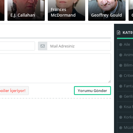
Frances
E.J. Callahan
McDormand
Geoffrey Gould
KATE
Aile
James
Jennifer Jason
Gandolfini
Leigh
Joan Blair
Anim
Bilim
Crite
Leonard
Fanta
Crofoot
Lilyan Chauvin
Lloyd Gordon
iler İçeriyor!
Geril
Kısa 
Kork
Rhoda
Phil Hawn
Randi Cee
Gemignani
Müzi