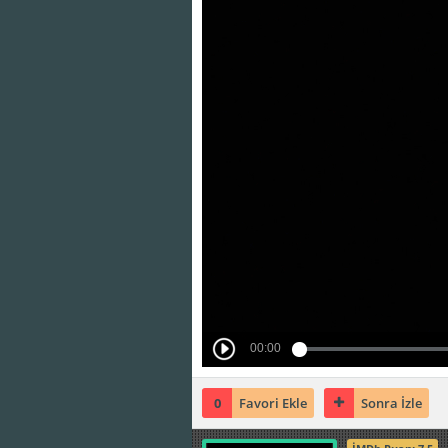
0
Favori Ekle
Sonra İzle