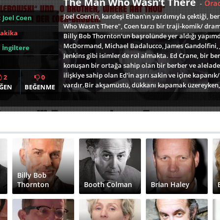
The Man Who Wasn’t There
Ora
-
Joel Coen'in, kardeşi Ethan'ın yardımıyla çektiği, b
:
Joel Coen
Who Wasn't There", Coen tarzı bir traji-komik/ dra
Dakika
Billy Bob Thornton'un başrolünde yer aldığı yapımd
McDormand, Michael Badalucco, James Gandolfini, J
,
İngiltere
Jenkins gibi isimler de rol almakta. Ed Crane, bir be
konuşan bir ortağa sahip olan bir berber ve alelade b
ilişkiye sahip olan Ed'in aşırı sakin ve içine kapanık/ 
2
0
vardır.Bir akşamüstü, dükkanı kapamak üzereyken, an
ĞEN
BEĞENME
adam, ısrarla saçlarını kestirmek ister ve bunun üz
dışında pek saçı bulunmamaktadır ve zaten adı Crei
için gelmemiştir.Sermayesi olan bir ortağa ihtiyacı 
bulunur. Ed'in teklifi kabul etmesi üzerine, geriye s
Ed Crane, her şeyi önceden ayarlamıştır; kendisini al
ilişki yaşadığı sevgilisini, kimliği gizli bir şekilde t
şekilde denkleştirmiştir. Paranın karşılığında sadec
dolandırıldığını düşünse de, esasında pek de umrun
sevgilisi (ki bu kişi Ed'in de arkadaşı olmaktadır), k
Billy Bob
adamı araştırmaya başlayınca, işler içinden çıkılmaz
Thornton
Booth Colman
Brian Haley