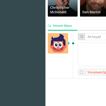
Christopher
McDonald
Dan Martin
Yorum Alanı
Gregg Binkley
Jack McGee
Katherine
Kenneth
Borowitz
Hughes
Yorumum Spo
Pete Schrum
Peter Siragusa