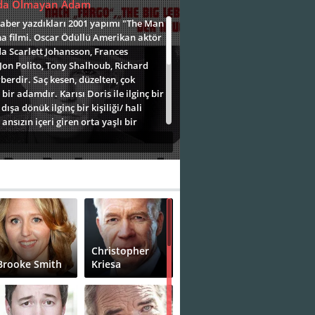
da Olmayan Adam
eraber yazdıkları 2001 yapımı "The Man
ma filmi. Oscar Ödüllü Amerikan aktör
a Scarlett Johansson, Frances
on Polito, Tony Shalhoub, Richard
rberdir. Saç kesen, düzelten, çok
ir adamdır. Karısı Doris ile ilginç bir
dışa dönük ilginç bir kişiliği/ hali
sızın içeri giren orta yaşlı bir
erine Ed, işe koyulur. Adamın peruğu
ghton Tolliver olan bu adam, saçları
olan bu garip adam, Ed'e iş teklifinde
adece parayı bulma işi kalmıştır.Fakat
dattığını bildiği karısı Doris'in yasak
ehdir eden Ed, ortaklık parasını bu
e küçük bir kağıt alan Ed,
da değildir.Öte yandan, karısının
endisini tehdit ederek para isteyen bu
Christopher
 bir hal alacaktır.
Brooke Smith
Kriesa