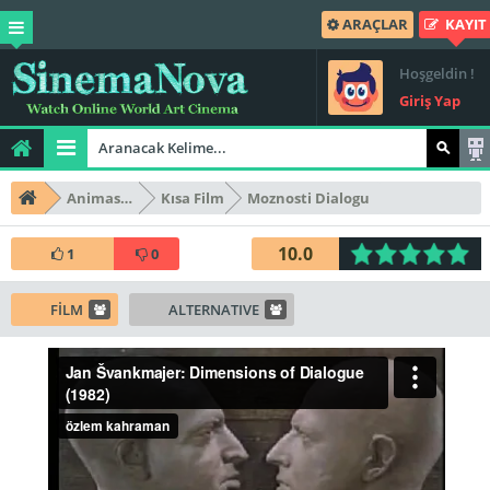
ARAÇLAR
KAYIT
Hoşgeldin !
Giriş Yap
Animasyon
Kısa Film
Moznosti Dialogu
10.0
1
0
FİLM
ALTERNATIVE