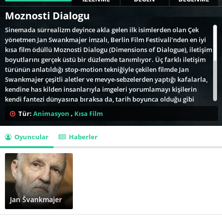
Moznosti Dialogu
Sinemada sürrealizm deyince akla gelen ilk isimlerden olan Çek
yönetmen Jan Swankmajer imzalı, Berlin Film Festivali’nden en iyi
kısa film ödüllü Moznosti Dialogu (Dimensions of Dialogue), iletişim
boyutlarını gerçek üstü bir düzlemde tanımlıyor. Üç farklı iletişim
türünün anlatıldığı stop-motion tekniğiyle çekilen filmde Jan
Swankmajer çeşitli aletler ve mevye-sebzelerden yaptığı kafalarla,
kendine has kilden insanlarıyla imgeleri yorumlamayı kişilerin
kendi fantezi dünyasına bıraksa da, tarih boyunca olduğu gibi
bırakın toplumları sadece iki insanın gerçek iletişiminin bile ne
Tür:
Animasyon
,
Kısa Film
kadar zor, hatta imkansız olduğunu gözler önüne seriyor.
Oyuncular
Haberler
Çekoslavakya hükümeti tarafından yapıldığı dönemde sansüre
uğrayan film, bugün Çek Cumhuriyeti’nin dünyaya bıraktığı en
önemli kültürel miraslarından biri. Jan Švankmajer ise, doğduğu
ülkeden ötürü dünyada yoğun bir üne sahip olmasa da, sanata
gönül vermiş araştırmacı kişilerin tanıştıklarında büyük hayranlık
duyduğu bir isim.
Jan Švankmajer