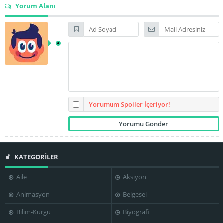
Yorum Alanı
Yorumum Spoiler İçeriyor!
KATEGORİLER
Aile
Aksiyon
Animasyon
Belgesel
Bilim-Kurgu
Biyografi