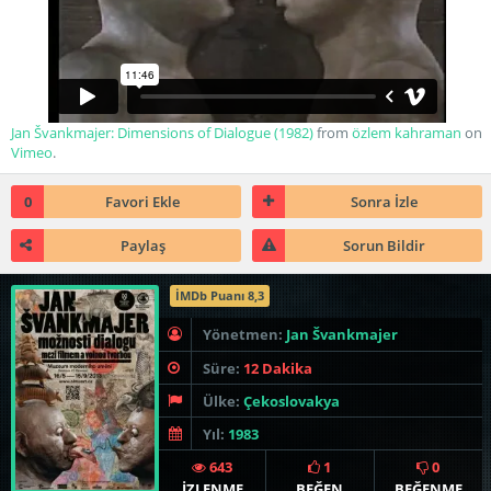
Jan Švankmajer: Dimensions of Dialogue (1982)
from
özlem kahraman
on
Vimeo
.
0
Favori Ekle
Sonra İzle
Paylaş
Sorun Bildir
İMDb Puanı 8,3
Yönetmen:
Jan Švankmajer
Süre:
12 Dakika
Ülke:
Çekoslovakya
Yıl:
1983
643
1
0
İZLENME
BEĞEN
BEĞENME