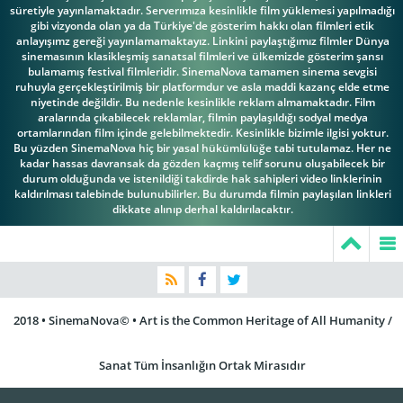
süretiyle yayınlamaktadır. Serverımıza kesinlikle film yüklemesi yapılmadığı
gibi vizyonda olan ya da Türkiye'de gösterim hakkı olan filmleri etik
anlayışımz gereği yayınlamamaktayız. Linkini paylaştığımız filmler Dünya
sinemasının klasikleşmiş sanatsal filmleri ve ülkemizde gösterim şansı
bulamamış festival filmleridir. SinemaNova tamamen sinema sevgisi
ruhuyla gerçekleştirilmiş bir platformdur ve asla maddi kazanç elde etme
niyetinde değildir. Bu nedenle kesinlikle reklam almamaktadır. Film
aralarında çıkabilecek reklamlar, filmin paylaşıldığı sodyal medya
ortamlarından film içinde gelebilmektedir. Kesinlikle bizimle ilgisi yoktur.
Bu yüzden SinemaNova hiç bir yasal hükümlülüğe tabi tutulamaz. Her ne
kadar hassas davransak da gözden kaçmış telif sorunu oluşabilecek bir
durum olduğunda ve istenildiği takdirde hak sahipleri video linklerinin
kaldırılması talebinde bulunubilirler. Bu durumda filmin paylaşılan linkleri
dikkate alınıp derhal kaldırılacaktır.
2018 • SinemaNova© • Art is the Common Heritage of All Humanity /
Sanat Tüm İnsanlığın Ortak Mirasıdır