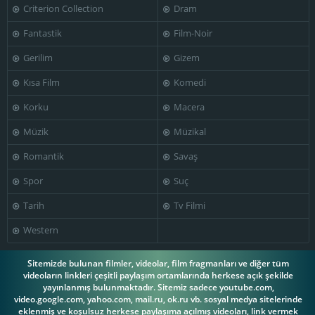
Criterion Collection
Dram
Fantastik
Film-Noir
Gerilim
Gizem
Kısa Film
Komedi
Korku
Macera
Müzik
Müzikal
Romantik
Savaş
Spor
Suç
Tarih
Tv Filmi
Western
Sitemizde bulunan filmler, videolar, film fragmanları ve diğer tüm
videoların linkleri çeşitli paylaşım ortamlarında herkese açık şekilde
yayınlanmış bulunmaktadır. Sitemiz sadece youtube.com,
video.google.com, yahoo.com, mail.ru, ok.ru vb. sosyal medya sitelerinde
eklenmiş ve koşulsuz herkese paylaşıma açılmış videoları, link vermek