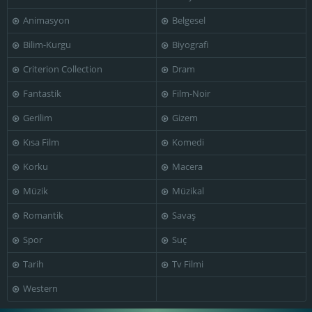
Animasyon
Belgesel
Bilim-Kurgu
Biyografi
Criterion Collection
Dram
Fantastik
Film-Noir
Gerilim
Gizem
Kısa Film
Komedi
Korku
Macera
Müzik
Müzikal
Romantik
Savaş
Spor
Suç
Tarih
Tv Filmi
Western