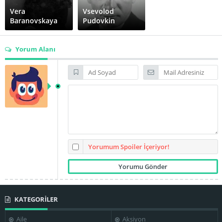
Vera
Vsevolod
Baranovskaya
Pudovkin
Yorum Alanı
Yorumum Spoiler İçeriyor!
KATEGORİLER
Aile
Aksiyon