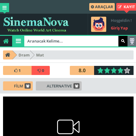
ARAÇLAR
KAYIT
Hoşgeldin !
Giriş Yap
Dram
Mat
8.0
1
0
FİLM
ALTERNATIVE