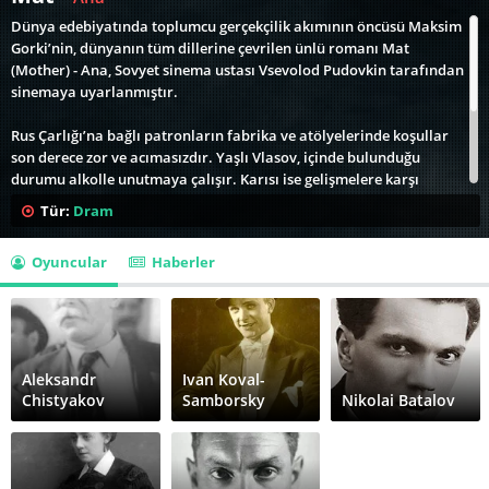
Dünya edebiyatında toplumcu gerçekçilik akımının öncüsü Maksim
Gorki’nin, dünyanın tüm dillerine çevrilen ünlü romanı Mat
(Mother) - Ana, Sovyet sinema ustası Vsevolod Pudovkin tarafından
sinemaya uyarlanmıştır.
Rus Çarlığı’na bağlı patronların fabrika ve atölyelerinde koşullar
son derece zor ve acımasızdır. Yaşlı Vlasov, içinde bulunduğu
durumu alkolle unutmaya çalışır. Karısı ise gelişmelere karşı
çaresizdir. Oğul Pavel, devrimci çalışmaları nedeniyle tutuklanır ve
Tür:
Dram
mahkum edilir. Tüm bu altüst oluşlar Pavel’in anasının bilincinde
bir sıçrama yaratır. Ve Ana da, oğlu Pavel gibi sınıf mücadelesine
Oyuncular
Haberler
katılır; işçi sınıfının birliği ve kurtuluşu için mücadeleye öncülük
eder. Pudovkin, Maksim Gorki’nin romanındaki sevecen ve sıcak
üslubu, ustalıkla sinemaya taşımıştır.
Aleksandr
Ivan Koval-
Chistyakov
Samborsky
Nikolai Batalov