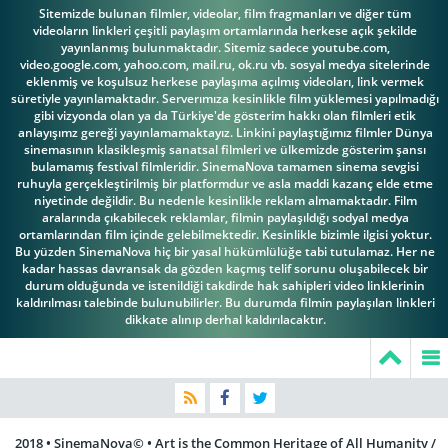
Sitemizde bulunan filmler, videolar, film fragmanları ve diğer tüm
videoların linkleri çeşitli paylaşım ortamlarında herkese açık şekilde
yayınlanmış bulunmaktadır. Sitemiz sadece youtube.com,
video.google.com, yahoo.com, mail.ru, ok.ru vb. sosyal medya sitelerinde
eklenmiş ve koşulsuz herkese paylaşıma açılmış videoları, link vermek
süretiyle yayınlamaktadır. Serverımıza kesinlikle film yüklemesi yapılmadığı
gibi vizyonda olan ya da Türkiye'de gösterim hakkı olan filmleri etik
anlayışımz gereği yayınlamamaktayız. Linkini paylaştığımız filmler Dünya
sinemasının klasikleşmiş sanatsal filmleri ve ülkemizde gösterim şansı
bulamamış festival filmleridir. SinemaNova tamamen sinema sevgisi
ruhuyla gerçekleştirilmiş bir platformdur ve asla maddi kazanç elde etme
niyetinde değildir. Bu nedenle kesinlikle reklam almamaktadır. Film
aralarında çıkabilecek reklamlar, filmin paylaşıldığı sodyal medya
ortamlarından film içinde gelebilmektedir. Kesinlikle bizimle ilgisi yoktur.
Bu yüzden SinemaNova hiç bir yasal hükümlülüğe tabi tutulamaz. Her ne
kadar hassas davransak da gözden kaçmış telif sorunu oluşabilecek bir
durum olduğunda ve istenildiği takdirde hak sahipleri video linklerinin
kaldırılması talebinde bulunubilirler. Bu durumda filmin paylaşılan linkleri
dikkate alınıp derhal kaldırılacaktır.
2018 • SinemaNova© • Art is the Common Heritage of All Humanity /