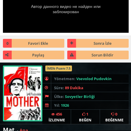
0
Favori Ekle
Sonra İzle
Paylaş
Sorun Bildir
İMDb Puanı 7.5
Yönetmen:
Vsevolod Pudovkin
Süre:
89 Dakika
Ülke:
Sovyetler Birliği
Yıl:
1926
456
1
0
İZLENME
BEĞEN
BEĞENME
Mat
Ana
-