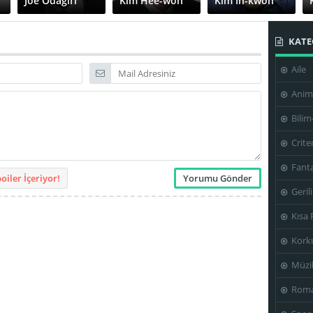
Joe Odagiri
Kim Hee-won
Kim In-kwon
KATE
Aile
Manabu
Lee Yeon-hee
Hamada
Nicole Jung
Anim
Bilim
Crite
Yūkichi
Fanta
Kobayashi
Kang Je-kyu
iler İçeriyor!
Geril
Kısa 
Kork
Müzi
Roma