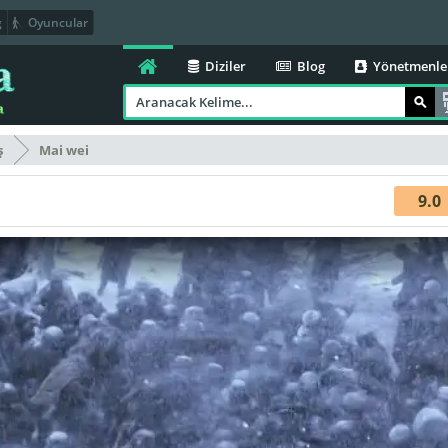
g
Oyuncular
Diziler
Blog
Yönetmenle
ş
Mai wei
9.0