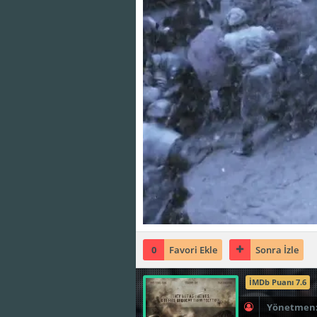
0
Favori Ekle
Sonra İzle
İMDb Puanı 7.6
Yönetmen