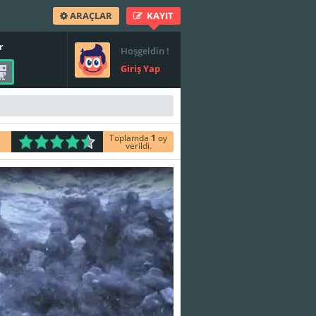
ARAÇLAR
KAYIT
r
Hoşgeldin !
Giriş Yap
Toplamda
1
oy
verildi.