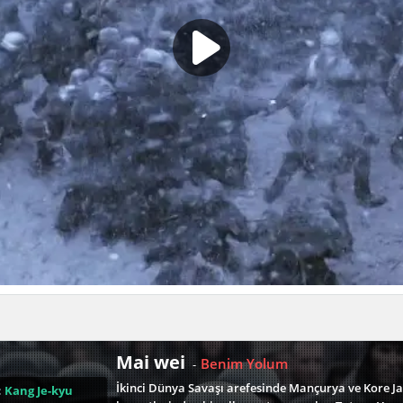
Mai wei
Benim Yolum
-
İkinci Dünya Savaşı arefesinde Mançurya ve Kore Jap
:
Kang Je-kyu