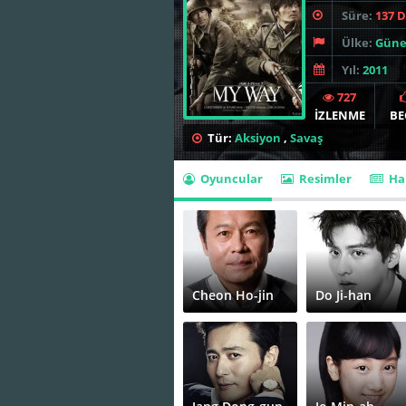
Süre:
137 
Ülke:
Güne
Yıl:
2011
727
İZLENME
BE
Tür:
Aksiyon
,
Savaş
Oyuncular
Resimler
Ha
Cheon Ho-jin
Do Ji-han