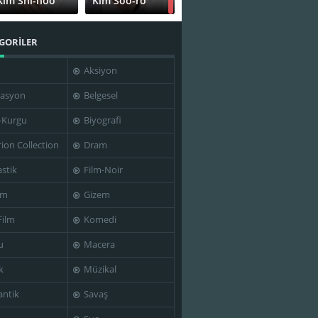
Kim Shi-hoo
Kim Soo-ro
GORİLER
Aksiyon
Shingo
Oh Tae-kyung
Tsurumi
asyon
Belgesel
-Kurgu
Biyografi
rion Collection
Dram
stik
Film-Noir
im
Gizem
Film
Komedi
u
Macera
k
Müzikal
ntik
Savaş