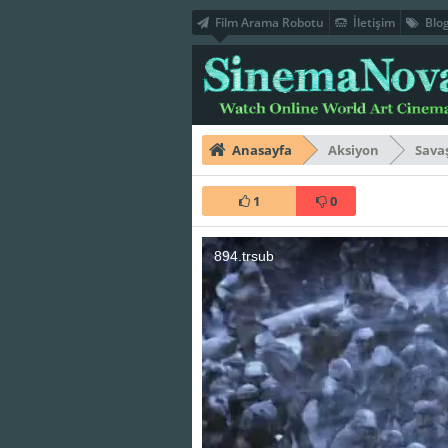
Film Arama Robotu
İletişim
Blo
Anasayfa
Aksiyon
Sava
1
0