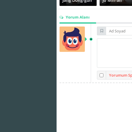
Jang Dong-gun
Jo Min-ah
Yorum Alanı
Kumi
Kwak Jung-
Nakamura
wook
Taro
Shirō Sano
Yamamoto
Yorumum Spo