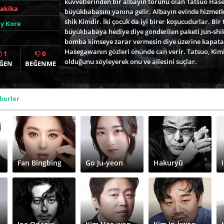
kuvvetlerinden bir albayın torunu olan Tatsuo Hase
Dakika
büyükbabasını yanına gelir. Albayın evinde hizmetka
shik Kimdir. İki çocuk da iyi birer koşucudurlar. Bir
y Kore
büyükbabaya hediye diye gönderilen paketi Jun-shik
bomba kimseye zarar vermesin diye üzerine kapata
Hasegawanın gözleri önünde can verir. Tatsuo, Ki
1
0
olduğunu söyleyerek onu ve ailesini suçlar.
ĞEN
BEĞENME
berler
Fan Bingbing
Go Ju-yeon
Hakuryû