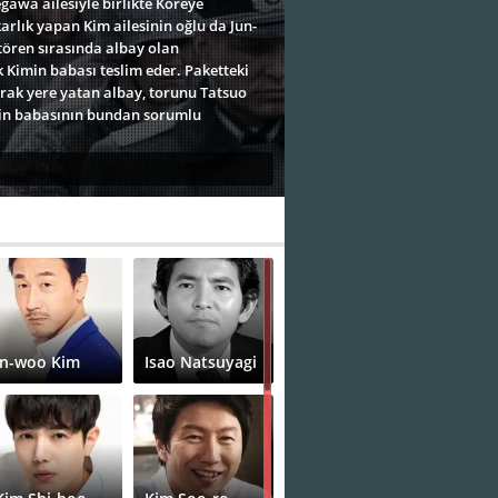
gawa ailesiyle birlikte Koreye
rlık yapan Kim ailesinin oğlu da Jun-
 tören sırasında albay olan
 Kimin babası teslim eder. Paketteki
rak yere yatan albay, torunu Tatsuo
min babasının bundan sorumlu
In-woo Kim
Isao Natsuyagi