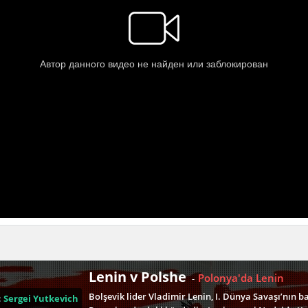
Lenin v Polshe
Polonya'da Lenin
-
Bolşevik lider Vladimir Lenin, I. Dünya Savaşı’nın b
:
Sergei Yutkevich