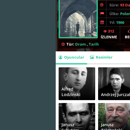
Süre:
93 D
Ülke:
Polo
Yıl:
1966
312
İZLENME
BE
Tür:
Dram
,
Tarih
Oyuncular
Resimler
Alfred
Lodzinski
Andrzej Jurcza
Janusz
Janusz