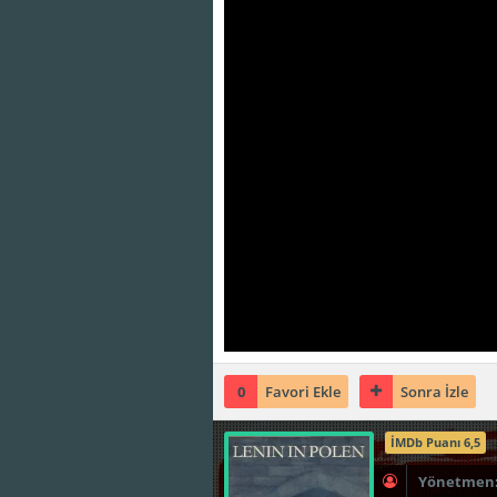
0
Favori Ekle
Sonra İzle
İMDb Puanı 6,5
Yönetmen