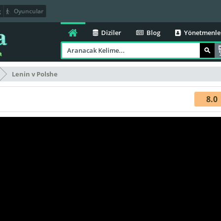
g
Oyuncular
Diziler
Blog
Yönetmenle
Lenin v Polshe
8.0