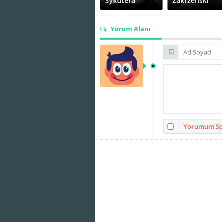
Sykutera
Zakrzeński
Yorum Alanı
Ryszard
Ludwik Benoit
Zaorski
Максим
Sergei
Штраух
Yutkevich
Yorumum Spo