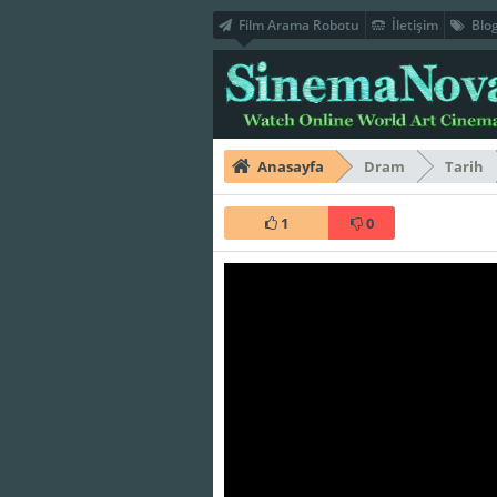
Film Arama Robotu
İletişim
Blo
Anasayfa
Dram
Tarih
1
0