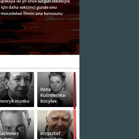
pskaya iki yıl önce sürgün sebebiyle
 için daha sekizinci günde onu
ş mücadelesi filmin ana konusunu
Ilona
Kuśmierska-
Henryk Hunko
Kocyłak
Kazimierz
Krzysztof