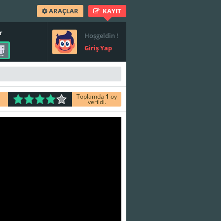
ARAÇLAR
KAYIT
r
Hoşgeldin !
Giriş Yap
Toplamda
1
oy
verildi.