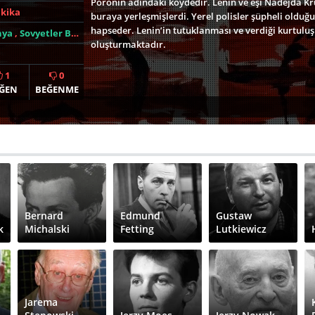
Poronin adındaki köydedir. Lenin ve eşi Nadejda Kru
akika
buraya yerleşmişlerdi. Yerel polisler şüpheli olduğu
hapseder. Lenin’in tutuklanması ve verdiği kurtulu
nya
,
Sovyetler Birliği
oluşturmaktadır.
1
0
ĞEN
BEĞENME
Bernard
Edmund
Gustaw
k
Michalski
Fetting
Lutkiewicz
Jarema