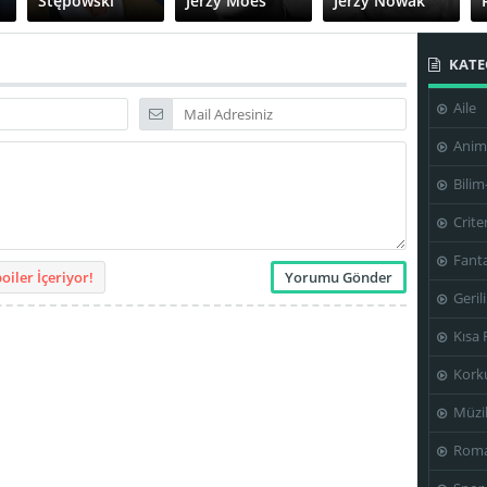
Stępowski
Jerzy Moes
Jerzy Nowak
KATE
Aile
Tadeusz
Wanda
Wojciech
Fijewski
Jakubińska
Rajewski
Anim
Bilim
Crite
Fanta
iler İçeriyor!
Geril
Kısa 
Kork
Müzi
Roma