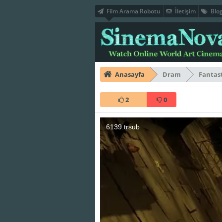
Film Arama Robotu
İletişim
Blo
Anasayfa
Dram
Fantas
2
0