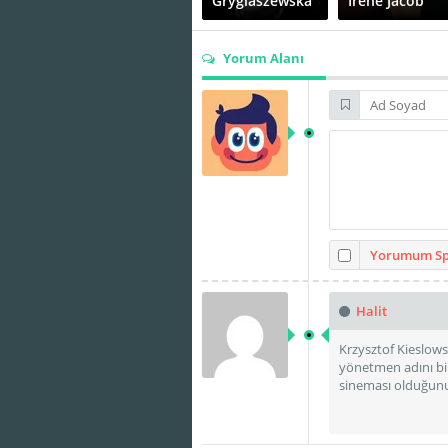
Gryglaszewska
Irène Jacob
Yorum Alanı
Sandrine
Thierry de
Dumas
Carbonnières
Yorumum Spo
Halit
Krzysztof Kieslows
yönetmen adını bil
sineması olduğunu 