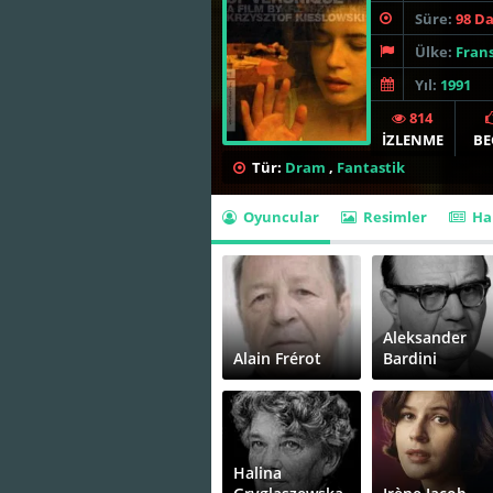
Süre:
98 D
Ülke:
Fran
Yıl:
1991
814
İZLENME
BE
Tür:
Dram
,
Fantastik
Oyuncular
Resimler
Ha
Aleksander
Alain Frérot
Bardini
Halina