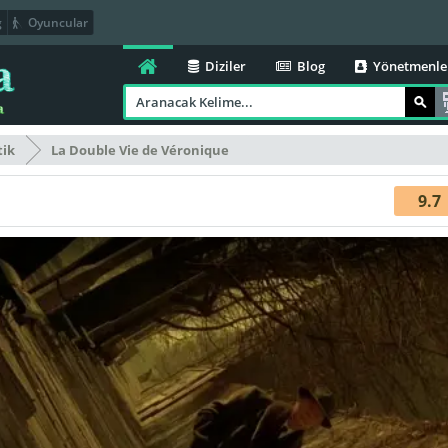
g
Oyuncular
Diziler
Blog
Yönetmenle
tik
La Double Vie de Véronique
9.7