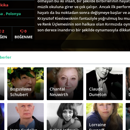
olmayan bu iki insan, bir şekilde birbirlerinin hayat
akika
müzik okuluna girer ve çok çalışır. Ancak ilk perfo
hayatı da bu noktadan sonra değişmeye başlar ve a
sa
,
Polonya
Krzysztof Kieslowsknin fantaziyle yoğrulmuş bu mua
ve Renk Üçlemesinin son halkası olan Kırmızıda oyn
son derece inandırıcı bir şekilde oynamasıyla dikkat
2
0
ĞEN
BEĞENME
berler
Bogusława
Chantal
Claude
Schubert
Neuwirth
Duneton
Lorraine