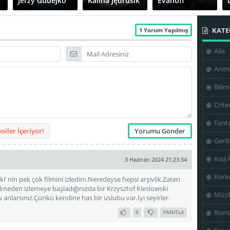
Jerzy Gudejko
Kalina Jędrusik
Evanoff
KATE
1 Yorum Yapılmış
Aile
Władysław
Krzysztof
Kowalski
Youssef Hamid
Kieślowski
Anim
Bilim
Crite
Fanta
iler İçeriyor!
Geril
Kısa 
3 Haziran 2024 21:23:34
Kork
ki’ nin pek çok filmini izledim.Neredeyse hepsi arşivlik.Zaten
meden izlemeye başladığınızda bir Krzysztof Kieslowski
Müzi
anlarsınız.Çünkü kendine has bir üslubu var.İyi seyirler.
Roma
0
YANITLA