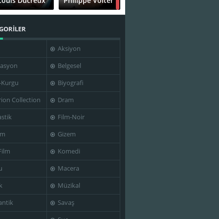
Louis Ducreux
Philippe Volter
GORİLER
Aksiyon
asyon
Belgesel
-Kurgu
Biyografi
rion Collection
Dram
stik
Film-Noir
im
Gizem
Film
Komedi
u
Macera
k
Müzikal
ntik
Savaş