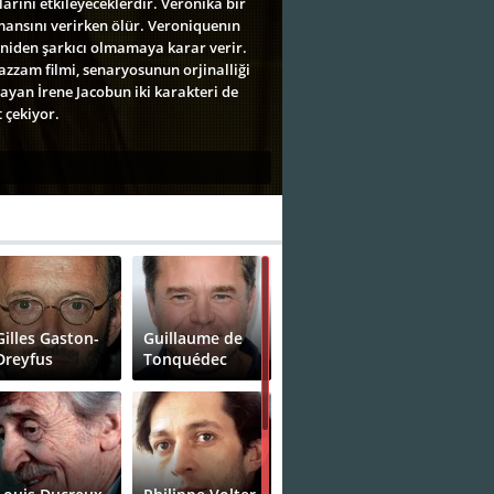
larını etkileyeceklerdir. Veronika bir
rmansını verirken ölür. Veroniquenın
niden şarkıcı olmamaya karar verir.
zzam filmi, senaryosunun orjinalliği
ayan İrene Jacobun iki karakteri de
 çekiyor.
Gilles Gaston-
Guillaume de
Dreyfus
Tonquédec