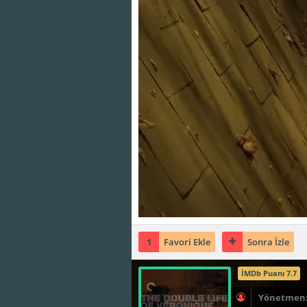
1
Favori Ekle
Sonra İzle
İMDb Puanı 7.7
Yönetmen