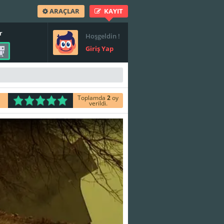
ARAÇLAR
KAYIT
r
Hoşgeldin !
Giriş Yap
Toplamda
2
oy
verildi.