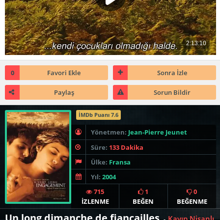
0
Favori Ekle
Sonra İzle
Paylaş
Sorun Bildir
İMDb Puanı 7.6
Yönetmen:
Jean-Pierre Jeunet
Süre:
133 Dakika
Ülke:
Fransa
Yıl:
2004
715
1
0
İZLENME
BEĞEN
BEĞENME
Un long dimanche de fiançailles
Kayıp Nişanlı
-