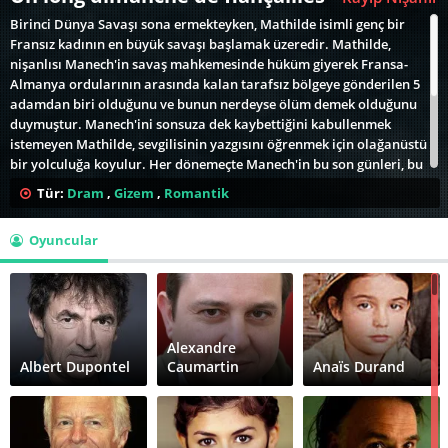
Birinci Dünya Savaşı sona ermekteyken, Mathilde isimli genç bir
Fransız kadının en büyük savaşı başlamak üzeredir. Mathilde,
nişanlısı Manech'in savaş mahkemesinde hüküm giyerek Fransa-
Almanya ordularının arasında kalan tarafsız bölgeye gönderilen 5
adamdan biri olduğunu ve bunun nerdeyse ölüm demek olduğunu
duymuştur. Manech'ini sonsuza dek kaybettiğini kabullenmek
istemeyen Mathilde, sevgilisinin yazgısını öğrenmek için olağanüstü
bir yolculuğa koyulur. Her dönemeçte Manech'in bu son günleri, bu
son anları nasıl geçirdiğine dair farklı yorumlar duyar. Yine de asla
Tür:
Dram
,
Gizem
,
Romantik
yılmaz... İnatla sürdürdüğü neşeli tavırları ve umudunun
güçlendirdiği şaşmaz inançla, soruşturmasını sonuna dek
Oyuncular
götürürken kendisine yardım edenleri ikna, etmeyenleri de gözardı
eder. 5 talihsiz asker ve aldıkları vahşet dolu ceza hakkındaki
gerçeğe yaklaşırken, savaşın dehşetine ve hayatlarını etkilediği
insanlarda bıraktığı izlere de yakından tanık olur...
Alexandre
Albert Dupontel
Caumartin
Anaïs Durand