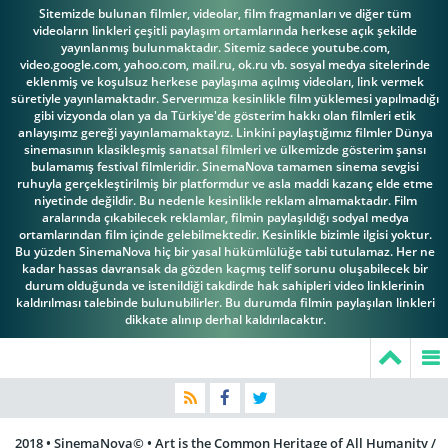
Gilles Masson
Dreyfus
Barbier
Sitemizde bulunan filmler, videolar, film fragmanları ve diğer tüm
videoların linkleri çeşitli paylaşım ortamlarında herkese açık şekilde
yayınlanmış bulunmaktadır. Sitemiz sadece youtube.com,
video.google.com, yahoo.com, mail.ru, ok.ru vb. sosyal medya sitelerinde
eklenmiş ve koşulsuz herkese paylaşıma açılmış videoları, link vermek
süretiyle yayınlamaktadır. Serverımıza kesinlikle film yüklemesi yapılmadığı
Jean-Philippe
Jean-Pierre
gibi vizyonda olan ya da Türkiye'de gösterim hakkı olan filmleri etik
Jean-Paul Rouve
Bèche
Becker
anlayışımz gereği yayınlamamaktayız. Linkini paylaştığımız filmler Dünya
sinemasının klasikleşmiş sanatsal filmleri ve ülkemizde gösterim şansı
bulamamış festival filmleridir. SinemaNova tamamen sinema sevgisi
ruhuyla gerçekleştirilmiş bir platformdur ve asla maddi kazanç elde etme
niyetinde değildir. Bu nedenle kesinlikle reklam almamaktadır. Film
aralarında çıkabilecek reklamlar, filmin paylaşıldığı sodyal medya
Jean-Pierre
ortamlarından film içinde gelebilmektedir. Kesinlikle bizimle ilgisi yoktur.
Bu yüzden SinemaNova hiç bir yasal hükümlülüğe tabi tutulamaz. Her ne
Darroussin
Jérôme Kircher
Jodie Foster
kadar hassas davransak da gözden kaçmış telif sorunu oluşabilecek bir
durum olduğunda ve istenildiği takdirde hak sahipleri video linklerinin
kaldırılması talebinde bulunubilirler. Bu durumda filmin paylaşılan linkleri
dikkate alınıp derhal kaldırılacaktır.
Louis-Marie
Julie Depardieu
Audubert
Marc Faure
2018 • SinemaNova© • Art is the Common Heritage of All Humanity /