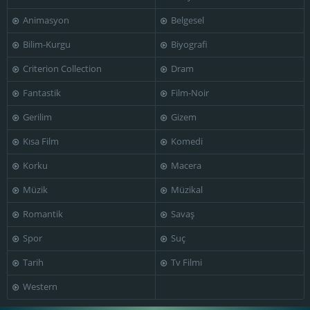
Animasyon
Belgesel
Bilim-Kurgu
Biyografi
Esther
Florence
Éric Fraticelli
Sironneau
Thomassin
Criterion Collection
Dram
Fantastik
Film-Noir
Gerilim
Gizem
François
Kısa Film
Komedi
Levantal
Frankie Pain
Frédérique Bel
Korku
Macera
Müzik
Müzikal
Romantik
Savaş
Gérald
Gaspar Claus
Gaspard Ulliel
Weingand
Spor
Suç
Tarih
Tv Filmi
Western
Jean-Claude
Jean-Gilles