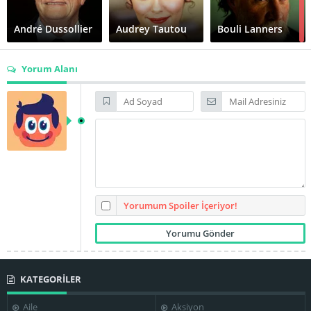
André Dussollier
Audrey Tautou
Bouli Lanners
Yorum Alanı
Chantal
Neuwirth
Christian Pereira
Clovis Cornillac
Dominique
Dominique
Denis Lavant
Bettenfeld
Pinon
Yorumum Spoiler İçeriyor!
KATEGORİLER
Elina Löwensohn
Eric Debrosse
Eric Defosse
Aile
Aksiyon