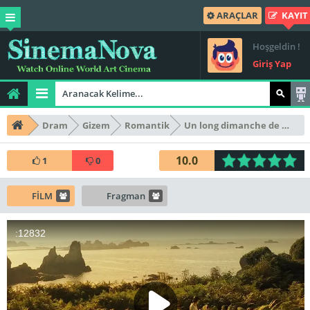
ARAÇLAR
KAYIT
Hoşgeldin !
Giriş Yap
Dram
Gizem
Romantik
Un long dimanche de fiançailles
10.0
1
0
FİLM
Fragman