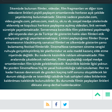
Sitemizde bulunan filmler, videolar, film fragmanları ve diğer tüm
videoların linkleri çeşitli paylaşım ortamlarında herkese açık şekilde
yayınlanmış bulunmaktadır. Sitemiz sadece youtube.com,
video.google.com, yahoo.com, mail.ru, ok.ru vb. sosyal medya sitelerinde
eklenmiş ve koşulsuz herkese paylaşıma açılmış videoları, link vermek
süretiyle yayınlamaktadır. Serverımıza kesinlikle film yüklemesi yapılmadığı
gibi vizyonda olan ya da Türkiye'de gösterim hakkı olan filmleri etik
anlayışımz gereği yayınlamamaktayız. Linkini paylaştığımız filmler Dünya
sinemasının klasikleşmiş sanatsal filmleri ve ülkemizde gösterim şansı
bulamamış festival filmleridir. SinemaNova tamamen sinema sevgisi
ruhuyla gerçekleştirilmiş bir platformdur ve asla maddi kazanç elde etme
niyetinde değildir. Bu nedenle kesinlikle reklam almamaktadır. Film
aralarında çıkabilecek reklamlar, filmin paylaşıldığı sodyal medya
ortamlarından film içinde gelebilmektedir. Kesinlikle bizimle ilgisi yoktur.
Bu yüzden SinemaNova hiç bir yasal hükümlülüğe tabi tutulamaz. Her ne
kadar hassas davransak da gözden kaçmış telif sorunu oluşabilecek bir
durum olduğunda ve istenildiği takdirde hak sahipleri video linklerinin
kaldırılması talebinde bulunubilirler. Bu durumda filmin paylaşılan linkleri
dikkate alınıp derhal kaldırılacaktır.