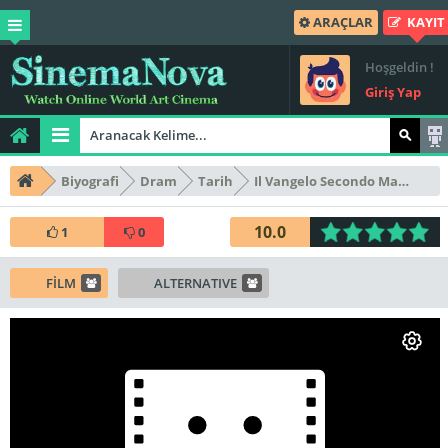
ARAÇLAR
KAYIT
Hoşgeldin !
Giriş Yap
Biyografi
Dram
Tarih
Il Vangelo Secondo Matteo
10.0
1
0
FİLM
ALTERNATIVE