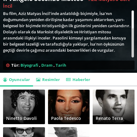
İncil
Bu film, Aziz Matyas İncil’inde anlatıldığı biçimiyle, İsa’nın
doğumundan yeniden dirilişine kadar yaşamını aktarırken, yarı-
belgesel bir biçimde Hristiyanlığın ilk günlerini yeniden canlandırır.
Dolaylı olarak da Marksist diyalektik ve Hristiyan mitosu
arasındaki ilişkiyi inceler. Pasolini kimseyi yargılamadan konuya
bir belgesel tazeliği ve tarafsızlığıyla yaklaşır, İsa’nın öyküsünün
geçtiği devirle çağımız arasındaki benzerlikleri de vurgular.
Bir Pasolini eseri olarak biraz da kaçınılmaz bir şekilde, sinema
Tür:
Biyografi
,
Dram
,
Tarih
tarihinin en tartışmalı filmlerinden biridir. Tarihte senaryosunu
tamamen bire bir (Matta) İncil’den alan ilk ve tek filmdir. Gösterime
Oyuncular
Resimler
Haberler
girmesiyle beraber Vatikan’ı ortadan ikiye bölmüştür. Şöyle ki, sol
Katolikler filmi beğenirken, sağ Katolikler büyük tepki vermişlerdir.
Çok geçmeden filmin İtalya'da gösterimi kilisenin de baskılarıyla
sansüre takılıp yasaklanır. Ancak Venedik Film Festivali'nde Katolik
Kilisesi ödülünü (ocic) kazanır.
Pier Paolo Pasolini'nin yönettiği Il Vangelo Secondo Matteo (The
Ninetto Davoli
Paola Tedesco
Renato Terra
Gospel According to St. Matthew) - Aziz Matyas'a Göre İncil, üç
dalda Oscar adaylığının yanı sıra toplam 7 ödül kazanmış bir
yapım.