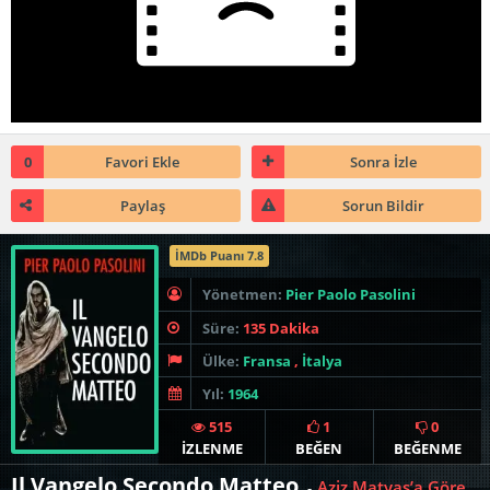
0
Favori Ekle
Sonra İzle
Paylaş
Sorun Bildir
İMDb Puanı 7.8
Yönetmen:
Pier Paolo Pasolini
Süre:
135 Dakika
Ülke:
Fransa
,
İtalya
Yıl:
1964
515
1
0
İZLENME
BEĞEN
BEĞENME
Il Vangelo Secondo Matteo
Aziz Matyas’a Göre
-