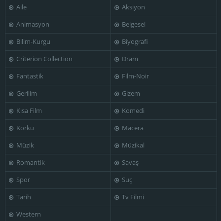
Aile
Aksiyon
Animasyon
Belgesel
Bilim-Kurgu
Biyografi
Criterion Collection
Dram
Fantastik
Film-Noir
Gerilim
Gizem
Kısa Film
Komedi
Korku
Macera
Müzik
Müzikal
Romantik
Savaş
Spor
Suç
Tarih
Tv Filmi
Western